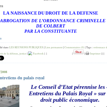
ra
LA NAISSANCE
DU
DROIT DE LA DEFENSE
’ABROGATION DE L’ORDONNANCE CRIMINELLE
DE COLBERT
PAR LA CONSTITUANTE
te
lié dans
LES REUNIONS PUBLIQUES
|
Lien permanent
|
Commentaires (0)
| Tags :
ordonnace 
oit de la défense
,
justice
|
Facebook
|
|
|
|
Imprimer
|
|
|
/2008
entretiens du palais royal
Le Conseil d’Etat pérennise les 
Entretiens du Palais Royal » sur 
droit public économique.