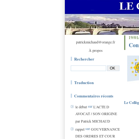
19/01
patrickmichaud@orange.fr
Conf
À propos
Rechercher
Traduction
Commentaires récents
Le Collèg
sur
le début
L'ACTE D
AVOCAT / SON ORIGINE
par Patrick MICHAUD
sur
rappel
GOUVERNANCE
DES ORDRES ET COUR