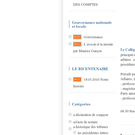
DES COMPTES
Gouvernance nationale
et locale
Gouvernance
L’avocat et la morale
Le Collèg
par Maurice Garçon
principal 
arbitres 
procédures
LE BICENTENAIRE
Présidé pa
Affaires, 
1810-2010 Notre
- profess
histoire
- magistr
Paris ain
- professi
Catégories
08:50 Pub
a déclaration de soupçon
a)l'acte de notaire
a-historique des tribunes
les précédentes lettres