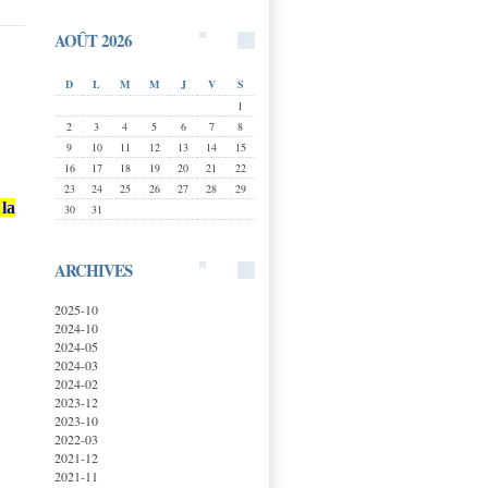
AOÛT 2026
D
L
M
M
J
V
S
1
2
3
4
5
6
7
8
9
10
11
12
13
14
15
16
17
18
19
20
21
22
23
24
25
26
27
28
29
la
30
31
ARCHIVES
2025-10
2024-10
2024-05
2024-03
2024-02
2023-12
2023-10
2022-03
2021-12
2021-11