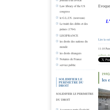
journal d'un avocat
Evoque
Law library of the US
congress
le G.L.I.N. (nouveau)
L
Le traité des délits et des
peines (1764)
LEGIFRANCE
Lire la sui
les droits des nations du
monde
11:10 Pub
les droits étrangers
colbert
,
dr
Notaires de France
service public
19/02
les 
SOLIDIFIER LE
PERIMETRE DU
DROIT
SOLIDIFIER LE PERIMETRE
DU DROIT
Assurance perte d'activité