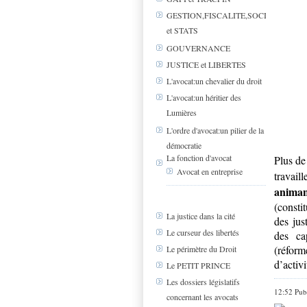
GESTION,FISCALITE,SOCIAL
et STATS
GOUVERNANCE
JUSTICE et LIBERTES
L'avocat:un chevalier du droit
L'avocat:un héritier des
Lumières
L'ordre d'avocat:un pilier de la
démocratie
La fonction d'avocat
Plus de
Avocat en entreprise
travail
animan
(consti
La justice dans la cité
des jus
Le curseur des libertés
des ca
(réform
Le périmètre du Droit
d’activi
Le PETIT PRINCE
Les dossiers législatifs
12:52 Pub
concernant les avocats