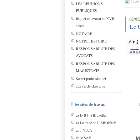
Faceb
LES REUNIONS
PUBLIQUES
02/05
linguet un avocat au XVIII
Le C
siècle
NOTAIRE
NOTRE HISTOIRE
RESPONSABILITE DES
AVOCATS
RESPONSABILITE DES
MAGISTRATS
Secret professionnel
zLe cercle classique
les sites de travail
aa D B F à Bruxelles
aa Le traité de LISBONNE
ab FNUJA
ab le SAF
M