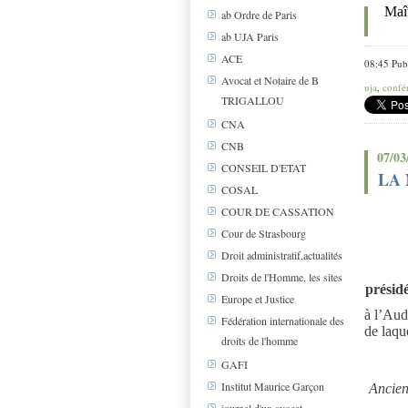
Maî
ab Ordre de Paris
ab UJA Paris
ACE
08:45 Pub
Avocat et Notaire de B
uja
,
confé
TRIGALLOU
CNA
CNB
07/03
CONSEIL D'ETAT
LA 
COSAL
COUR DE CASSATION
Cour de Strasbourg
Droit administratif,actualités
Droits de l'Homme, les sites
présid
Europe et Justice
à l’Aud
Fédération internationale des
de laqu
droits de l'homme
GAFI
Institut Maurice Garçon
Ancien