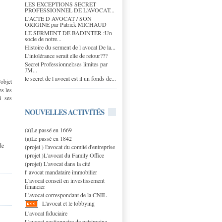
LES EXCEPTIONS SECRET
PROFESSIONNEL DE L’AVOCAT...
L'ACTE D AVOCAT / SON
ORIGINE par Patrick MICHAUD
LE SERMENT DE BADINTER :Un
socle de notre...
Histoire du serment de l avocat De la...
L'intolérance serait elle de retour???
Secret Professionnel:ses limites par
JM...
le secret de l avocat est il un fonds de...
’objet
es les
i ses
NOUVELLES ACTIVITÉS
(a)Le passé en 1669
(a)Le passé en 1842
de
(projet ) l'avocat du comité d'entreprise
(projet )L'avocat du Family Office
(projet) L'avocat dans la cité
l' avocat mandataire immobilier
L'avocat conseil en investissement
financier
L'avocat correspondant de la CNIL
L'avocat et le lobbying
L'avocat fiduciaire
L'avocat gestionnaire de patrimoine