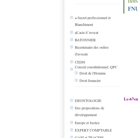
18/05
FN
a-Secret professionnel et
Blanchiment
aL'acte d 'avocat
BATONNIER
Bicentenaire des ordres
d'avocats
CEDH
Conseil constitutionnel: QPC
Droit de l'Homme
Droit financier
Le-67e
DEONTOLOGIE
Des propositions de
développement
Europe et Justice
EXPERT COMPTABLE
GAFI et TRACFIN