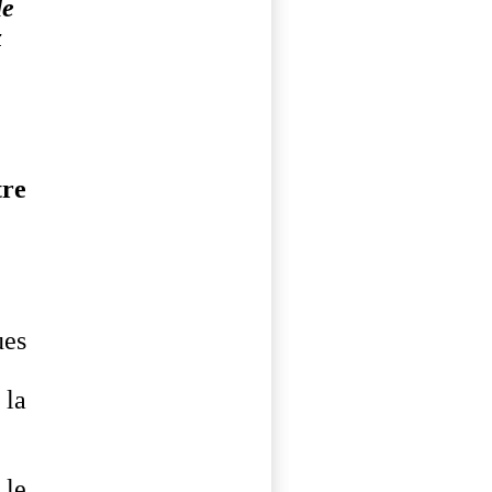
de
x
tre
ues
 la
 le