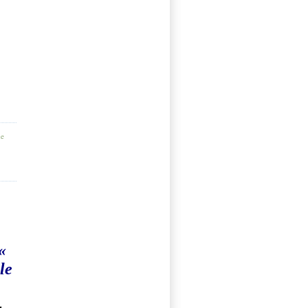
de
«
le