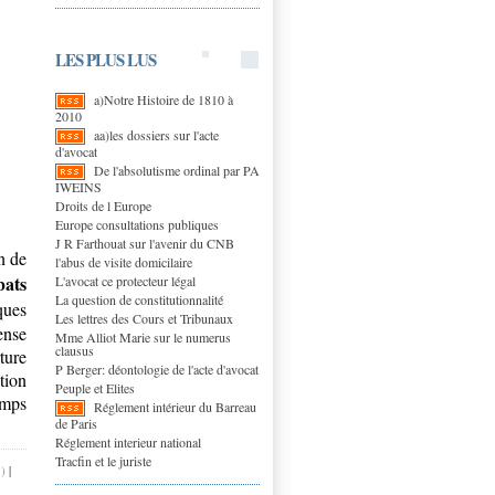
LES PLUS LUS
a)Notre Histoire de 1810 à
2010
aa)les dossiers sur l'acte
d'avocat
De l'absolutisme ordinal par PA
IWEINS
Droits de l Europe
Europe consultations publiques
J R Farthouat sur l'avenir du CNB
n de
l'abus de visite domicilaire
bats
L'avocat ce protecteur légal
La question de constitutionnalité
ques
Les lettres des Cours et Tribunaux
ense
Mme Alliot Marie sur le numerus
clausus
ture
P Berger: déontologie de l'acte d'avocat
tion
Peuple et Elites
amps
Réglement intérieur du Barreau
de Paris
Réglement interieur national
Tracfin et le juriste
)
|