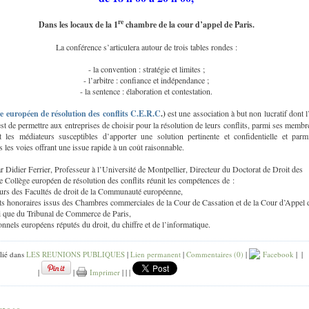
re
Dans les locaux de la 1
chambre de la cour d’appel de Paris.
La conférence s’articulera autour de trois tables rondes :
- la convention : stratégie et limites ;
- l’arbitre : confiance et indépendance ;
- la sentence : élaboration et contestation.
e européen de résolution des conflits C.E.R.C
.)
est une association à but non lucratif dont l
est de permettre aux entreprises de choisir pour la résolution de leurs conflits, parmi ses membr
et les médiateurs susceptibles d’apporter une solution pertinente et confidentielle et parm
 les voies offrant une issue rapide à un coût raisonnable.
r Didier Ferrier, Professeur à l’Université de Montpellier, Directeur du Doctorat de Droit des
le Collège européen de résolution des conflits réunit les compétences de :
eurs des Facultés de droit de la Communauté européenne,
ats honoraires issus des Chambres commerciales de la Cour de Cassation et de la Cour d’Appel 
si que du Tribunal de Commerce de Paris,
onnels européens réputés du droit, du chiffre et de l’informatique.
lié dans
LES REUNIONS PUBLIQUES
|
Lien permanent
|
Commentaires (0)
|
Facebook
|
|
|
|
Imprimer
|
|
|