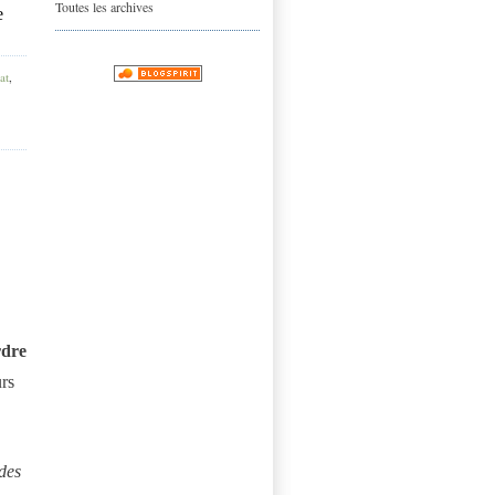
Toutes les archives
e
at
,
rdre
rs
des