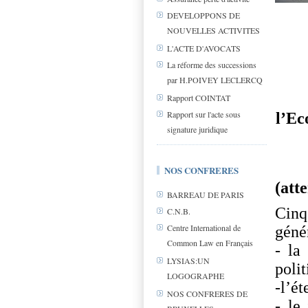
DEVELOPPONS DE
NOUVELLES ACTIVITES
L'ACTE D'AVOCATS
La réforme des successions
par H.POIVEY LECLERCQ
Rapport COINTAT
Rapport sur l'acte sous
l’Ec
signature juridique
NOS CONFRERES
(att
BARREAU DE PARIS
Cinq
C.N.B.
Centre International de
géné
Common Law en Français
- la
LYSIAS:UN
polit
LOGOGRAPHE
-l’é
NOS CONFRERES DE
- le