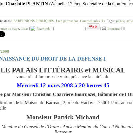
tre
Charlotte PLANTIN
(Actuelle 12ième Secrétaire de la Conférenc
lié dans
LES REUNIONS PUBLIQUES
|
Lien permanent
|
Commentaires (1)
| Tags :
justice
,
avoc
rence du stage
,
lysias
|
Facebook
|
|
|
|
Imprimer
|
|
|
/2008
NAISSANCE DU DROIT DE LA DEFENSE 1
LE PALAIS LITTÉRAIRE et MUSICAL
vous prie d’honorer de votre présence la soirée du
Mercredi 12 mars 2008 à 20 heures 45
ée par Monsieur Christian Charrière-Bournazel, Bâtonnier de l’O
itorium de la Maison du Barreau, 2, rue de Harlay – 75001 Paris
au cou
elle
Monsieur Patrick Michaud
 Membre du Conseil de l’Ordre - Ancien Membre du Conseil National 
Barreaux