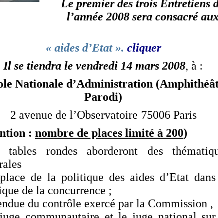
Le premier des trois Entretiens 
l’année 2008 sera consacré au
« aides d’Etat ».
cliquer
Il se tiendra le
vendredi 14 mars 2008
, à :
ole Nationale d’Administration (Amphithéâ
Parodi)
2 avenue de l’Observatoire
75006 Paris
ention :
nombre de places limité à 200
)
 tables rondes aborderont des thématiq
rales
 place de la politique des aides d’Etat dans
ique de la concurrence ;
tendue du contrôle exercé par la Commission ,
 juge communautaire et le juge national sur