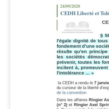
24/09/2020
CEDH Liberté et Tol
C
§ 5
l’égale dignité de tous
fondement d’une sociét
résulte qu’en princip
les sociétés démocra
prévenir, toutes les f
incitent à, promeuvent 
l’intolérance
… »
la CEDH a rendu le
7 janvie
du curseur de la liberté d’e
de la convention
Dans les affaires
Ringier Ax
(n° 2)
et
Ringier Axel Sprin