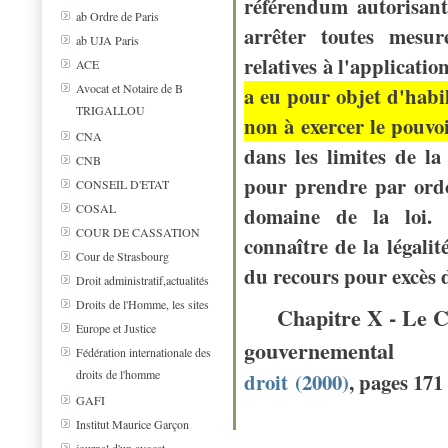
référendum autorisant
ab Ordre de Paris
arrêter toutes mesure
ab UJA Paris
relatives à l'applicati
ACE
Avocat et Notaire de B
a eu pour objet d'habi
TRIGALLOU
non à exercer le pouvoir
CNA
dans les limites de la
CNB
pour prendre par ord
CONSEIL D'ETAT
COSAL
domaine de la loi. 
COUR DE CASSATION
connaître de la légalit
Cour de Strasbourg
du recours pour excès 
Droit administratif,actualités
Droits de l'Homme, les sites
Chapitre X - Le Con
Europe et Justice
gouvernementa
Fédération internationale des
droits de l'homme
droit
(2000)
, pages 171
GAFI
pa
Institut Maurice Garçon