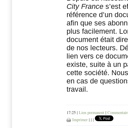
City France
s’est e
référence d’un doc
afin que ses abonn
plus facilement. Lo
document était dir
de nos lecteurs. D
lien vers ce docume
existe, suite à un 
cette société. Nous
en cas de questio
travail.
17:25 |
Lien permanent
|
Commentaire
Imprimer
|
|
|