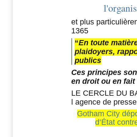
l'organis
et plus particulièr
1365
“
En toute matière
plaidoyers, rapp
publics
Ces principes so
en droit ou en fai
LE CERCLE DU BAR
l agence de press
Gotham City dépo
d’État contr