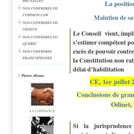
BRUXELLES
La positio
NOS CONFRERES DE
COMMON LAW
Maintien de sa
NOS CONFRERES DE
GENEVE
Le Conseil vient, impl
NOS CONFRERES DU
s’estimer compétent po
QUEBEC
excès de pouvoir contre
NOS CONFRERES
FRANCOPHONES
la Constitution non ra
délai d’habilitation
Photos albums
CE, 1er juillet 
Conclusions de gran
Odinet,
LA CONFIANCE
Si la jurisprudence