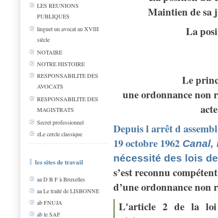
LES REUNIONS
Maintien de sa 
PUBLIQUES
La pos
linguet un avocat au XVIII
siècle
NOTAIRE
NOTRE HISTOIRE
RESPONSABILITE DES
Le princ
AVOCATS
une ordonnance non ra
RESPONSABILITE DES
acte
MAGISTRATS
Secret professionnel
Depuis l arrêt d assembl
zLe cercle classique
19 octobre 1962
Canal,
nécessité des lois de 
les sites de travail
s’est reconnu compétent 
aa D B F à Bruxelles
d’une ordonnance non ra
aa Le traité de LISBONNE
ab FNUJA
L'article 2 de la lo
ab le SAF