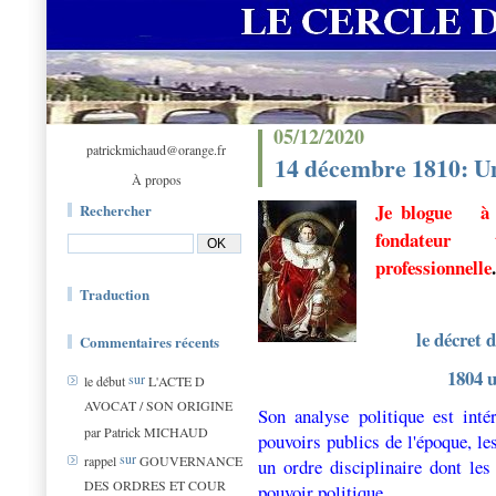
05/12/2020
patrickmichaud@orange.fr
14 décembre 1810: U
À propos
Je blogue 
Rechercher
fondateur 
professionnelle
.
Traduction
le décret 
Commentaires récents
1804 u
sur
le début
L'ACTE D
AVOCAT / SON ORIGINE
Son analyse politique est inté
par Patrick MICHAUD
pouvoirs publics de l'époque, le
sur
rappel
GOUVERNANCE
un ordre disciplinaire dont les
DES ORDRES ET COUR
pouvoir politique.