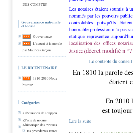
DES COMPTES
Les notaires étaient soumis à un
nommés par les pouvoirs publics
Gouvernance nationale
controlables puisqu'ils étai
et locale
honorable profession n 'a pas su 
étatique représentée aujourd'h
Gouvernance
localisation des offices notar
L’avocat et la morale
décret modifié n °
par Maurice Garçon
Justice (
Le controle du conseil 
LE BICENTENAIRE
En 1810 la parole des 
1810-2010 Notre
étaient 
histoire
En 2010 l
Catégories
est toujou
a déclaration de soupçon
a)l'acte de notaire
Lire la suite
a-historique des tribunes
les précédentes lettres