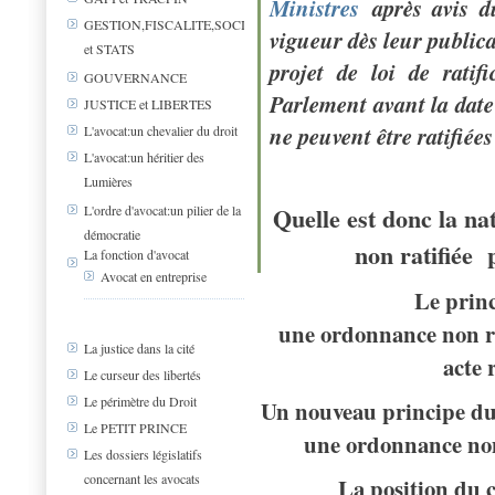
Ministres
après avis 
GESTION,FISCALITE,SOCIAL
vigueur dès leur public
et STATS
projet de loi de ratif
GOUVERNANCE
Parlement avant la date
JUSTICE et LIBERTES
ne peuvent être ratifiée
L'avocat:un chevalier du droit
L'avocat:un héritier des
Lumières
Quelle est donc la n
L'ordre d'avocat:un pilier de la
démocratie
non ratifiée 
La fonction d'avocat
Avocat en entreprise
Le princ
une ordonnance non ra
La justice dans la cité
acte 
Le curseur des libertés
Le périmètre du Droit
Un nouveau principe du 
Le PETIT PRINCE
une ordonnance non r
Les dossiers législatifs
concernant les avocats
La position du c