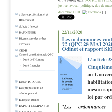
07:44 Publié dans
NOTRE HISTOI
justice
,
avocat
,
politique
,
duc de mas
décembre 1810
|
Facebook
|
|
a-Secret professionnel et
Blanchiment
aL'acte d 'avocat
22/11/2020
BATONNIER
Les ordonnances vont-
Bicentenaire des ordres
?? (QPC 28 MAI 2020
d'avocats
Odinet et rapport S
CEDH
Conseil constitutionnel: QPC
L’article 3
Droit de l'Homme
Cinquième
Droit financier
au Gouver
habilitatio
DEONTOLOGIE
mesures qu
Des propositions de
développement
loi par or
Europe et Justice
"Les ordonnances
EXPERT COMPTABLE
GAFI et TRACFIN