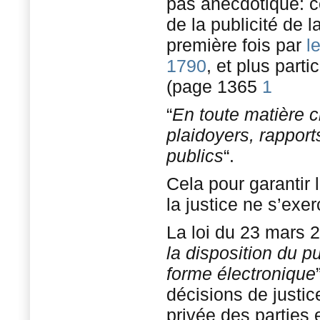
pas anecdotique: ce
de la publicité de la
première fois par
l
1790
, et plus parti
(page 1365
1
“
En toute matière ci
plaidoyers, rapport
publics
“.
Cela pour garantir 
la justice ne s’exe
La loi du 23 mars 20
la disposition du pu
forme électronique
décisions de justic
privée des parties e