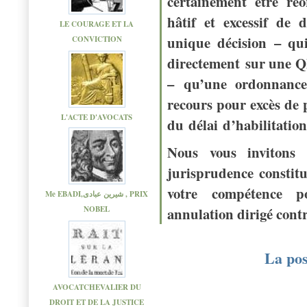
certainement être réo
hâtif et excessif de 
LE COURAGE ET LA
unique décision – qui
CONVICTION
directement sur une Q
– qu’une ordonnance 
recours pour excès de 
L'ACTE D'AVOCATS
du délai d’habilitatio
Nous vous invitons 
jurisprudence constitu
votre compétence p
Me EBADI,شیرین عبادی , PRIX
NOBEL
annulation dirigé con
La po
AVOCATCHEVALIER DU
DROIT ET DE LA JUSTICE