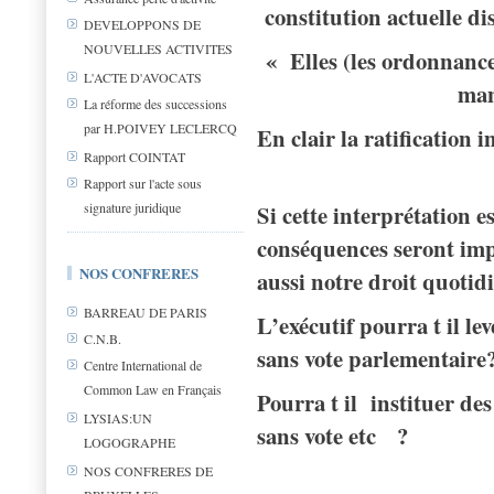
constitution actuelle di
DEVELOPPONS DE
NOUVELLES ACTIVITES
« Elles (les ordonnance
L'ACTE D'AVOCATS
man
La réforme des successions
par H.POIVEY LECLERCQ
En clair la ratification i
Rapport COINTAT
Rapport sur l'acte sous
signature juridique
Si cette interprétation e
conséquences seront imp
NOS CONFRERES
aussi notre droit quotid
BARREAU DE PARIS
L’exécutif pourra t il le
C.N.B.
sans vote parlementaire
Centre International de
Common Law en Français
Pourra t il instituer des
LYSIAS:UN
sans vote etc ?
LOGOGRAPHE
NOS CONFRERES DE