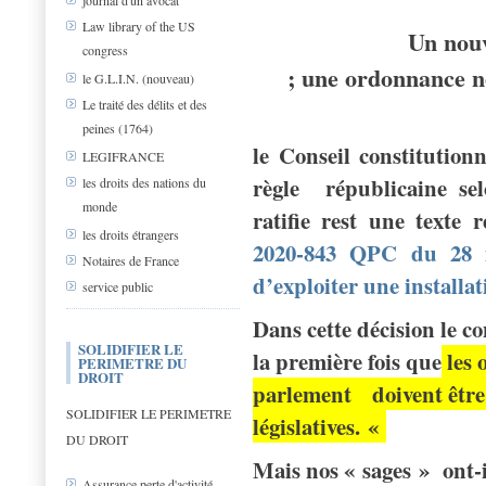
journal d'un avocat
Law library of the US
Un nouv
congress
; une ordonnance non
le G.L.I.N. (nouveau)
Le traité des délits et des
peines (1764)
le Conseil constitution
LEGIFRANCE
règle républicaine se
les droits des nations du
monde
ratifie rest une texte
les droits étrangers
2020-843 QPC du 28 m
Notaires de France
d’exploiter une installat
service public
Dans cette décision le co
SOLIDIFIER LE
la première fois que
les 
PERIMETRE DU
DROIT
parlement doivent être
SOLIDIFIER LE PERIMETRE
législatives. «
DU DROIT
Mais nos « sages » ont-il
Assurance perte d'activité