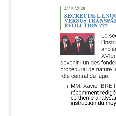
25/10/2020
SECRET DE L ENQ
VERSUS TRANSPA
EVOLUTION ???
Le se
l’inst
ancie
XVIèm
devenir l’un des fond
procédural de nature i
rôle central du juge.
M
M. Xavier BRET
récemment rédigé 
ce theme analysant
instruction du mo