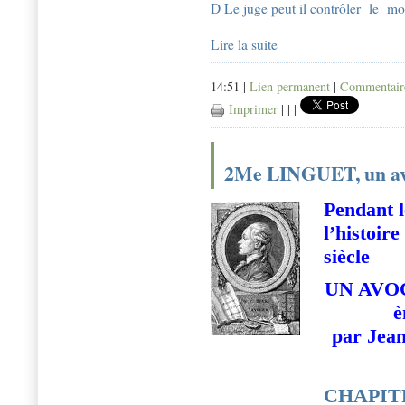
D Le juge peut il contrôler le mo
Lire la suite
14:51 |
Lien permanent
|
Commentaire
Imprimer
|
|
|
2Me LINGUET, un avoc
Pendant l
l’histoir
siècle
UN AVO
è
par Jean
CHAPITRE