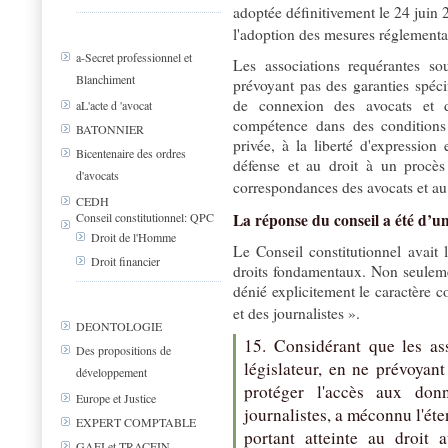
adoptée définitivement le 24 juin 
l'adoption des mesures réglementair
a-Secret professionnel et
Les associations requérantes so
Blanchiment
prévoyant pas des garanties spéci
de connexion des avocats et d
aL'acte d 'avocat
compétence dans des conditions 
BATONNIER
privée, à la liberté d'expression
Bicentenaire des ordres
défense et au droit à un procès
d'avocats
correspondances des avocats et au 
CEDH
Conseil constitutionnel: QPC
La réponse du conseil a été d’u
Droit de l'Homme
Le Conseil constitutionnel avait l
Droit financier
droits fondamentaux. Non seulement
dénié explicitement le caractère c
et des journalistes ».
DEONTOLOGIE
15. Considérant que les as
Des propositions de
législateur, en ne prévoyant
développement
protéger l'accès aux don
Europe et Justice
journalistes, a méconnu l'ét
EXPERT COMPTABLE
portant atteinte au droit 
GAFI et TRACFIN