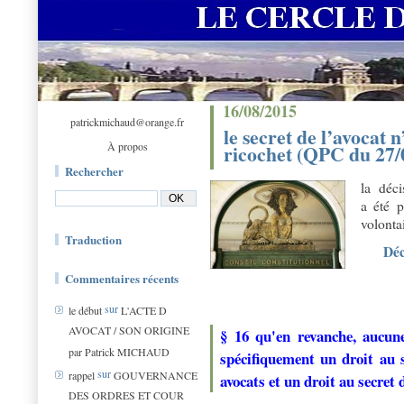
16/08/2015
patrickmichaud@orange.fr
le secret de l’avocat 
À propos
ricochet (QPC du 27/
Rechercher
la déci
a été p
volonta
Traduction
Déc
Commentaires récents
sur
le début
L'ACTE D
AVOCAT / SON ORIGINE
§ 16 qu'en revanche, aucune
par Patrick MICHAUD
spécifiquement un droit au 
sur
rappel
GOUVERNANCE
avocats et un droit au secret 
DES ORDRES ET COUR