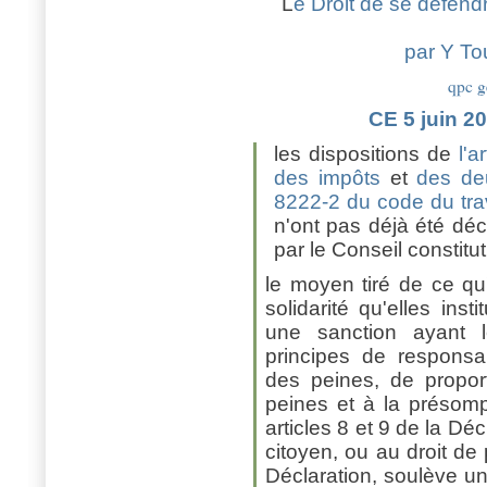
L
e Droit de se défendr
par Y To
qpc g
CE 5 juin 2
les dispositions de
l'
des impôts
et
des deu
8222-2 du code du trav
n'ont pas déjà été déc
par le Conseil constitut
le moyen tiré de ce qu'
solidarité qu'elles in
une sanction ayant l
principes de responsab
des peines, de proporti
peines et à la présomp
articles 8 et 9 de la Dé
citoyen, ou au droit de p
Déclaration, soulève u