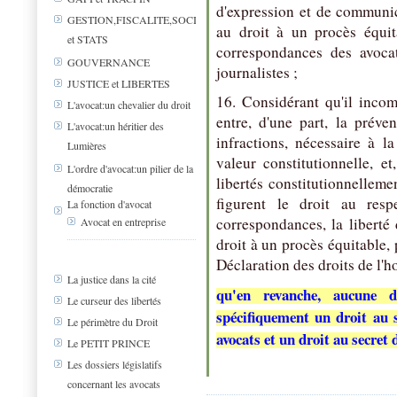
d'expression et de communica
GESTION,FISCALITE,SOCIAL
au droit à un procès équit
et STATS
correspondances des avocat
GOUVERNANCE
journalistes ;
JUSTICE et LIBERTES
16. Considérant qu'il incomb
L'avocat:un chevalier du droit
entre, d'une part, la préven
L'avocat:un héritier des
infractions, nécessaire à l
Lumières
valeur constitutionnelle, et
L'ordre d'avocat:un pilier de la
libertés constitutionnelleme
démocratie
figurent le droit au res
La fonction d'avocat
correspondances, la liberté 
Avocat en entreprise
droit à un procès équitable, p
Déclaration des droits de l'
La justice dans la cité
qu'en revanche, aucune di
Le curseur des libertés
spécifiquement un droit au 
Le périmètre du Droit
avocats et un droit au secret 
Le PETIT PRINCE
Les dossiers législatifs
concernant les avocats