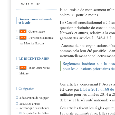
DES COMPTES
la courtoisie de mon serment m’int
coléreux pour le moins
Gouvernance nationale
et locale
Le Conseil constitutionnel a été sa
question prioritaire de constitutio
Gouvernance
Network et autres, relative à la con
garantit des articles L. 246-1 à L.
L’avocat et la morale
par Maurice Garçon
Aucune de nos organisations d’avo
comme cela leur été possible - dan
individuellement et collectivement
LE BICENTENAIRE
Règlement intérieur sur la pro
1810-2010 Notre
pour les questions prioritaires de
histoire
Ces articles concernant l’ Accès 
Catégories
été Créé par
LOI n°2013-1168 du
militaire pour les années 2014 à 2
a déclaration de soupçon
défense et la sécurité nationale - ar
a)l'acte de notaire
Ces articles fixent les règles qui 
a-historique des tribunes
l'autorité administrative. Elles son
les précédentes lettres