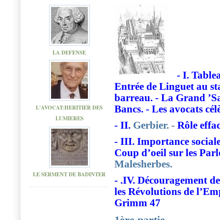
LA DEFENSE
- I. Table
Entrée de Linguet au st
barreau. - La Grand ’Sall
L'AVOCAT:HERITIER DES
Bancs. - Les avocats cél
LUMIERES
- II.
Gerbier. -
Rôle effac
- III. Importance sociale
Coup d’oeil sur les Par
Malesherbes.
LE SERMENT DE BADINTER
- .IV. Découragement de 
les Révolutions de l’Em
Grimm 47
1ère partie