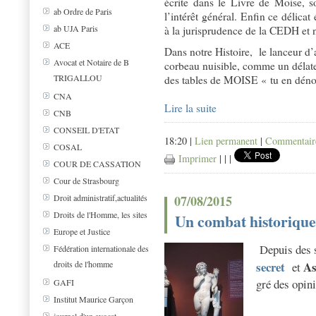
écrite dans le Livre de Moise, so
ab Ordre de Paris
l’intérêt général. Enfin ce délicat
ab UJA Paris
à la jurisprudence de la CEDH et 
ACE
Dans notre Histoire, le lanceur d
Avocat et Notaire de B
corbeau nuisible, comme un délate
TRIGALLOU
des tables de MOISE « tu en dénon
CNA
Lire la suite
CNB
CONSEIL D'ETAT
18:20 |
Lien permanent
|
Commentaire
COSAL
Imprimer
|
|
|
COUR DE CASSATION
Cour de Strasbourg
07/08/2015
Droit administratif,actualités
Droits de l'Homme, les sites
Un combat historique
Europe et Justice
Depuis des s
Fédération internationale des
droits de l'homme
secret
As
et
gré des opin
GAFI
Institut Maurice Garçon