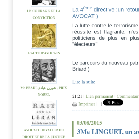
ème
La 4
directive ;un reto
LE COURAGE ET LA
AVOCAT )
CONVICTION
La lutte contre le terrorism
réussite est flagrante, n’
politiciens de plus en pl
"électeurs"
L'ACTE D'AVOCATS
Le parcours du nouveau patr
Briard )
Lire la suite
Me EBADI,شیرین عبادی , PRIX
NOBEL
21:21 |
Lien permanent
|
Commentaire
Imprimer
|
|
|
03/08/2015
3Me LINGUET, un avoc
AVOCATCHEVALIER DU
DROIT ET DE LA JUSTICE