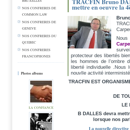
TRACFIN Bruno DALL
BRUXELLES
mettre en oeuvre la 4
NOS CONFRERES DE
COMMON LAW
Brun
NOS CONFRERES DE
TRACF
GENEVE
Carpen
NOS CONFRERES DU
Nous
QUEBEC
Carpe
surve
NOS CONFRERES
protecteur des libertés bi
FRANCOPHONES
les hommes de l’ombre de
liberté individuelle
.Nous l
nouvlle activité interministér
Photos albums
TRACFIN EST ORGANISME
DE TO
LE
LA CONFIANCE
B DALLES devra mettre 
lorsque nos par
La nouvelle directive