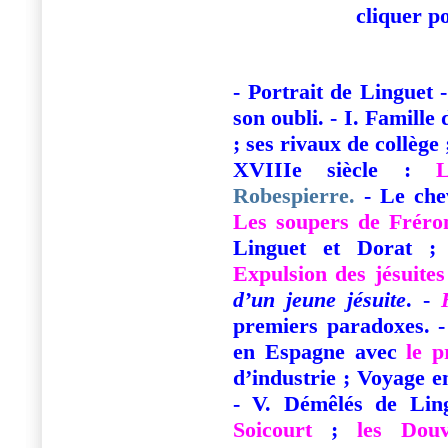
cliquer p
- Portrait de Linguet 
son oubli. - I. Famille
; ses rivaux de collège
XVIIIe siècle :
Robespierre.
- Le che
Les soupers de Fréro
Linguet et Dorat ; c
Expulsion des jésuites
d’un jeune jésuite
. -
premiers paradoxes. -
en Espagne avec
le 
d’industrie ; Voyage e
- V. Démêlés de Lin
Soicourt
;
les Douv