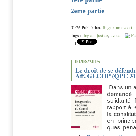
2éme partie
01:26 Publié dans
linguet un avocat a
Tags :
linguet
,
justice
,
avocat
|
Fa
|
|
|
01/08/2015
Le droit de se défendr
Aff. GECOP (QPC 31.
Dans un ar
demandé a
solidarité
rapport à l
la constitu
en princi
quasi péna