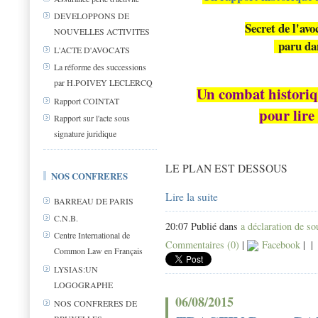
DEVELOPPONS DE
Secret de l'av
NOUVELLES ACTIVITES
paru dan
L'ACTE D'AVOCATS
La réforme des successions
par H.POIVEY LECLERCQ
Un combat historiq
Rapport COINTAT
pour lire
Rapport sur l'acte sous
signature juridique
LE PLAN EST DESSOUS
NOS CONFRERES
Lire la suite
BARREAU DE PARIS
C.N.B.
20:07 Publié dans
a déclaration de s
Centre International de
Commentaires (0)
|
Facebook
|
|
Common Law en Français
LYSIAS:UN
LOGOGRAPHE
06/08/2015
NOS CONFRERES DE