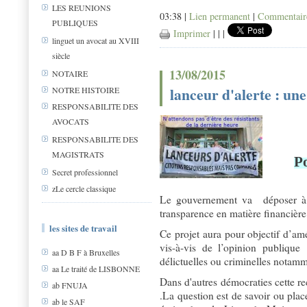
LES REUNIONS
03:38 |
Lien permanent
|
Commentaire
PUBLIQUES
Imprimer
|
|
|
linguet un avocat au XVIII
siècle
13/08/2015
NOTAIRE
lanceur d'alerte : un
NOTRE HISTOIRE
RESPONSABILITE DES
AVOCATS
RESPONSABILITE DES
MAGISTRATS
Po
Secret professionnel
zLe cercle classique
Le gouvernement va déposer à l’
transparence en matière financièr
les sites de travail
Ce projet aura pour objectif d’am
vis-à-vis de l’opinion publique 
aa D B F à Bruxelles
délictuelles ou criminelles notamm
aa Le traité de LISBONNE
Dans d'autres démocraties cette r
ab FNUJA
.La question est de savoir ou place
ab le SAF