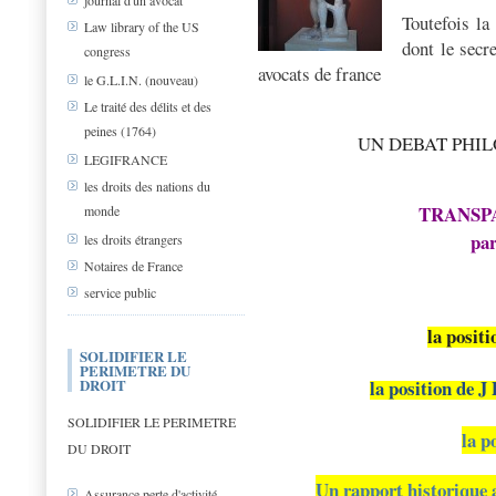
journal d'un avocat
Toutefois la
Law library of the US
dont le secr
congress
avocats de france
le G.L.I.N. (nouveau)
Le traité des délits et des
peines (1764)
UN DEBAT PHIL
LEGIFRANCE
les droits des nations du
TRANSP
monde
par
les droits étrangers
Notaires de France
service public
la posit
SOLIDIFIER LE
PERIMETRE DU
DROIT
la position de J
SOLIDIFIER LE PERIMETRE
la p
DU DROIT
Un rapport historiq
Assurance perte d'activité