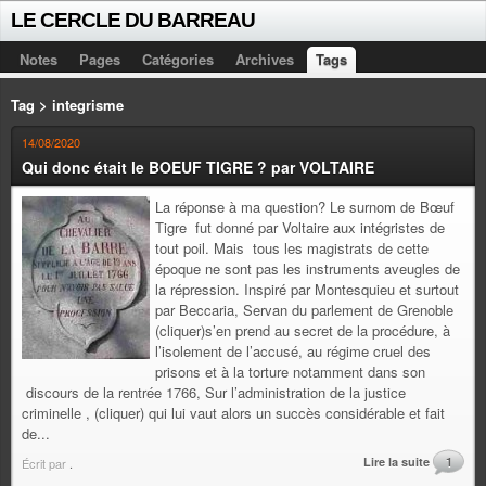
LE CERCLE DU BARREAU
Notes
Pages
Catégories
Archives
Tags
Tag > integrisme
14/08/2020
Qui donc était le BOEUF TIGRE ? par VOLTAIRE
La réponse à ma question? Le surnom de Bœuf
Tigre fut donné par Voltaire aux intégristes de
tout poil. Mais tous les magistrats de cette
époque ne sont pas les instruments aveugles de
la répression. Inspiré par Montesquieu et surtout
par Beccaria, Servan du parlement de Grenoble
(cliquer)s’en prend au secret de la procédure, à
l’isolement de l’accusé, au régime cruel des
prisons et à la torture notamment dans son
discours de la rentrée 1766, Sur l’administration de la justice
criminelle , (cliquer) qui lui vaut alors un succès considérable et fait
de...
Lire la suite
1
Écrit par
.