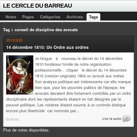
LE CERCLE DU BARREAU
Notes
Pages
Catégories
Archives
Tags
Tag > conseil de discipline des avocats
05/12/2020
14 décembre 1810: Un Ordre aux ordres
Je blogue à nouveau le décret du 14 décembre
1810 fondateur timide de notre organisation
professionnelle . cliquer le décret du 14 décembre
1810 (version originale) 1804 un avocat aux ordres
Son analyse politique est intéressante car elle marque
bien que, pour les pouvoirs publics de l'époque, les
avocats devaient être fortement contrôlés par un ordre
disciplinaire dont les représentants étaient en fait désignés par le
pouvoir politique. Les notaires étaient soumis à un controle étatique
encore plus liberticide car nommés par...
Lire la suite
7
Écrit par
.
Plus de notes disponibles.