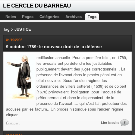
LE CERCLE DU BARREAU
Notes
Pages
Catégories
Archives
Tags
Tag > JUSTICE
04/10/2025
9 octobre 1789: le nouveau droit de la défense
rediffusion annuelle Pour la première fois , en 1789,
les avocats ont pu défendre les justiciables
publiquement devant des juges correctionnels . La
présence de l'avocat dans le procès pénal est en
effet nouvelle: Sous l'ancien régime, les
ordonnances de villers cotteret ( 1539) et de colbert
(1670) prévoyaient l'obligation pour l'accusé de
prêter serment et donc le dispensaient de la
présence de l'avocat......qui s'est fait protecteur des
accusés par les factum.. Un procès historique sous l'ancien régime
cliquer...
Lire la suite
5
Écrit par
.