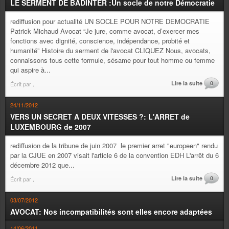
LE SERMENT DE BADINTER :Un socle de notre Démocratie
rediffusion pour actualité UN SOCLE POUR NOTRE DEMOCRATIE
Patrick Michaud Avocat “Je jure, comme avocat, d’exercer mes
fonctions avec dignité, conscience, indépendance, probité et
humanité” Histoire du serment de l'avocat CLIQUEZ Nous, avocats,
connaissons tous cette formule, sésame pour tout homme ou femme
qui aspire à...
Lire la suite
0
Écrit par
.
24/11/2012
VERS UN SECRET A DEUX VITESSES ?: L'ARRET de
LUXEMBOURG de 2007
rediffusion de la tribune de juin 2007 le premier arret "europeen" rendu
par la CJUE en 2007 visait l'article 6 de la convention EDH L'arrêt du 6
décembre 2012 que...
Lire la suite
0
Écrit par
.
03/07/2012
AVOCAT: Nos incompatibilités sont elles encore adaptées
14/06/2011