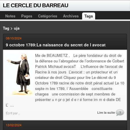
LE CERCLE DU BARREAU
Notes
Pages
Catégories
Archives
Tags
Tag > uja
08/10/2024
9 octobre 1789:La naissance du secret de l avocat
Me de BEAUMETZ , Le père fondateur du droit de
la défense ou l’abrogateur de l’ordonnance de Colbert
Patrick Michaud avocaT L'influence de l'avocat de
Racine à nos jours L’avocat : un protecteur et un
créateur de droit Cliquez pour lire Le décret du 9
Octobre 1789 racine de notre droit pénal actuel Le 10
septe m bre 1789, l 'Assemblée constituante
chargea une commission de sept membres de
présenter u n pr o jet d e r é forme im m é diate DE
L’ ...
Lire la suite
1
Écrit par
.
13/02/2024