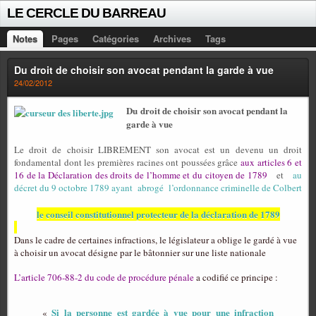
LE CERCLE DU BARREAU
Notes
Pages
Catégories
Archives
Tags
Du droit de choisir son avocat pendant la garde à vue
24/02/2012
Du droit de choisir son avocat pendant la
garde à vue
Le droit de choisir LIBREMENT son avocat est un devenu un droit
fondamental dont les premières racines ont poussées grâce
aux articles 6 et
16 de la Déclaration des droits de l’homme et du citoyen de 1789
et
au
décret du 9 octobre 1789 ayant
abrogé
l’ordonnance criminelle de Colbert
le conseil constitutionnel protecteur de la déclaration de 1789
Dans le cadre de certaines infractions, le législateur a oblige le gardé à vue
à choisir un avocat désigne par le bâtonnier sur une liste nationale
L’article 706-88-2 du code de procédure pénale
a codifié ce principe :
Si la personne est gardée à vue pour une infraction
«