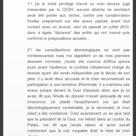
1°/ j'ai le triste privilège d'avoir vu mon recours jugé
irrecevable par la CEDH, aucune atteinte ne semblant
avoir été portée aux textes, contre une condamnation
fondée uniquement sur des aveux passés avant tout
contact avec un avocat; ceci se passait en juillet 2010,
donc à égale "distance" des arrêts qui ont innové puis
confirmé la jurisprudence actuelle...
2°/ les considéartions déontologiques ne sont pas
inintéressantes mais me rappellent un de mes premiers
dossiers criminels; j'avais été commis d'office quinze
jours avant l'audience, le confrère initialement chargé du
dossier ayant été rendu indisponible par le décès de son
père; il y avait deux accusés et le mien reconnaissait sa
participation à une tentative d'homicide; il a maintenu ses
aveux jusque devant la Cour d'assises alors que je lui
avais dit que l'étude du dossier m'avait persuadé de son
innocence; j'ai plaidé l'acquittement (ce qui était
déontologiquement contestable, je le reconnais) et mon
client a été condamné. C'est exactement un an plus tard
que le président de la Cour, me hélant dans un couloir du
Palais, me dit que j'avais raison et qu'on savait
maintenant que le vrai coupable était le frère de mon