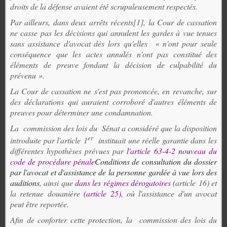
droits de la défense avaient été scrupuleusement respectés.
Par ailleurs, dans deux arrêts récents
[1]
, la Cour de cassation
ne casse pas les décisions qui annulent les gardes à vue tenues
sans assistance d'avocat dès lors qu'elles « n'ont pour seule
conséquence que les actes annulés n'ont pas constitué des
éléments de preuve fondant la décision de culpabilité du
prévenu ».
La Cour de cassation ne s'est pas prononcée, en revanche, sur
des déclarations qui auraient corroboré d'autres éléments de
preuves pour déterminer une condamnation.
La
commission des lois du
Sénat a considéré que la disposition
er
introduite par l'article 1
instituait une réelle garantie dans les
différentes hypothèses prévues par
l'article 63-4-2 nouveau du
code de procédure pénale
Conditions de consultation du dossier
par l'avocat et d'assistance de la personne gardée à vue lors des
auditions
, ainsi que
dans les régimes dérogatoires
(article 16) et
la retenue douanière
(article 25)
, où l'assistance d'un avocat
peut être reportée.
Afin de conforter cette protection, la
commission des lois du