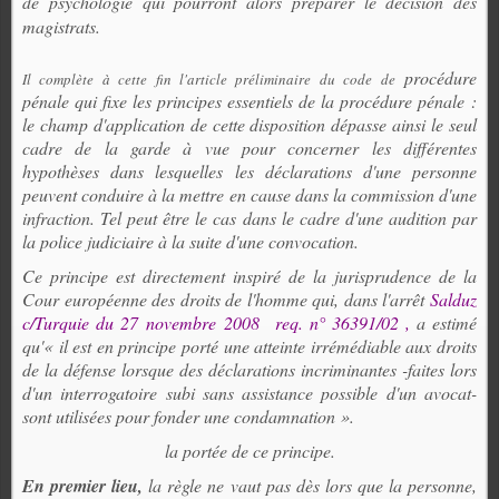
de psychologie qui pourront alors préparer le décision des
magistrats.
procédure
Il complète à cette fin l'article préliminaire du code de
pénale qui fixe les principes essentiels de la procédure pénale :
le champ d'application de cette disposition dépasse ainsi le seul
cadre de la garde à vue pour concerner les différentes
hypothèses dans lesquelles les déclarations d'une personne
peuvent conduire à la mettre en cause dans la commission d'une
infraction. Tel peut être le cas dans le cadre d'une audition par
la police judiciaire à la suite d'une convocation.
Ce principe est directement inspiré de la jurisprudence de la
Cour européenne des droits de l'homme qui, dans l'arrêt
Salduz
c/Turquie du 27 novembre 2008
req. n° 36391/02 ,
a estimé
qu'« il est en principe porté une atteinte irrémédiable aux droits
de la défense lorsque des déclarations incriminantes -faites lors
d'un interrogatoire subi sans assistance possible d'un avocat-
sont utilisées pour fonder une condamnation ».
la portée de ce principe.
En premier lieu,
la règle ne vaut pas dès lors que la personne,