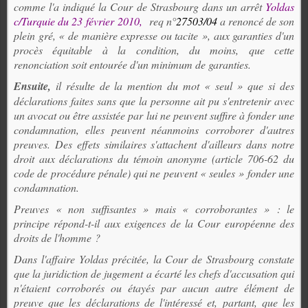
comme l'a indiqué la Cour de Strasbourg dans un arrêt
Yoldas
c/Turquie du 23 février 2010,
req n°
27503/04
a renoncé de son
plein gré
, « de manière expresse ou tacite », aux garanties d'un
procès équitable à la condition, du moins, que cette
renonciation soit entourée d'un minimum de garanties.
Ensuite,
il résulte de la mention du mot « seul » que si des
déclarations faites sans que la personne ait pu s'entretenir avec
un avocat ou être assistée par lui ne peuvent suffire à fonder une
condamnation, elles peuvent néanmoins
corroborer d'autres
preuves
. Des effets similaires s'attachent d'ailleurs dans notre
droit aux déclarations du témoin anonyme (article 706-62 du
code de procédure pénale) qui ne peuvent « seules » fonder une
condamnation.
Preuves « non suffisantes » mais « corroborantes » : le
principe répond-t-il aux exigences de la Cour européenne des
droits de l'homme ?
Dans l'affaire Yoldas précitée, la Cour de Strasbourg constate
que la juridiction de jugement a écarté les chefs d'accusation qui
n'étaient corroborés ou étayés par aucun autre élément de
preuve que les déclarations de l'intéressé et, partant, que les