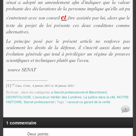
sénat a adopté un
amendement
afin d'indiquer que la valeur
probante des déclarations de la personne implique qu'elle ait pu
et
s'entretenir avec son conseil
être assistée par lui, alors que le
texte du projet de loi présente ces deux conditions comme
alternatives.
Le principe posé par le présent article ne renforce pas
seulement les droits de la défense, il s'inscrit aussi dans une
évolution générale qui tend à privilégier un régime de preuves
scientifiques et techniques plutôt que l'aveu.
source SENAT
[1]
31
Cass. Crim., 4 janvier 2011 et 18 janvier 2011.
Écrit par
.
dans les catégories
a-Secret professionnel et Blanchiment
,
DEONTOLOGIE
,
L'avocat:un héritier des Lumières
,
La justice dans la cité
,
NOTRE
HISTOIRE
,
Secret professionnel
| Tags :
l avocat ce garant de la verite
1
1 commentaire
Deux points: