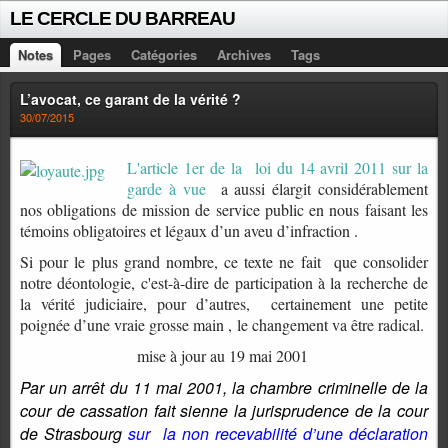
LE CERCLE DU BARREAU
Notes
Pages
Catégories
Archives
Tags
L’avocat, ce garant de la vérité ?
30/07/2015
L'article 1er de la loi du 14 avril 2011 sur la
garde à vue
a aussi élargit considérablement
nos obligations de mission de service public en nous faisant les
témoins obligatoires et légaux d’un aveu d’infraction .
Si pour le plus grand nombre, ce texte ne fait
que consolider
notre déontologie, c'est-à-dire de participation à la recherche de
la vérité judiciaire, pour d’autres,
certainement une petite
poignée d’une vraie grosse main ,
le changement va être radical.
mise à jour au 19 mai 2001
Par un arrêt du 11 mai 2001, la chambre criminelle de la
cour de cassation fait sienne la jurisprudence de la cour
de Strasbourg
sur
la non recevabilité d’une déclaration