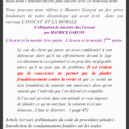
mais nous l’interdit encore plus encore avec ce nouveau texte
Nous pouvons nous référer à Maurice Garçon un des pères
fondateurs de notre déontologie qui avait écrit
dans son
ouvrage L’AVOCAT
ET LA MORALE
L'obligation de sincérité chez l'avocat
par MAURICE GARCON
ème
L’Avocat et la morale 1ère partie
L’Avocat et la morale 2
partie
Le cas du client qui passe un aveu confidentiel à son
défenseur alors qu’il nie effrontément devant le juge
est absolument exceptionnel et on peut dire négligeable
parce qu’il ne pose pas de problème.
Il est évident
que la conscience ne permet pas de plaider
frauduleusement contre la vérité et
que ce serait un
acte frauduleux de soutenir une innocence alors qu’on
saurait que l’individu que l’on défend est coupable.
Si l’accusé persiste dans son attitude et veut imposer
de plaider ce qu’on sait faux, la solution n’est pas
( page 45)
douteuse, il faut se déporter.
Article 1er (art. préliminaire du code de procédure pénale) -
Interdiction de condamnations fondées sur les seules