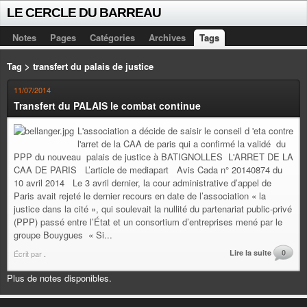
LE CERCLE DU BARREAU
Notes
Pages
Catégories
Archives
Tags
Tag > transfert du palais de justice
11/07/2014
Transfert du PALAIS le combat continue
L'association a décide de saisir le conseil d 'eta contre
l'arret de la CAA de paris qui a confirmé la validé du
PPP du nouveau palais de justice à BATIGNOLLES L'ARRET DE LA
CAA DE PARIS L’article de mediapart Avis Cada n° 20140874 du
10 avril 2014 Le 3 avril dernier, la cour administrative d’appel de
Paris avait rejeté le dernier recours en date de l’association « la
justice dans la cité », qui soulevait la nullité du partenariat public-privé
(PPP) passé entre l’État et un consortium d’entreprises mené par le
groupe Bouygues « Si...
Lire la suite
0
Écrit par
.
Plus de notes disponibles.