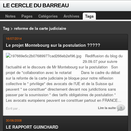
LE CERCLE DU BARREAU
Notes
Pages
Catégories
Archives
Tags
Tag > reforme de la carte judiciaire
16/07/2014
Le projet Montebourg sur la postulation ?????
Rediffusion du blog du
29.09.07 pour suivre
l'actualité et le discours de Mr Montebourg sur la postulation Son
projet de "collaboration avec le notariat Dans le cadre du débat
sur la refonte de la carte judiciaire je bloque pour notre réflexion
collective le " privilège" des avocats de l'UE et de la Suisse qui
peuvent " se constituer" directement devant nos juridictions sans
passer par la soumission " des tarifs obligatoires de postulation "
Les avocats européens peuvent se constituer partout en FRANCE...
Lire la suite
1
Écrit par
.
30/06/2008
LE RAPPORT GUINCHARD