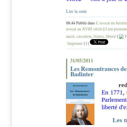
Lire la suite
08:44 Publié dans
L'avocat:un hériti
avocat au XVIII siècle
|
Lien perman
ancel
,
cassation
,
france
,
liberté
|
F
Imprimer
|
|
|
31/05/2011
Les Remontrances 
Badinter
redi
En 1771, 
Parlemen
liberté d'
Les t