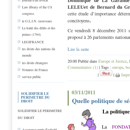
Dominique de La Garander
journal d'un avocat
LELEUet de Bernard du G
Law library of the US
cette étude d’importance déterm
congress
.
concitoyens
le G.L.I.N. (nouveau)
Le traité des délits et des
Ce vendredi 8 décembre 2011 un
peines (1764)
proposé à 26 parlements nationa
LEGIFRANCE
Lire la suite
les droits des nations du
monde
20:00 Publié dans
Europe et Justice
,
les droits étrangers
Commentaires (1)
| Tags :
europe
,
bc
Notaires de France
|
|
Impr
service public
03/11/2011
SOLIDIFIER LE
PERIMETRE DU
Quelle politique de sé
DROIT
La politique
SOLIDIFIER LE PERIMETRE
DU DROIT
La
FONDA
Assurance perte d'activité