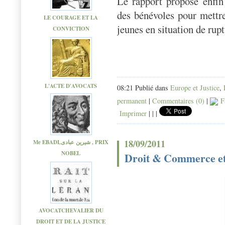
Le rapport propose enfin 
des bénévoles pour mettr
LE COURAGE ET LA
jeunes en situation de rupt
CONVICTION
L'ACTE D'AVOCATS
08:21 Publié dans
Europe et Justice
,
permanent
|
Commentaires (0)
|
F
Imprimer
|
|
|
18/09/2011
Me EBADI,شیرین عبادی , PRIX
NOBEL
Droit & Commerce et 
AVOCATCHEVALIER DU
DROIT ET DE LA JUSTICE