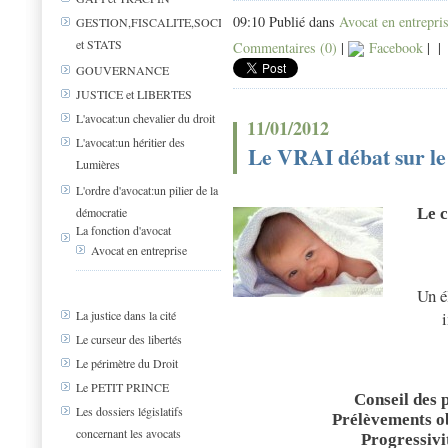
09:10 Publié dans
Avocat en entrepri
GESTION,FISCALITE,SOCIAL
et STATS
Commentaires (0)
|
Facebook
|
|
GOUVERNANCE
JUSTICE et LIBERTES
L'avocat:un chevalier du droit
11/01/2012
L'avocat:un héritier des
Le VRAI débat sur le 
Lumières
L'ordre d'avocat:un pilier de la
démocratie
Le c
La fonction d'avocat
Avocat en entreprise
Un é
i
La justice dans la cité
Le curseur des libertés
Le périmètre du Droit
Le PETIT PRINCE
Conseil des 
Les dossiers législatifs
Prélèvements ob
concernant les avocats
Progressivit