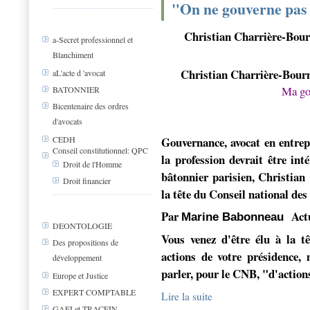
"On ne gouverne pas 
Christian Charrière-Bour
a-Secret professionnel et
Blanchiment
Christian Charrière-Bourn
aL'acte d 'avocat
Ma go
BATONNIER
Bicentenaire des ordres
d'avocats
Gouvernance, avocat en entrepri
CEDH
Conseil constitutionnel: QPC
la profession devrait être int
Droit de l'Homme
bâtonnier parisien, Christian 
Droit financier
la tête du Conseil national des
Par
Act
Marine Babonneau
DEONTOLOGIE
Vous venez d'être élu à la t
Des propositions de
actions de votre présidence,
développement
parler, pour le CNB, "d'action
Europe et Justice
EXPERT COMPTABLE
Lire la suite
GAFI et TRACFIN