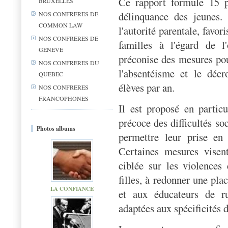
Ce rapport formule 15 p
BRUXELLES
délinquance des jeunes.
NOS CONFRERES DE
COMMON LAW
l'autorité parentale, favori
NOS CONFRERES DE
familles à l'égard de l'
GENEVE
préconise des mesures pou
NOS CONFRERES DU
l'absentéisme et le déc
QUEBEC
élèves par an.
NOS CONFRERES
FRANCOPHONES
Il est proposé en partic
précoce des difficultés soc
Photos albums
permettre leur prise en
Certaines mesures visen
ciblée sur les violence
filles, à redonner une pla
LA CONFIANCE
et aux éducateurs de r
adaptées aux spécificités 