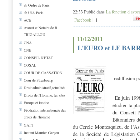
ab Ordre de Paris
22:33 Publié dans
La fonction d'avoc
ab UJA Paris
Facebook
|
|
|
ACE
Avocat et Notaire de B
TRIGALLOU
11/12/2011
CNA
L'EURO et LE BA
CNB
CONSEIL D'ETAT
COSAL
COUR DE CASSATION
rediffusion p
Cour de Strasbourg
Droit administratif,actualités
Droits de l'Homme, les sites
En juin 199
Europe et Justice
étudier la pl
Fédération internationale des
du Conseil N
droits de l'homme
Bâtonniers du
GAFI
du Cercle Montesquieu, de l’Ass
Institut Maurice Garçon
de la Société de Législation