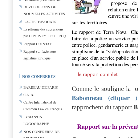
propose
de
DEVELOPPONS DE
relation entre 
NOUVELLES ACTIVITES
œuvre une véri
sur les territoires.
L'ACTE D'AVOCATS
La réforme des successions
Cha
Le rapport de Terra Nova "
par H.POIVEY LECLERCQ
faire de la police un service pub
entre police, gendarmerie et usag
Rapport COINTAT
simplisme de la "vidéoprotection"
Rapport sur l'acte sous
en place d'un service public de 
signature juridique
tourné vers la protection des pe
le rapport complet
NOS CONFRERES
BARREAU DE PARIS
Comme le souligne la jo
C.N.B.
Babonneau (cliquer )
Centre International de
B
rapprochent du rapport
Common Law en Français
LYSIAS:UN
LOGOGRAPHE
Rapport sur la prévent
NOS CONFRERES DE