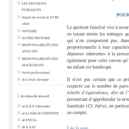
LES REUNIONS
PUBLIQUES
POUR
linguet un avocat au XVIII
siècle
Le quotient familial vise à assu
NOTAIRE
en taxant moins les ménages qu
NOTRE HISTOIRE
qui n’en comportent pas, dans
RESPONSABILITE DES
proportionnelle à leur capacité
AVOCATS
dépenses inhérentes à la prése
RESPONSABILITE DES
également pour cette raison qu’
MAGISTRATS
un enfant est handicapé.
Secret professionnel
Il n’est pas certain que ce pri
zLe cercle classique
respecté car le nombre de parts
échelle d’équivalence, dite de
les sites de travail
permettant d’appréhender le niv
familiale (
Cf. Infra
), en partic
aa D B F à Bruxelles
en compte.
aa Le traité de LISBONNE
ab FNUJA
ab le SAF
Lire la suite