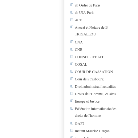
ab Ordre de Paris
ab UJA Paris
ACE
Avocat et Notaire de B
TRIGALLOU
CNA
CNB
CONSEIL D'ETAT
COSAL
COUR DE CASSATION
Cour de Strasbourg
Droit administratif,actualités
Droits de l'Homme, les sites
Europe et Justice
Fédération internationale des
droits de l'homme
GAFI
Institut Maurice Garçon