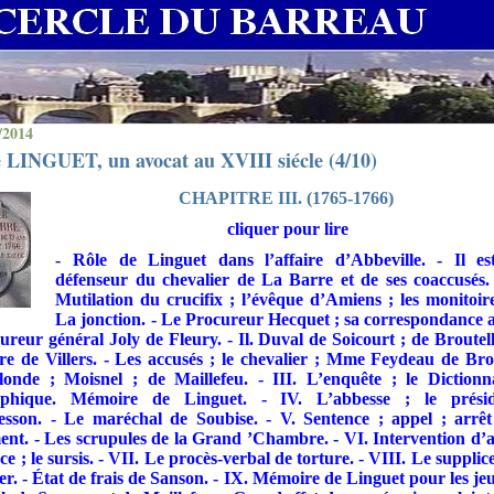
/2014
 LINGUET, un avocat au XVIII siécle (4/10)
CHAPITRE III. (1765-1766)
cliquer pour lire
- Rôle de Linguet dans l’affaire d’Abbeville. - Il es
défenseur du chevalier de La Barre et de ses coaccusés. 
Mutilation du crucifix ; l’évêque d’Amiens ; les monitoire
La jonction. - Le Procureur Hecquet ; sa correspondance 
ureur général Joly de Fleury. - Il. Duval de Soicourt ; de Broutell
re de Villers. - Les accusés ; le chevalier ; Mme Feydeau de Bro
londe ; Moisnel ; de Maillefeu. - III. L’enquête ; le Dictionn
ophique. Mémoire de Linguet. - IV. L’abbesse ; le présid
sson. - Le maréchal de Soubise. - V. Sentence ; appel ; arrê
ent. - Les scrupules de la Grand ’Chambre. - VI. Intervention d’
âce ; le sursis. - VII. Le procès-verbal de torture. - VIII. Le supplic
er. - État de frais de Sanson. - IX. Mémoire de Linguet pour les je