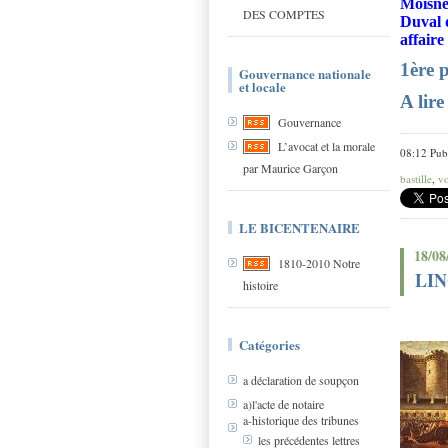
Moisnel
DES COMPTES
Duval d
affaire
1ère p
Gouvernance nationale
et locale
A lire
Gouvernance
L’avocat et la morale
08:12 Pub
par Maurice Garçon
bastille
,
vo
LE BICENTENAIRE
18/08
1810-2010 Notre
LIN
histoire
Catégories
a déclaration de soupçon
a)l'acte de notaire
a-historique des tribunes
les précédentes lettres