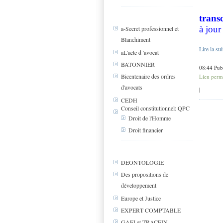
trans
à jour
a-Secret professionnel et
Blanchiment
Lire la sui
aL'acte d 'avocat
BATONNIER
08:44 Pub
Bicentenaire des ordres
Lien perm
d'avocats
|
CEDH
Conseil constitutionnel: QPC
Droit de l'Homme
Droit financier
DEONTOLOGIE
Des propositions de
développement
Europe et Justice
EXPERT COMPTABLE
GAFI et TRACFIN