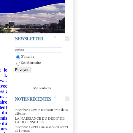
NEWSLETTER
S'inscrire
Se désinscrire
t le
- I.
s. -
avec
Me contacter
es ;
u. -
NOTES RÉCENTES
aire
ent
9 octobre 1789: le nouveau droit de la
t du
défense
amis
LA NAISSANCE DU DROIT DE
LA DEFENSE CE 9...
e du
9 octobre 1789:La naissance du secret
unes
de l avocat