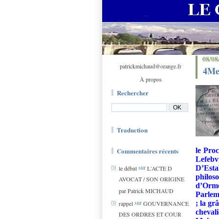
08/08
patrickmichaud@orange.fr
4Me
À propos
Rechercher
Traduction
Commentaires récents
le Proc
Lefebv
sur
D’Esta
le début
L'ACTE D
philos
AVOCAT / SON ORIGINE
d’Orme
par Patrick MICHAUD
Parlem
sur
; la gr
rappel
GOUVERNANCE
chevali
DES ORDRES ET COUR