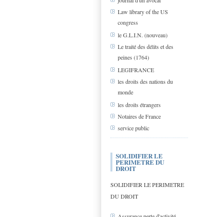
journal d'un avocat
Law library of the US
congress
le G.L.I.N. (nouveau)
Le traité des délits et des
peines (1764)
LEGIFRANCE
les droits des nations du
monde
les droits étrangers
Notaires de France
service public
SOLIDIFIER LE
PERIMETRE DU
DROIT
SOLIDIFIER LE PERIMETRE
DU DROIT
Assurance perte d'activité