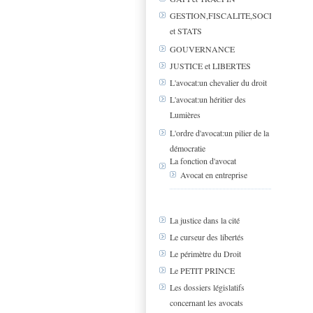
GESTION,FISCALITE,SOCIAL
et STATS
GOUVERNANCE
JUSTICE et LIBERTES
L'avocat:un chevalier du droit
L'avocat:un héritier des
Lumières
L'ordre d'avocat:un pilier de la
démocratie
La fonction d'avocat
Avocat en entreprise
La justice dans la cité
Le curseur des libertés
Le périmètre du Droit
Le PETIT PRINCE
Les dossiers législatifs
concernant les avocats