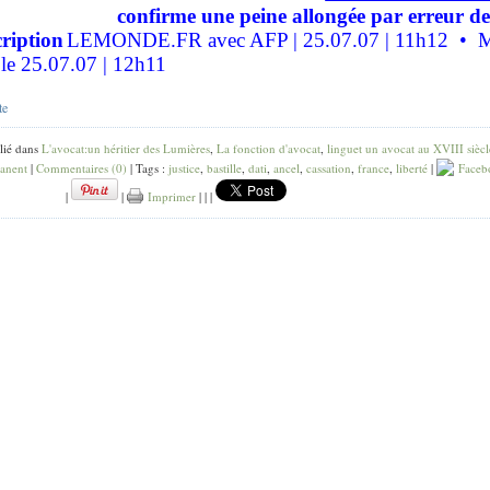
confirme une peine allongée par erreur d
cription
LEMONDE.FR avec AFP | 25.07.07 | 11h12 • M
 le 25.07.07 | 12h11
te
lié dans
L'avocat:un héritier des Lumières
,
La fonction d'avocat
,
linguet un avocat au XVIII siècl
anent
|
Commentaires (0)
| Tags :
justice
,
bastille
,
dati
,
ancel
,
cassation
,
france
,
liberté
|
Faceb
|
|
Imprimer
|
|
|