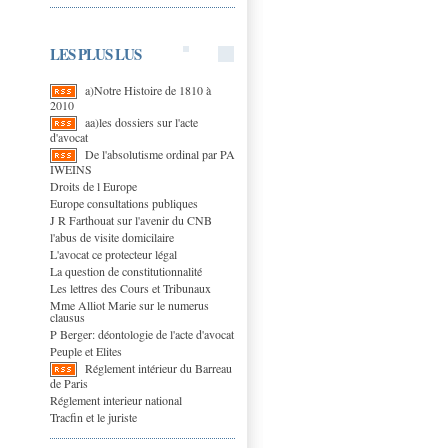
LES PLUS LUS
a)Notre Histoire de 1810 à
2010
aa)les dossiers sur l'acte
d'avocat
De l'absolutisme ordinal par PA
IWEINS
Droits de l Europe
Europe consultations publiques
J R Farthouat sur l'avenir du CNB
l'abus de visite domicilaire
L'avocat ce protecteur légal
La question de constitutionnalité
Les lettres des Cours et Tribunaux
Mme Alliot Marie sur le numerus
clausus
P Berger: déontologie de l'acte d'avocat
Peuple et Elites
Réglement intérieur du Barreau
de Paris
Réglement interieur national
Tracfin et le juriste