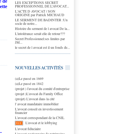
e de
LES EXCEPTIONS SECRET
PROFESSIONNEL DE L’AVOCAT...
ette
L'ACTE D AVOCAT / SON
ORIGINE par Patrick MICHAUD
LE SERMENT DE BADINTER :Un
socle de notre...
Histoire du serment de l avocat De la...
L'intolérance serait elle de retour???
Secret Professionnel:ses limites par
JM...
le secret de l avocat est il un fonds de...
NOUVELLES ACTIVITÉS
(a)Le passé en 1669
(a)Le passé en 1842
(projet ) l'avocat du comité d'entreprise
(projet )L'avocat du Family Office
(projet) L'avocat dans la cité
l' avocat mandataire immobilier
L'avocat conseil en investissement
financier
L'avocat correspondant de la CNIL
L'avocat et le lobbying
L'avocat fiduciaire
e
-
L'avocat gestionnaire de patrimoine