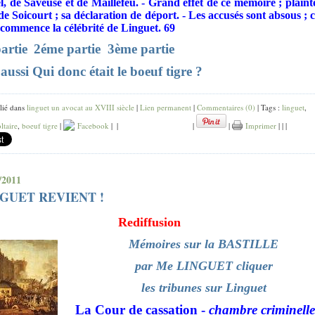
, de Saveuse et de Maillefeu. - Grand effet de ce mémoire ; plaint
e Soicourt ; sa déclaration de déport. - Les accusés sont absous ; c
 commence la célébrité de Linguet. 69
artie
2éme partie
3ème partie
 aussi Qui donc était le boeuf tigre ?
lié dans
linguet un avocat au XVIII siècle
|
Lien permanent
|
Commentaires (0)
| Tags :
linguet
,
ltaire
,
boeuf tigre
|
Facebook
|
|
|
|
Imprimer
|
|
|
/2011
GUET REVIENT !
Rediffusion
Mémoires sur la BASTILLE
par Me LINGUET cliquer
les tribunes sur Linguet
La Cour de cassation -
chambre criminell