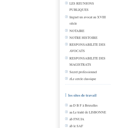
LES REUNIONS
PUBLIQUES
linguet un avocat au XVIII
siècle
NOTAIRE
NOTRE HISTOIRE
RESPONSABILITE DES
AVOCATS
RESPONSABILITE DES
MAGISTRATS
Secret professionnel
zLe cercle classique
les sites de travail
aa D B F à Bruxelles
aa Le traité de LISBONNE
ab FNUJA
ab le SAF