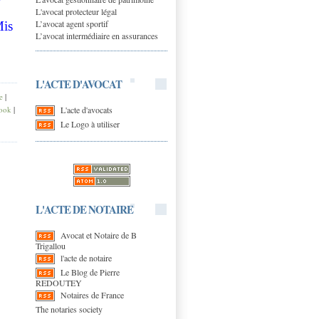
e
L'avocat protecteur légal
L’avocat agent sportif
is
L’avocat intermédiaire en assurances
L'ACTE D'AVOCAT
e
|
L'acte d'avocats
ook
|
Le Logo à utiliser
L'ACTE DE NOTAIRE
Avocat et Notaire de B
Trigallou
l'acte de notaire
Le Blog de Pierre
REDOUTEY
Notaires de France
The notaries society