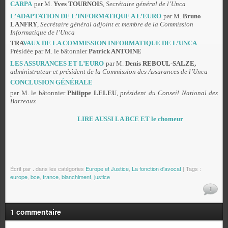
CARPA
par M.
Yves TOURNOIS
,
Secrétaire général de l’Unca
L’ADAPTATION DE L’INFORMATIQUE A L’EURO
par M.
Bruno
LANFRY
,
Secrétaire général adjoint et membre de la Commission
Informatique de l’Unca
TRA
VAUX DE LA COMMISSION INFORMATIQUE DE L’UNCA
Présidée par M. le bâtonnier
Patrick ANTOINE
LES ASSURANCES ET L’EURO
par M.
Denis REBOUL-SALZE,
administrateur et président de la Commission des Assurances de l’Unca
CONCLUSION GÉNÉRALE
par M. le bâtonnier
Philippe LELEU
,
président du Conseil National des
Barreaux
LIRE AUSSI LA BCE ET le chomeur
Écrit par
.
dans les catégories
Europe et Justice
,
La fonction d'avocat
| Tags :
europe
,
bce
,
france
,
blanchiment
,
justice
1
1 commentaire