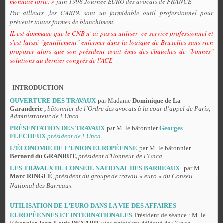
monnaie forte. »
juin 1998 Journée EURO des avocats de FRANCE
Par ailleurs ,les CARPA sont un formidable outil professionnel pour
prévenir toutes formes de blanchiment.
IL est dommage que le CNB n' ai pas su utiliser ce service professionnel et
s'est laissé "gentillement" enfermer dans la logique de Bruxelles sans rien
proposer alors que son président avait émis des ébauches de "bonnes"
solutions au dernier congrès de l'ACE
INTRODUCTION
OUVERTURE DES TRAVAUX
par Madame
Dominique de La
Garanderie ,
bâtonnier de l’Ordre des avocats à la cour d’appel de Paris,
Administrateur de l’Unca
PRÉSENTATION DES TRAVAUX
par M. le bâtonnier
Georges
FLECHEUX
président de l’Unca
L’ÉCONOMIE DE L’UNION EUROPÉENNE
par M. le bâtonnier
Bernard du GRANRUT,
président d’Honneur de l’Unca
LES TRAVAUX DU CONSEIL NATIONAL DES BARREAUX
par M.
Marc RINGLÉ
,
président du groupe de travail « euro » du Conseil
National des Barreaux
UTILISATION DE L’EURO DANS LA VIE DES AFFAIRES
EUROPÉENNES ET INTERNATIONALES
Président de séance : M. le
Bâtonnier
Jean-Louis DENARD
,
vice-président délégué de l’Unca