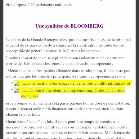
être proposé à 26 parlements nationaux
Une synthèse de BLOOMBERG
Le choix de la Grande Bretagne n’est pas une surprise, puisque le principal
objectif de ce pays consiste à empêcher la stabilisation de toute devise
susceptible de gêner l’emprise de la City sur les marchés.
Londres choisit donc de se replier dans son isolement et de continuer à
mettre des bâtons dans les roues de la construction européenne .
Même si celle ci s’est parfois effectuée dans le tohu bohu, il n’en reste pas
moins vrai que les objectifs principaux de l’union européenne, à savoir
La construction d’un espace dénué de tous conflits militarisés, et
La création d’une identité européenne auprès des générations
montantes
est en bonne voie, même si cela passe par une bonne dose de contestation,
essentiellement axée sur la financiarisation de cette construction, dont
chacun fera les frais.
Quant à nos " amis " anglais, il serait peut-être temps de prendre une
décision historique et définitive, à savoir participer véritablement à cette
construction européenne , ou s' en extraire définitivement . Mais à force de
vouloir le tout et son contraire, Londres pourrait bien choir en solitaire ,