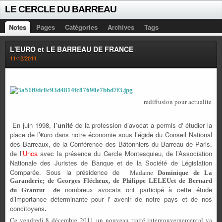
LE CERCLE DU BARREAU
Notes
Pages
Catégories
Archives
Tags
L'EURO et LE BARREAU DE FRANCE
11/12/2011
rediffusion pour actualite
En juin 1998,
l’unité
de la profession d’avocat a permis d' étudier la
place de l’€uro dans notre économie sous l’égide du Conseil National
des Barreaux, de la Conférence des Bâtonniers du Barreau de Paris,
de l’
Unca
avec la présence du Cercle Montesquieu, de l’Association
Nationale des Juristes de Banque et de la Société de Législation
Comparée. Sous la présidence de
Madame
Dominique de La
Garanderie; de Georges Flécheux, de Philippe LELEUet de Bernard
e nombreux avocats ont participé à cette étude
du Granrut d
d’importance déterminante pour l' avenir de notre pays et de nos
concitoyens
.
Ce vendredi 8 décembre 2011 un nouveau traité intergouvernemental va