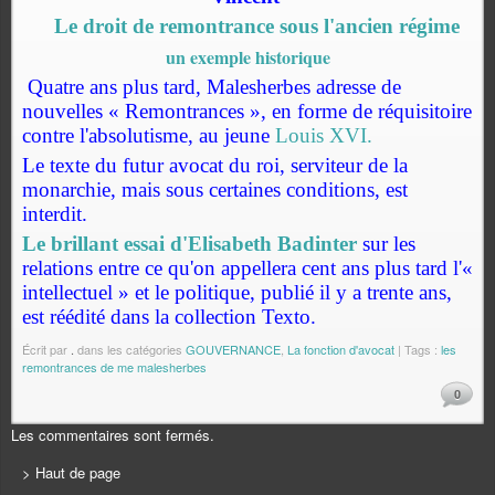
Le droit de remontrance sous l'ancien régime
un exemple historique
Quatre ans plus tard, Malesherbes adresse de
nouvelles « Remontrances », en forme de réquisitoire
contre l'absolutisme, au jeune
Louis XVI.
Le texte du futur avocat du roi, serviteur de la
monarchie, mais sous certaines conditions, est
interdit.
Le brillant essai d'Elisabeth Badinter
sur les
relations entre ce qu'on appellera cent ans plus tard l'«
intellectuel » et le politique, publié il y a trente ans,
est réédité dans la collection Texto.
Écrit par
.
dans les catégories
GOUVERNANCE
,
La fonction d'avocat
| Tags :
les
remontrances de me malesherbes
0
Les commentaires sont fermés.
> Haut de page