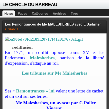
LE CERCLE DU BARREAU
Notes
Pages
Catégories
Archives
Tags
Les Remontrances de Me MALESHERBES avec E Badinter
31/05/2011
rediffusion
En 1771, un conflit oppose Louis XV et les
Parlements.
Malesherbes,
partisan de la liberté
d'expression, s'attaque au roi.
Les tribunes sur Me Malesherbes
Ses «
Remontrances » lui
valent une lettre de cachet
et un exil sur ses terres.
Me Malesherbes, un avocat par C Palley
Vincent