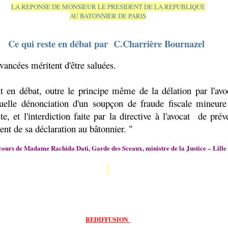
LA REPONSE DE MONSIEUR LE PRESIDENT DE LA REPUBLIQUE
AU BATONNIER DE PARIS
Ce qui reste en débat par
C.Charrière Bournazel
vancées méritent d'être saluées.
t en débat, outre le principe même de la délation par l'avo
tuelle dénonciation d'un soupçon de fraude fiscale mineur
ite, et l'interdiction faite par la directive à l'avocat
de prév
ient de sa déclaration au bâtonnier. "
cours de Madame Rachida Dati, Garde des Sceaux, ministre de la Justice – Lille
REDIFFUSION