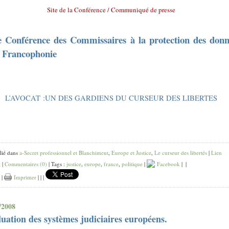
Site de la Conférence
/
Communiqué de presse
 Conférence des Commissaires à la protection des donn
a Francophonie
L’AVOCAT :UN DES GARDIENS DU CURSEUR DES LIBERTES
lié dans
a-Secret professionnel et Blanchiment
,
Europe et Justice
,
Le curseur des libertés
|
Lien
t
|
Commentaires (0)
| Tags :
justice
,
europe
,
france
,
politique
|
Facebook
|
|
|
Imprimer
|
|
|
/2008
uation des systèmes judiciaires européens.