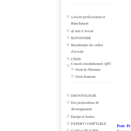
a-Secret professionnel et
Blanchiment
aL'acte d 'avocat
BATONNIER
Bicentenaire des ordres
d'avocats
CEDH
Conseil constitutionnel: QPC
Droit de l'Homme
Droit financier
DEONTOLOGIE
Des propositions de
développement
Europe et Justice
EXPERT COMPTABLE
Petit Pr
GAFI et TRACFIN