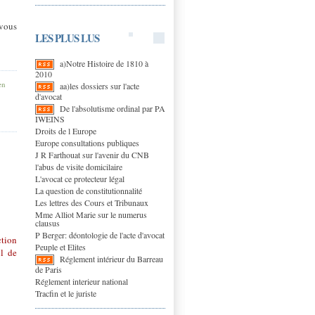
 vous
LES PLUS LUS
a)Notre Histoire de 1810 à
2010
en
aa)les dossiers sur l'acte
d'avocat
De l'absolutisme ordinal par PA
IWEINS
Droits de l Europe
Europe consultations publiques
J R Farthouat sur l'avenir du CNB
l'abus de visite domicilaire
L'avocat ce protecteur légal
La question de constitutionnalité
Les lettres des Cours et Tribunaux
Mme Alliot Marie sur le numerus
clausus
P Berger: déontologie de l'acte d'avocat
ction
Peuple et Elites
il de
Réglement intérieur du Barreau
de Paris
Réglement interieur national
Tracfin et le juriste