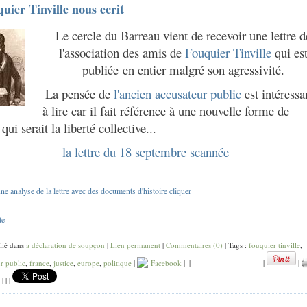
uier Tinville nous ecrit
Le cercle du Barreau vient de recevoir une lettre d
l'association des amis de
Fouquier Tinville
qui es
publiée en entier malgré son agressivité.
La pensée de
l'ancien accusateur public
est intéressa
à lire car il fait référence à une nouvelle forme de
 qui serait la liberté collective...
la lettre du 18 septembre scannée
une analyse de la lettre avec des documents d'histoire cliquer
te
lié dans
a déclaration de soupçon
|
Lien permanent
|
Commentaires (0)
| Tags :
fouquier tinville
,
r public
,
france
,
justice
,
europe
,
politique
|
Facebook
|
|
|
|
|
|
|