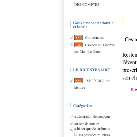
DES COMPTES
Gouvernance nationale
et locale
Gouvernance
"Ces a
L’avocat et la morale
par Maurice Garçon
Resten
l'éven
prescr
LE BICENTENAIRE
son cl
1810-2010 Notre
histoire
Dis
Catégories
a déclaration de soupçon
a)l'acte de notaire
a-historique des tribunes
les précédentes lettres