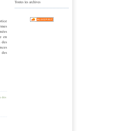
Toutes les archives
stice
èmes
nnées
ce en
s des
nces
t des
n des