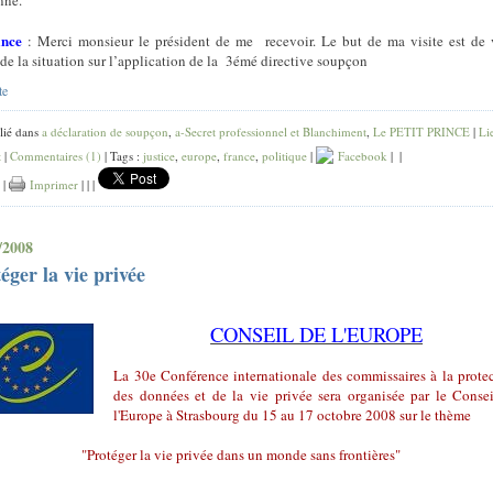
nne.
ince
:
Merci monsieur le président de me
recevoir. Le but de ma visite est de
de la situation sur l’application de la
3émé directive soupçon
te
lié dans
a déclaration de soupçon
,
a-Secret professionnel et Blanchiment
,
Le PETIT PRINCE
|
Li
t
|
Commentaires (1)
| Tags :
justice
,
europe
,
france
,
politique
|
Facebook
|
|
|
Imprimer
|
|
|
/2008
éger la vie privée
CONSEIL DE L'EUROPE
La 30e Conférence internationale des commissaires à la prote
des données et de la vie privée sera organisée par le Conse
l'Europe à Strasbourg du 15 au 17 octobre 2008 sur le thème
"Protéger la vie privée dans un monde sans frontières"