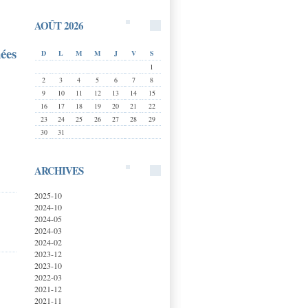
AOÛT 2026
ées
D
L
M
M
J
V
S
1
2
3
4
5
6
7
8
9
10
11
12
13
14
15
16
17
18
19
20
21
22
23
24
25
26
27
28
29
30
31
ARCHIVES
2025-10
2024-10
2024-05
2024-03
2024-02
2023-12
2023-10
2022-03
2021-12
2021-11