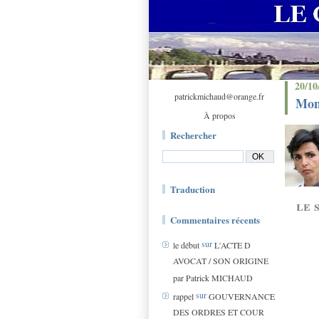
20/10
patrickmichaud@orange.fr
Mons
À propos
Rechercher
Traduction
le 
Commentaires récents
sur
le début
L'ACTE D
AVOCAT / SON ORIGINE
par Patrick MICHAUD
sur
rappel
GOUVERNANCE
DES ORDRES ET COUR