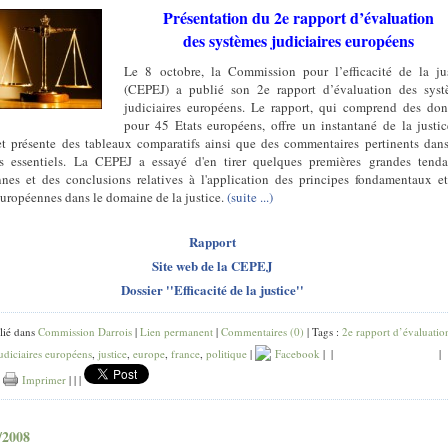
Présentation du 2e rapport d’évaluation
des systèmes judiciaires européens
Le 8 octobre, la Commission pour l’efficacité de la ju
(CEPEJ) a publié son 2e rapport d’évaluation des syst
judiciaires européens. Le rapport, qui comprend des do
pour 45 Etats européens, offre un instantané de la justi
t présente des tableaux comparatifs ainsi que des commentaires pertinents dan
s essentiels. La CEPEJ a essayé d'en tirer quelques premières grandes tenda
nes et des conclusions relatives à l'application des principes fondamentaux e
uropéennes dans le domaine de la justice.
(suite ...)
Rapport
Site web de la CEPEJ
Dossier ''Efficacité de la justice''
lié dans
Commission Darrois
|
Lien permanent
|
Commentaires (0)
| Tags :
2e rapport d’évaluatio
udiciaires européens
,
justice
,
europe
,
france
,
politique
|
Facebook
|
|
|
|
Imprimer
|
|
|
/2008