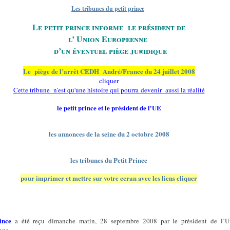
Les tribunes du petit prince
Le petit prince informe
le président de
l’ Union Europeenne
d’un éventuel piège juridique
Le
piège de l’arrêt CEDH
André/France du 24 juillet 2008
cliquer
Cette tribune n'est qu'une histoire qui pourra devenir aussi la réalité
le petit prince et le président de l'UE
les annonces de la seine du 2 octobre 2008
les tribunes du Petit Prince
pour imprimer et mettre sur votre ecran avec les liens cliquer
ince
a été reçu dimanche matin, 28 septembre 2008 par le président de l’U