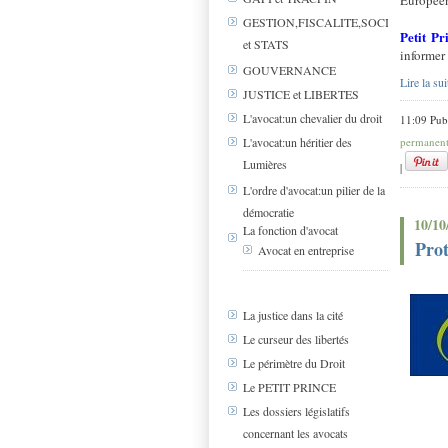
Europée
GESTION,FISCALITE,SOCIAL
Petit Pr
et STATS
informer 
GOUVERNANCE
Lire la sui
JUSTICE et LIBERTES
L'avocat:un chevalier du droit
11:09 Pub
permanen
L'avocat:un héritier des
Lumières
|
L'ordre d'avocat:un pilier de la
démocratie
10/10
La fonction d'avocat
Prot
Avocat en entreprise
La justice dans la cité
Le curseur des libertés
Le périmètre du Droit
Le PETIT PRINCE
Les dossiers législatifs
concernant les avocats