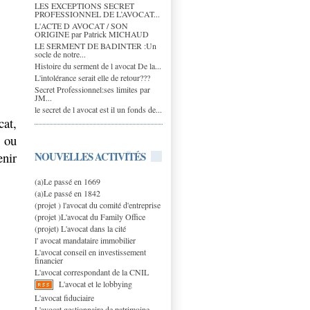
LES EXCEPTIONS SECRET
PROFESSIONNEL DE L’AVOCAT...
L'ACTE D AVOCAT / SON
ORIGINE par Patrick MICHAUD
LE SERMENT DE BADINTER :Un
socle de notre...
Histoire du serment de l avocat De la...
L'intolérance serait elle de retour???
Secret Professionnel:ses limites par
JM...
le secret de l avocat est il un fonds de...
cat,
e ou
NOUVELLES ACTIVITÉS
enir
(a)Le passé en 1669
(a)Le passé en 1842
(projet ) l'avocat du comité d'entreprise
(projet )L'avocat du Family Office
(projet) L'avocat dans la cité
l' avocat mandataire immobilier
L'avocat conseil en investissement
financier
L'avocat correspondant de la CNIL
L'avocat et le lobbying
L'avocat fiduciaire
L'avocat gestionnaire de patrimoine