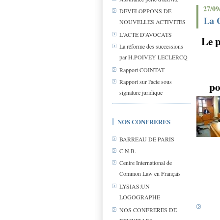
27/09
DEVELOPPONS DE
La C
NOUVELLES ACTIVITES
L'ACTE D'AVOCATS
Le p
La réforme des successions
par H.POIVEY LECLERCQ
Rapport COINTAT
Rapport sur l'acte sous
po
signature juridique
NOS CONFRERES
BARREAU DE PARIS
C.N.B.
Centre International de
Common Law en Français
LYSIAS:UN
LOGOGRAPHE
NOS CONFRERES DE