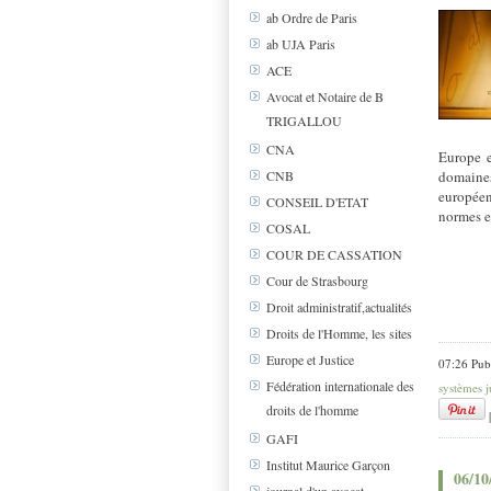
ab Ordre de Paris
ab UJA Paris
ACE
Avocat et Notaire de B
TRIGALLOU
CNA
Europe e
domaine
CNB
européen
CONSEIL D'ETAT
normes e
COSAL
COUR DE CASSATION
Cour de Strasbourg
Droit administratif,actualités
Droits de l'Homme, les sites
Europe et Justice
07:26 Pub
Fédération internationale des
systèmes j
droits de l'homme
GAFI
Institut Maurice Garçon
06/10