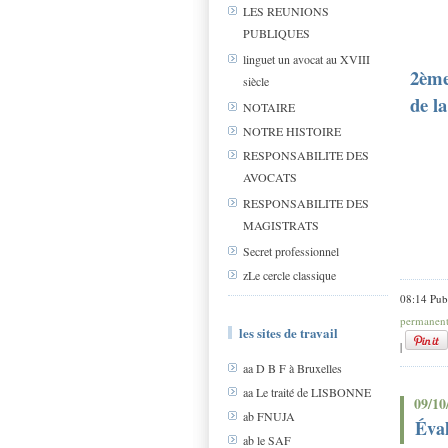
LES REUNIONS
PUBLIQUES
linguet un avocat au XVIII
2ème
siècle
de l
NOTAIRE
NOTRE HISTOIRE
RESPONSABILITE DES
AVOCATS
RESPONSABILITE DES
MAGISTRATS
Secret professionnel
zLe cercle classique
08:14 Pub
permanen
les sites de travail
|
aa D B F à Bruxelles
aa Le traité de LISBONNE
09/10
ab FNUJA
Éval
ab le SAF