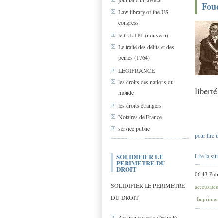
journal d'un avocat
Fouq
Law library of the US
congress
le G.L.I.N. (nouveau)
Le traité des délits et des
peines (1764)
LEGIFRANCE
les droits des nations du
liberté
monde
les droits étrangers
Notaires de France
service public
pour lire 
SOLIDIFIER LE
Lire la sui
PERIMETRE DU
DROIT
06:43 Pub
SOLIDIFIER LE PERIMETRE
acccusateu
DU DROIT
Imprimer
Assurance perte d'activité