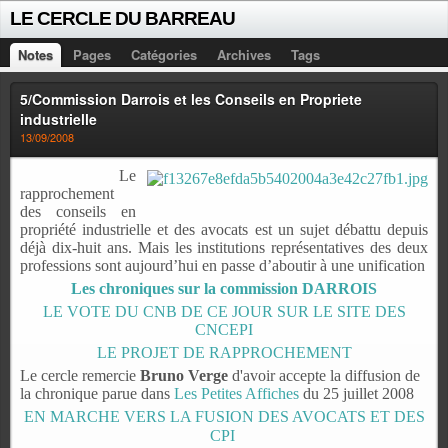
LE CERCLE DU BARREAU
Notes
Pages
Catégories
Archives
Tags
5/Commission Darrois et les Conseils en Propriete
industrielle
13/09/2008
Le
rapprochement
des conseils en
propriété industrielle et des avocats est un sujet débattu depuis
déjà dix-huit ans. Mais les institutions représentatives des deux
professions sont aujourd’hui en passe d’aboutir à une unification
Les chroniques sur la commission DARROIS
LE VOTE DU CNB DE CE JOUR SUR LE SITE DES
CNCEPI
LE PROJET DE RAPPROCHEMENT
Le cercle remercie
Bruno Verge
d'avoir accepte la diffusion de
la chronique parue dans
Les Petites Affiches
du 25 juillet 2008
EN MARCHE VERS LA FUSION DES AVOCATS ET DES
CPI