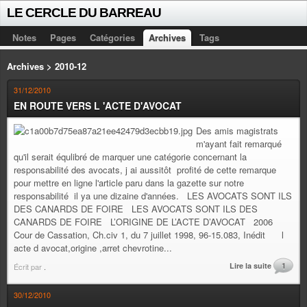
LE CERCLE DU BARREAU
Notes
Pages
Catégories
Archives
Tags
Archives > 2010-12
31/12/2010
EN ROUTE VERS L 'ACTE D'AVOCAT
Des amis magistrats
m'ayant fait remarqué
qu'il serait équlibré de marquer une catégorie concernant la
responsabilité des avocats, j ai aussitôt profité de cette remarque
pour mettre en ligne l'article paru dans la gazette sur notre
responsabilité il ya une dizaine d'années. LES AVOCATS SONT ILS
DES CANARDS DE FOIRE LES AVOCATS SONT ILS DES
CANARDS DE FOIRE L’ORIGINE DE L’ACTE D’AVOCAT 2006
Cour de Cassation, Ch.civ 1, du 7 juillet 1998, 96-15.083, Inédit l
acte d avocat,origine ,arret chevrotine...
Lire la suite
1
Écrit par
.
30/12/2010