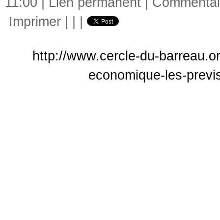
11:00 |
Lien permanent
|
Commentair
Imprimer
|
|
|
http://www.cercle-du-barreau.or
economique-les-previ