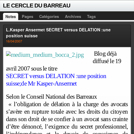
LE CERCLE DU BARREAU
Notes
Pages
Catégories
Archives
Tags
L.Kasper Ansermet SECRET versus DELATION :une
position suisse
16/04/2007
Blog déjà
diffusé le 19
avril 2007 sous le titre
SECRET versus DELATION :une position
suisse;de Mr Kasper-Ansermet
S
e
l
o
n
l
e
Co
n
s
e
i
l
N
a
t
i
o
n
a
l
d
e
s
B
a
r
r
e
a
u
x
«
l
’
o
b
li
g
a
t
i
o
n
d
e
d
é
l
a
t
i
o
n
à
l
a
c
ha
r
g
e
d
e
s
a
v
o
c
a
t
s
s
’
a
v
è
r
e
e
n
r
u
p
t
u
r
e
t
o
t
a
l
e
a
v
e
c
l
e
s
d
r
o
i
t
s
d
u
c
i
t
o
y
e
n
da
n
s
s
o
n
d
r
o
i
t
d
e
s
e
c
o
n
f
i
e
r
à
u
n
a
v
o
c
a
t
s
a
n
s
c
r
a
i
n
t
e
d
’
ê
t
r
e
d
é
n
o
n
c
é
,
l
’
e
x
i
g
e
n
c
e
d
u
s
e
c
r
e
t
p
r
o
f
e
ss
i
o
nn
e
l
,