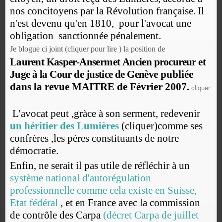
nos concitoyens par la Révolution française.
Il
n'est devenu qu'en 1810,
pour l'avocat une
obligation sanctionnée pénalement.
Je blogue ci joint (cliquer pour lire ) la position de
L
a
u
r
e
n
t
K
a
s
p
e
r
-
A
n
s
e
r
m
e
t
A
n
c
i
e
n
p
r
o
c
u
r
e
u
r
e
t
J
u
g
e
à
l
a
C
o
u
r
d
e
j
u
s
t
i
c
e
d
e
G
e
n
è
v
e publiée
dans la revue MAITRE de Février 2007.
cliquer
L'avocat peut ,gràce à son serment, redevenir
un héritier des Lumières
(cliquer)comme ses
confrères ,les pères constituants de notre
démocratie.
Enfin, ne serait il pas utile de réfléchir à un
système national d'autorégulation
professionnelle comme cela existe en Suisse,
Etat fédéral
, et en France avec la commission
de contrôle des Carpa
(décret Carpa de juillet