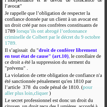
l
’
i
n
d
é
p
e
n
da
n
c
e
e
t
l
e
d
e
v
o
i
r
d
e
c
o
n
s
c
i
e
n
c
e
d
e
l
’
a
v
o
c
a
t"
Je rappelle que l’obligation de respecter la
confiance donnée par un client à un avocat est
un droit créé par nos confrères constituants de
1789
lorsqu’ils ont abrogé l’ordonnance
criminelle de Colbert par le décret du 9 octobre
1789.
Il s’agissait
du "
droit de conférer librement
en tout état de cause" (art.10)
,
le corollaire de
ce droit a été la suppression du serment du
"prévenu" .
La violation de cette obligation de confiance n'a
été sanctionnée pénalement qu'en 1810 par
l’article
378
du code pénal de 1810. (
pour
aller plus loin,cliquer
)
Le secret professionnel est donc un droit du
citoyen, un droit reçu des Lumières, accordé à