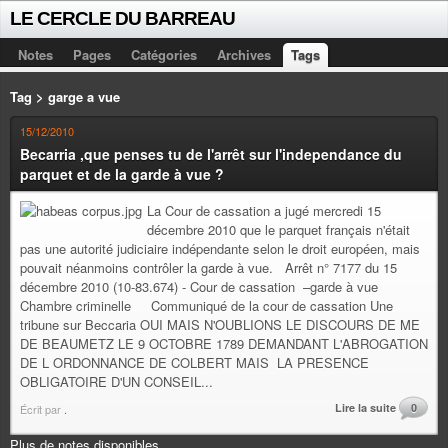
LE CERCLE DU BARREAU
Notes
Pages
Catégories
Archives
Tags
Tag > garge a vue
15/12/2010
Becarria ,que penses tu de l'arrêt sur l'independance du
parquet et de la garde à vue ?
La Cour de cassation a jugé mercredi 15
décembre 2010 que le parquet français n'était
pas une autorité judiciaire indépendante selon le droit européen, mais
pouvait néanmoins contrôler la garde à vue. Arrêt n° 7177 du 15
décembre 2010 (10-83.674) - Cour de cassation –garde à vue
Chambre criminelle Communiqué de la cour de cassation Une
tribune sur Beccaria OUI MAIS N'OUBLIONS LE DISCOURS DE ME
DE BEAUMETZ LE 9 OCTOBRE 1789 DEMANDANT L'ABROGATION
DE L ORDONNANCE DE COLBERT MAIS LA PRESENCE
OBLIGATOIRE D'UN CONSEIL...
Lire la suite
0
Écrit par
.
Plus de notes disponibles.