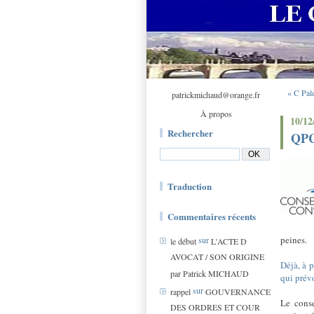
« C Pal
patrickmichaud@orange.fr
À propos
10/12
Rechercher
QPC 
Traduction
Commentaires récents
peines.
sur
le début
L'ACTE D
AVOCAT / SON ORIGINE
Déjà, à p
par Patrick MICHAUD
qui prév
sur
rappel
GOUVERNANCE
Le conse
DES ORDRES ET COUR