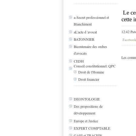
Le cer
a-Secret professionnel et
cette 
Blanchiment
12:42 Pub
aL'acte d 'avocat
BATONNIER
Faceboo
Bicentenaire des ordres
d'avocats
Les comme
CEDH
Conseil constitutionnel: QPC
Droit de l'Homme
Droit financier
DEONTOLOGIE
Des propositions de
développement
Europe et Justice
EXPERT COMPTABLE
GAFI et TRACFIN