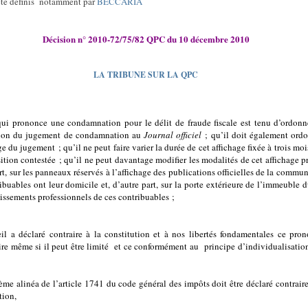
été définis notamment par
BECCARIA
Décision n° 2010-72/75/82 QPC du 10 décembre 2010
LA TRIBUNE SUR LA QPC
qui prononce une condamnation pour le délit de fraude fiscale est tenu d’ordonn
tion du jugement de condamnation au
Journal officiel
; qu’il doit également ord
ge du jugement ; qu’il ne peut faire varier la durée de cet affichage fixée à trois moi
sition contestée ; qu’il ne peut davantage modifier les modalités de cet affichage p
rt, sur les panneaux réservés à l’affichage des publications officielles de la commu
ribuables ont leur domicile et, d’autre part, sur la porte extérieure de l’immeuble 
lissements professionnels de ces contribuables ;
il a déclaré contraire à la constitution et à nos libertés fondamentales ce pro
ire même si il peut être limité
et ce conformément au
principe d’individualisatio
ième alinéa de l’article 1741 du code général des impôts doit être déclaré contraire
tion,