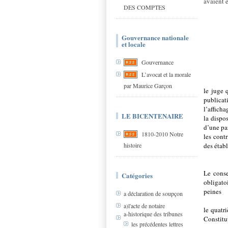
avaient 
DES COMPTES
Gouvernance nationale
et locale
Gouvernance
L’avocat et la morale
par Maurice Garçon
le juge 
publica
l’afficha
LE BICENTENAIRE
la dispo
d’une pa
1810-2010 Notre
les cont
histoire
des étab
Le conse
Catégories
obligato
peines
a déclaration de soupçon
a)l'acte de notaire
le quatr
a-historique des tribunes
Constitu
les précédentes lettres