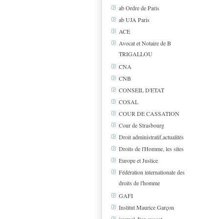
ab Ordre de Paris
ab UJA Paris
ACE
Avocat et Notaire de B
TRIGALLOU
CNA
CNB
CONSEIL D'ETAT
COSAL
COUR DE CASSATION
Cour de Strasbourg
Droit administratif,actualités
Droits de l'Homme, les sites
Europe et Justice
Fédération internationale des
droits de l'homme
GAFI
Institut Maurice Garçon