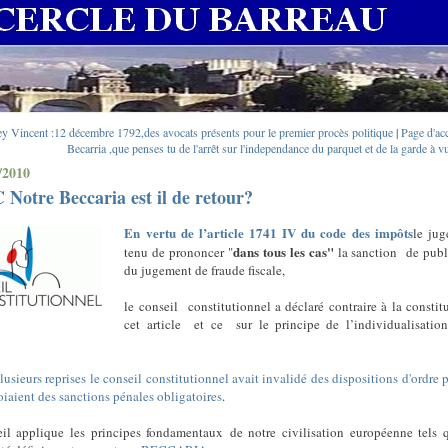
ey Vincent :12 décembre 1792,des avocats présents pour le premier procès politique
|
Page d'ac
Becarria ,que penses tu de l'arrêt sur l'independance du parquet et de la garde à v
/2010
Notre Beccaria est il de retour?
En vertu de l’article 1741 IV du code des impôts
le jug
dans tous les cas"
tenu de prononcer "
la sanction
de publ
du jugement de fraude fiscale,
le conseil constitutionnel a déclaré contraire à la constit
cet article
et ce sur le principe de l’individualisatio
lusieurs reprises le conseil constitutionnel avait invalidé des dispositions d'ordre 
oiaient des sanctions pénales obligatoires
.
il applique les principes fondamentaux de notre civilisation européenne tels q