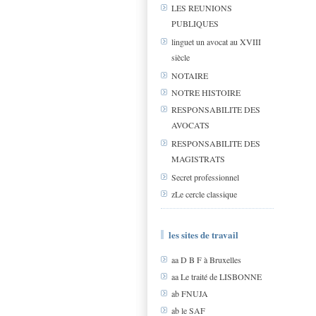
LES REUNIONS
PUBLIQUES
linguet un avocat au XVIII
siècle
NOTAIRE
NOTRE HISTOIRE
RESPONSABILITE DES
AVOCATS
RESPONSABILITE DES
MAGISTRATS
Secret professionnel
zLe cercle classique
les sites de travail
aa D B F à Bruxelles
aa Le traité de LISBONNE
ab FNUJA
ab le SAF