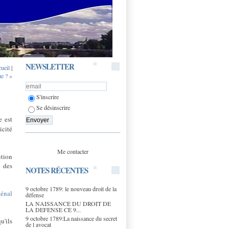
NEWSLETTER
cueil
|
ue ? »
S'inscrire
Se désinscrire
e est
icité
Me contacter
ution
n des
NOTES RÉCENTES
9 octobre 1789: le nouveau droit de la
pénal
défense
LA NAISSANCE DU DROIT DE
LA DEFENSE CE 9...
9 octobre 1789:La naissance du secret
u'ils
de l avocat