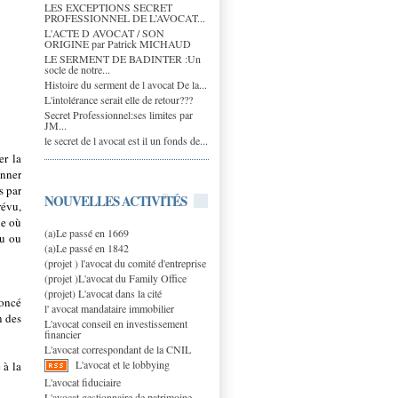
LES EXCEPTIONS SECRET
PROFESSIONNEL DE L’AVOCAT...
L'ACTE D AVOCAT / SON
ORIGINE par Patrick MICHAUD
LE SERMENT DE BADINTER :Un
socle de notre...
Histoire du serment de l avocat De la...
L'intolérance serait elle de retour???
Secret Professionnel:ses limites par
JM...
le secret de l avocat est il un fonds de...
er la
onner
s par
NOUVELLES ACTIVITÉS
révu,
ne où
(a)Le passé en 1669
du ou
(a)Le passé en 1842
(projet ) l'avocat du comité d'entreprise
(projet )L'avocat du Family Office
(projet) L'avocat dans la cité
noncé
l' avocat mandataire immobilier
n des
L'avocat conseil en investissement
financier
L'avocat correspondant de la CNIL
L'avocat et le lobbying
 à la
L'avocat fiduciaire
L'avocat gestionnaire de patrimoine