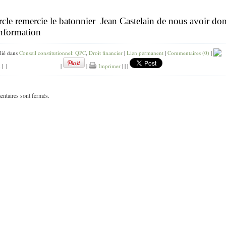
cle remercie le batonnier Jean Castelain de nous avoir do
information
lié dans
Conseil constitutionnel: QPC
,
Droit financier
|
Lien permanent
|
Commentaires (0)
|
k
|
|
|
|
Imprimer
|
|
|
ntaires sont fermés.