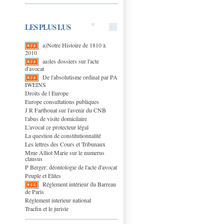
LES PLUS LUS
a)Notre Histoire de 1810 à
2010
aa)les dossiers sur l'acte
d'avocat
De l'absolutisme ordinal par PA
IWEINS
Droits de l Europe
Europe consultations publiques
J R Farthouat sur l'avenir du CNB
l'abus de visite domicilaire
L'avocat ce protecteur légal
La question de constitutionnalité
Les lettres des Cours et Tribunaux
Mme Alliot Marie sur le numerus
clausus
P Berger: déontologie de l'acte d'avocat
Peuple et Elites
Réglement intérieur du Barreau
de Paris
Réglement interieur national
Tracfin et le juriste