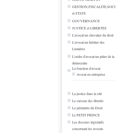
GESTION,FISCALITE,SOCIAL
et STATS
GOUVERNANCE
JUSTICE et LIBERTES
L'avocat:un chevalier du droit
L'avocat:un héritier des
Lumières
L'ordre d'avocat:un pilier de la
démocratie
La fonction d'avocat
Avocat en entreprise
La justice dans la cité
Le curseur des libertés
Le périmètre du Droit
Le PETIT PRINCE
Les dossiers législatifs
concernant les avocats