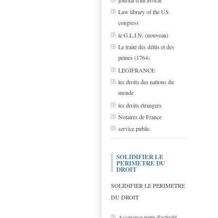
journal d'un avocat
Law library of the US
congress
le G.L.I.N. (nouveau)
Le traité des délits et des
peines (1764)
LEGIFRANCE
les droits des nations du
monde
les droits étrangers
Notaires de France
service public
SOLIDIFIER LE
PERIMETRE DU
DROIT
SOLIDIFIER LE PERIMETRE
DU DROIT
Assurance perte d'activité