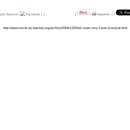
acte d'avocat
|
Facebook
|
|
|
|
Imprimer
|
|
|
http://www.cercle-du-barreau.org/archive/2006/12/04/en-route-vers-l-acte-d-avocat.html