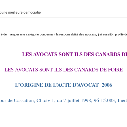
une meilleure démocratie
ré de marquer une catégorie concernant la responsabilité des avocats, j ai aussitôt profité de
LES AVOCATS SONT ILS DES CANARDS D
LES AVOCATS SONT ILS DES CANARDS DE FOIRE
L’ORIGINE DE L’ACTE D’AVOCAT
2006
ur de Cassation, Ch.civ 1, du 7 juillet 1998, 96-15.083, Inéd
vocat canard de foire