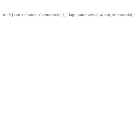
04:05 |
Lien permanent
|
Commentaires (1)
| Tags :
acte d avocat
,
avocat
,
responsabilité
,