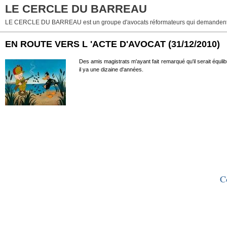
LE CERCLE DU BARREAU
LE CERCLE DU BARREAU est un groupe d'avocats réformateurs qui demandent 
EN ROUTE VERS L 'ACTE D'AVOCAT
(31/12/2010)
Des amis magistrats m'ayant fait remarqué qu'il serait équlib
il ya une dizaine d'années.
Co
l acte d avocat,origine ,arret chevrotine gazette du palais ,responsabilite de l acte d avocat ,a