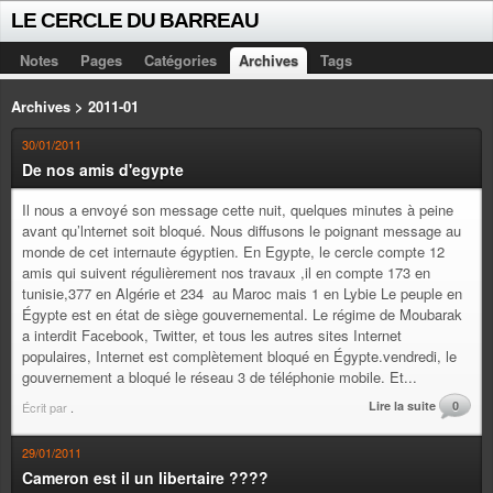
LE CERCLE DU BARREAU
Notes
Pages
Catégories
Archives
Tags
Archives > 2011-01
30/01/2011
De nos amis d'egypte
Il nous a envoyé son message cette nuit, quelques minutes à peine
avant qu’lnternet soit bloqué. Nous diffusons le poignant message au
monde de cet internaute égyptien. En Egypte, le cercle compte 12
amis qui suivent régulièrement nos travaux ,il en compte 173 en
tunisie,377 en Algérie et 234 au Maroc mais 1 en Lybie Le peuple en
Égypte est en état de siège gouvernemental. Le régime de Moubarak
a interdit Facebook, Twitter, et tous les autres sites Internet
populaires, Internet est complètement bloqué en Égypte.vendredi, le
gouvernement a bloqué le réseau 3 de téléphonie mobile. Et...
Lire la suite
0
Écrit par
.
29/01/2011
Cameron est il un libertaire ????