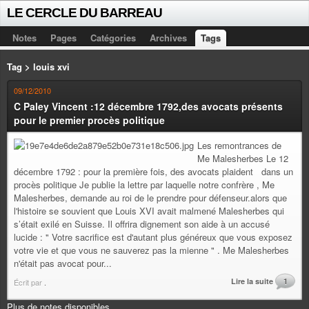
LE CERCLE DU BARREAU
Notes
Pages
Catégories
Archives
Tags
Tag > louis xvi
09/12/2010
C Paley Vincent :12 décembre 1792,des avocats présents
pour le premier procès politique
Les remontrances de
Me Malesherbes Le 12
décembre 1792 : pour la première fois, des avocats plaident dans un
procès politique Je publie la lettre par laquelle notre confrère , Me
Malesherbes, demande au roi de le prendre pour défenseur.alors que
l'histoire se souvient que Louis XVI avait malmené Malesherbes qui
s’était exilé en Suisse. Il offrira dignement son aide à un accusé
lucide : " Votre sacrifice est d'autant plus généreux que vous exposez
votre vie et que vous ne sauverez pas la mienne " . Me Malesherbes
n'était pas avocat pour...
Lire la suite
1
Écrit par
.
Plus de notes disponibles.