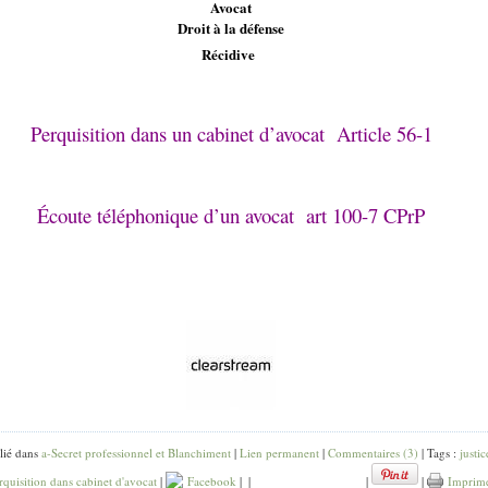
Avocat
Droit à la défense
Récidive
Perquisition dans un cabinet d’avocat
Article 56-1
Écoute téléphonique d’un avocat
art 100-7 CPrP
lié dans
a-Secret professionnel et Blanchiment
|
Lien permanent
|
Commentaires (3)
| Tags :
justic
rquisition dans cabinet d'avocat
|
Facebook
|
|
|
|
Imprim