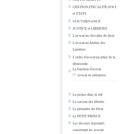
GESTION,FISCALITE,SOCIAL
et STATS
GOUVERNANCE
JUSTICE et LIBERTES
L'avocat:un chevalier du droit
L'avocat:un héritier des
Lumières
L'ordre d'avocat:un pilier de la
démocratie
La fonction d'avocat
Avocat en entreprise
La justice dans la cité
Le curseur des libertés
Le périmètre du Droit
Le PETIT PRINCE
Les dossiers législatifs
concernant les avocats