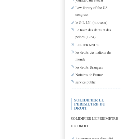
journal d'un avocat
Law library of the US
congress
le G.L.I.N. (nouveau)
Le traité des délits et des
peines (1764)
LEGIFRANCE
les droits des nations du
monde
les droits étrangers
Notaires de France
service public
SOLIDIFIER LE
PERIMETRE DU
DROIT
SOLIDIFIER LE PERIMETRE
DU DROIT
Assurance perte d'activité