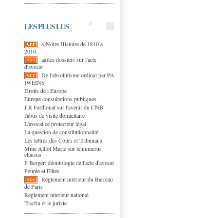
LES PLUS LUS
a)Notre Histoire de 1810 à
2010
aa)les dossiers sur l'acte
d'avocat
De l'absolutisme ordinal par PA
IWEINS
Droits de l Europe
Europe consultations publiques
J R Farthouat sur l'avenir du CNB
l'abus de visite domicilaire
L'avocat ce protecteur légal
La question de constitutionnalité
Les lettres des Cours et Tribunaux
Mme Alliot Marie sur le numerus
clausus
P Berger: déontologie de l'acte d'avocat
Peuple et Elites
Réglement intérieur du Barreau
de Paris
Réglement interieur national
Tracfin et le juriste