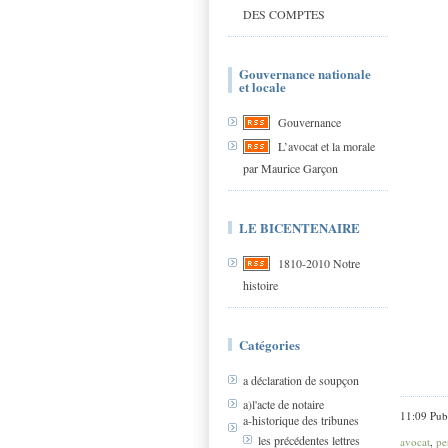
DES COMPTES
Gouvernance nationale
et locale
Gouvernance
L’avocat et la morale
par Maurice Garçon
LE BICENTENAIRE
1810-2010 Notre
histoire
Catégories
a déclaration de soupçon
a)l'acte de notaire
11:09 Pub
a-historique des tribunes
les précédentes lettres
avocat
,
pe