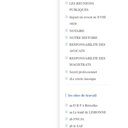
LES REUNIONS
PUBLIQUES
linguet un avocat au XVIII
siècle
NOTAIRE
NOTRE HISTOIRE
RESPONSABILITE DES
AVOCATS
RESPONSABILITE DES
MAGISTRATS
Secret professionnel
zLe cercle classique
les sites de travail
aa D B F à Bruxelles
aa Le traité de LISBONNE
ab FNUJA
ab le SAF