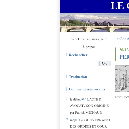
« Consei
patrickmichaud@orange.fr
À propos
30/12
Rechercher
PE
Traduction
Commentaires récents
Nous metto
sur
le début
L'ACTE D
AVOCAT / SON ORIGINE
par Patrick MICHAUD
sur
rappel
GOUVERNANCE
DES ORDRES ET COUR