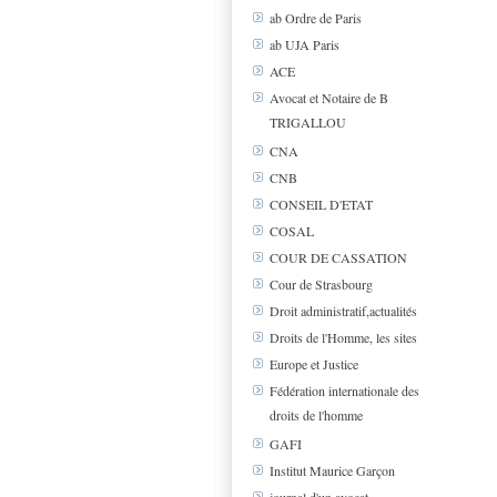
ab Ordre de Paris
ab UJA Paris
ACE
Avocat et Notaire de B
TRIGALLOU
CNA
CNB
CONSEIL D'ETAT
COSAL
COUR DE CASSATION
Cour de Strasbourg
Droit administratif,actualités
Droits de l'Homme, les sites
Europe et Justice
Fédération internationale des
droits de l'homme
GAFI
Institut Maurice Garçon