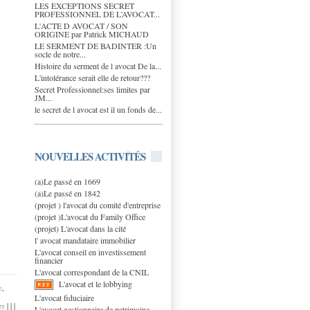
LES EXCEPTIONS SECRET
PROFESSIONNEL DE L’AVOCAT...
L'ACTE D AVOCAT / SON
ORIGINE par Patrick MICHAUD
LE SERMENT DE BADINTER :Un
socle de notre...
Histoire du serment de l avocat De la...
L'intolérance serait elle de retour???
Secret Professionnel:ses limites par
JM...
le secret de l avocat est il un fonds de...
NOUVELLES ACTIVITÉS
(a)Le passé en 1669
(a)Le passé en 1842
(projet ) l'avocat du comité d'entreprise
(projet )L'avocat du Family Office
(projet) L'avocat dans la cité
l' avocat mandataire immobilier
L'avocat conseil en investissement
financier
L'avocat correspondant de la CNIL
L'avocat et le lobbying
e
,
L'avocat fiduciaire
er
|
|
|
L'avocat gestionnaire de patrimoine