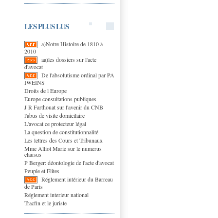
LES PLUS LUS
a)Notre Histoire de 1810 à
2010
aa)les dossiers sur l'acte
d'avocat
De l'absolutisme ordinal par PA
IWEINS
Droits de l Europe
Europe consultations publiques
J R Farthouat sur l'avenir du CNB
l'abus de visite domicilaire
L'avocat ce protecteur légal
La question de constitutionnalité
Les lettres des Cours et Tribunaux
Mme Alliot Marie sur le numerus
clausus
P Berger: déontologie de l'acte d'avocat
Peuple et Elites
Réglement intérieur du Barreau
de Paris
Réglement interieur national
Tracfin et le juriste