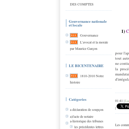
DES COMPTES
Gouvernance nationale
et locale
1)
C
Gouvernance
L’avocat et la morale
par Maurice Garçon
pour l'a
tout autr
ne conti
LE BICENTENAIRE
la proc
mandatai
1810-2010 Notre
d'irrégul
histoire
Catégories
01:41 |
Li
|
a déclaration de soupçon
a)l'acte de notaire
a-historique des tribunes
Les comme
les précédentes lettres