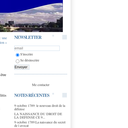
NEWSLETTER
 : une
ion »
S'inscrire
Se désinscrire
 être
Me contacter
NOTES RÉCENTES
litis
9 octobre 1789: le nouveau droit de la
t
défense
LA NAISSANCE DU DROIT DE
LA DEFENSE CE 9...
9 octobre 1789:La naissance du secret
de l avocat