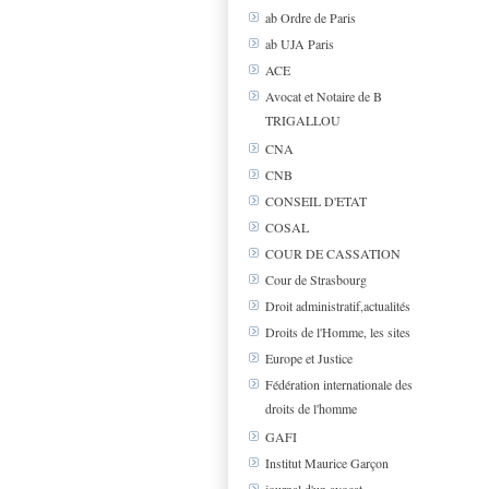
ab Ordre de Paris
ab UJA Paris
ACE
Avocat et Notaire de B
TRIGALLOU
CNA
CNB
CONSEIL D'ETAT
COSAL
COUR DE CASSATION
Cour de Strasbourg
Droit administratif,actualités
Droits de l'Homme, les sites
Europe et Justice
Fédération internationale des
droits de l'homme
GAFI
Institut Maurice Garçon