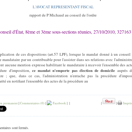
L'AVOCAT REPRESENTANT FISCAL
rapport de P Michaud au conseil de l'ordre
onseil d'État, 8ème et 3ème sous-sections réunies, 27/10/2010, 327163
pplication de ces dispositions (art.57 LPF), lorsque le mandat donné à un conseil
e mandataire par un contribuable pour l'assister dans ses relations avec l'administr
ent aucune mention expresse habilitant le mandataire à recevoir l'ensemble des act
ce mandat n'emporte pas élection de domicile
édure d'imposition,
auprès d
re ; que, dans ce cas, l'administration n'entache pas la procédure d'impos
arité en notifiant l'ensemble des actes de la procédure au
en permanent
|
Commentaires (0)
|
Facebook
|
|
|
|
Impri
ntaires sont fermés.