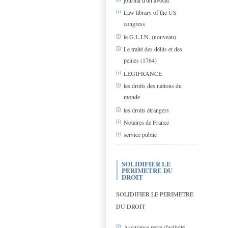
journal d'un avocat
Law library of the US
congress
le G.L.I.N. (nouveau)
Le traité des délits et des
peines (1764)
LEGIFRANCE
les droits des nations du
monde
les droits étrangers
Notaires de France
service public
SOLIDIFIER LE
PERIMETRE DU
DROIT
SOLIDIFIER LE PERIMETRE
DU DROIT
Assurance perte d'activité