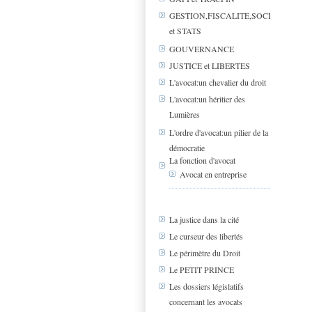
GESTION,FISCALITE,SOCIAL
et STATS
GOUVERNANCE
JUSTICE et LIBERTES
L'avocat:un chevalier du droit
L'avocat:un héritier des
Lumières
L'ordre d'avocat:un pilier de la
démocratie
La fonction d'avocat
Avocat en entreprise
La justice dans la cité
Le curseur des libertés
Le périmètre du Droit
Le PETIT PRINCE
Les dossiers législatifs
concernant les avocats