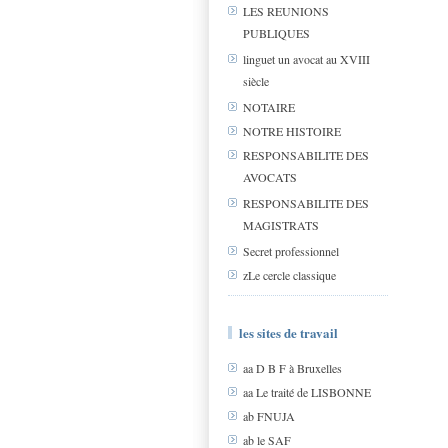
LES REUNIONS
PUBLIQUES
linguet un avocat au XVIII
siècle
NOTAIRE
NOTRE HISTOIRE
RESPONSABILITE DES
AVOCATS
RESPONSABILITE DES
MAGISTRATS
Secret professionnel
zLe cercle classique
les sites de travail
aa D B F à Bruxelles
aa Le traité de LISBONNE
ab FNUJA
ab le SAF