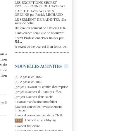
LES EXCEPTIONS SECRET
PROFESSIONNEL DE L’AVOCAT...
L'ACTE D AVOCAT / SON
ORIGINE par Patrick MICHAUD
LE SERMENT DE BADINTER :Un
socle de notre...
Histoire du serment de l avocat De la...
L'intolérance serait elle de retour???
Secret Professionnel:ses limites par
JM...
le secret de l avocat est il un fonds de...
 ou à
ation
es de
NOUVELLES ACTIVITÉS
e ce
ition
(a)Le passé en 1669
(a)Le passé en 1842
(projet ) l'avocat du comité d'entreprise
(projet )L'avocat du Family Office
(projet) L'avocat dans la cité
l' avocat mandataire immobilier
mer
|
|
L'avocat conseil en investissement
financier
L'avocat correspondant de la CNIL
L'avocat et le lobbying
L'avocat fiduciaire
L'avocat gestionnaire de patrimoine