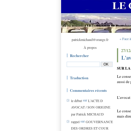
« Face 
patrickmichaud@orange.fr
À propos
27/12
Rechercher
L'av
SUR LA
Le consei
Traduction
aussi de 
Commentaires récents
L’avocat 
sur
le début
L'ACTE D
AVOCAT / SON ORIGINE
Le consei
par Patrick MICHAUD
mais dire
sur
rappel
GOUVERNANCE
DES ORDRES ET COUR