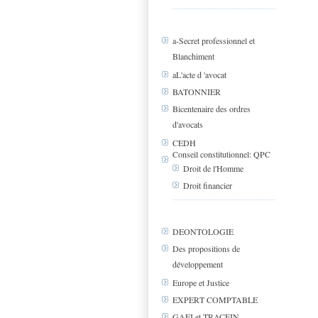
a-Secret professionnel et
Blanchiment
aL'acte d 'avocat
BATONNIER
Bicentenaire des ordres
d'avocats
CEDH
Conseil constitutionnel: QPC
Droit de l'Homme
Droit financier
DEONTOLOGIE
Des propositions de
développement
Europe et Justice
EXPERT COMPTABLE
GAFI et TRACFIN