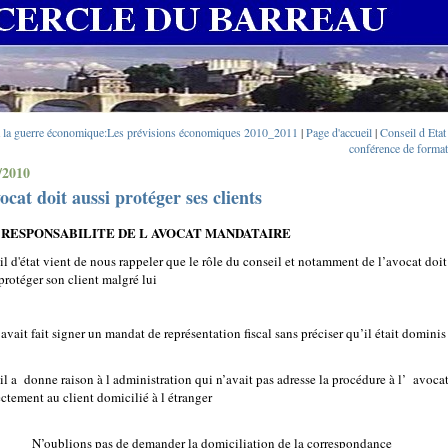
à la guerre économique:Les prévisions économiques 2010_2011
|
Page d'accueil
|
Conseil d Etat
conférence de format
/2010
ocat doit aussi protéger ses clients
 RESPONSABILITE DE L AVOCAT MANDATAIRE
l d'état vient de nous rappeler que le rôle du conseil et notamment de l’avocat doit
protéger son client malgré lui
avait fait signer un mandat de représentation fiscal sans préciser qu’il était dominis 
l a donne raison à l administration qui n’avait pas adresse la procédure à l’
avoca
ctement au client domicilié à l étranger
N’oublions pas de demander la domiciliation de la correspondance