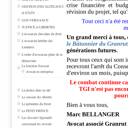
crise financière et bud
GESTION,FISCALITE,SOCIAL
révision du projet, tel qu'
et STATS
GOUVERNANCE
Tout ceci n'a été r
m
JUSTICE et LIBERTES
L'avocat:un chevalier du droit
Un grand merci à tous,
L'avocat:un héritier des
le Bâtonnier du Granrut
Lumières
générations futures.
L'ordre d'avocat:un pilier de la
Pour tous ceux qui sont i
démocratie
recevront l'arrêt du Conse
La fonction d'avocat
Avocat en entreprise
d'environ un mois, puisqu
Le combat continue car
TGI n'est pas encore
La justice dans la cité
pourr
Le curseur des libertés
Le périmètre du Droit
Bien à vous tous,
Le PETIT PRINCE
Marc BELLANGER
Les dossiers législatifs
Avocat associé
Granrut 
concernant les avocats