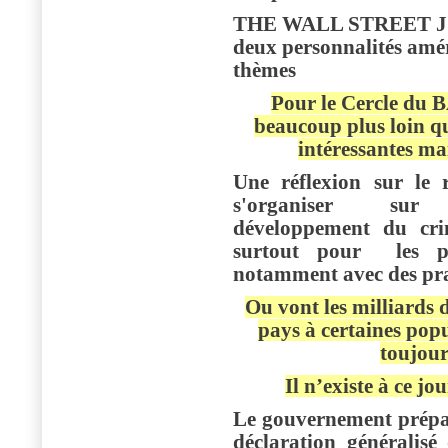
THE WALL STREET J
deux personnalités amér
thèmes
Pour le Cercle du 
beaucoup plus loin qu
intéressantes mai
Une réflexion sur le 
s'organiser sur l
développement du cri
surtout pour les po
notamment avec des pra
Ou vont les milliards 
pays à certaines popu
toujour
Il n’existe à ce jo
Le gouvernement prépar
déclaration généralis