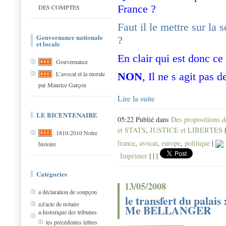
France ?
DES COMPTES
Faut il le mettre sur la 
Gouvernance nationale
?
et locale
En clair qui est donc c
Gouvernance
L’avocat et la morale
NON
, Il ne s agit pas 
par Maurice Garçon
Lire la suite
LE BICENTENAIRE
05:22 Publié dans
Des propositions 
et STATS
,
JUSTICE et LIBERTES
1810-2010 Notre
france
,
avocat
,
europe
,
politique
|
histoire
Imprimer
|
|
|
Catégories
13/05/2008
a déclaration de soupçon
le transfert du palais
a)l'acte de notaire
Me BELLANGER
a-historique des tribunes
les précédentes lettres