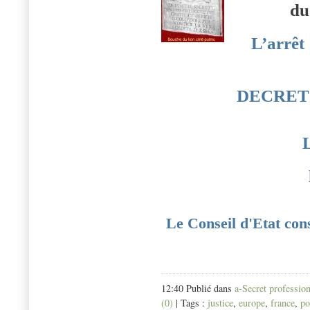
du
L’arrêt
DECRET 
Le Conseil d'Etat cons
12:40 Publié dans
a-Secret professio
(0)
| Tags :
justice
,
europe
,
france
,
po