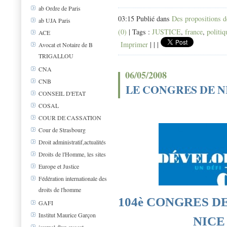
ab Ordre de Paris
03:15 Publié dans
Des propositions 
ab UJA Paris
(0)
| Tags :
JUSTICE
,
france
,
politiq
ACE
Imprimer
|
|
|
Avocat et Notaire de B
TRIGALLOU
CNA
06/05/2008
CNB
LE CONGRES DE N
CONSEIL D'ETAT
COSAL
COUR DE CASSATION
Cour de Strasbourg
Droit administratif,actualités
Droits de l'Homme, les sites
Europe et Justice
Fédération internationale des
droits de l'homme
104è CONGRES D
GAFI
Institut Maurice Garçon
NICE 