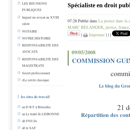
LES REUNIONS
Spécialiste en droit pu
PUBLIQUES
linguet un avocat au XVIII
07:28 Publié dans
La justice dans la c
siècle
MARC BELANGER
,
justice
,
france
NOTAIRE
|
Imprimer
|
|
|
NOTRE HISTOIRE
RESPONSABILITE DES
09/05/2008
AVOCATS
COMMISSION GU
RESPONSABILITE DES
MAGISTRATS
commi
Secret professionnel
zLe cercle classique
Le blog du Gr
les sites de travail
21 
aa D B F à Bruxelles
Répartition des cont
aa Le traité de LISBONNE
ab FNUJA
ab le SAF