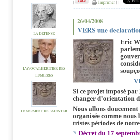
|
|
Imprimer
|
|
|
26/04/2008
VERS une declaration
LA DEFENSE
Eric W
parlem
gouver
consid
L'AVOCAT:HERITIER DES
soupço
LUMIERES
V
Si ce projet imposé par 
changer d’orientation 
Nous allons doucement g
LE SERMENT DE BADINTER
organisée comme nous l
tristes périodes de notre
Décret du 17 septembr