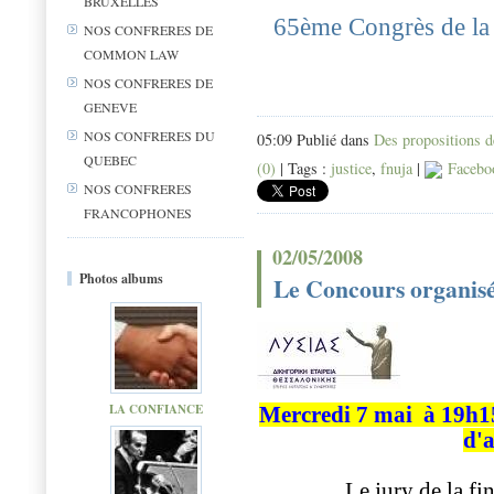
BRUXELLES
65ème Congrès de la
NOS CONFRERES DE
COMMON LAW
NOS CONFRERES DE
GENEVE
NOS CONFRERES DU
05:09 Publié dans
Des propositions 
QUEBEC
(0)
| Tags :
justice
,
fnuja
|
Facebo
NOS CONFRERES
FRANCOPHONES
02/05/2008
Photos albums
Le Concours organisé
LA CONFIANCE
Mercredi 7 mai
à 19h1
d'a
Le jury de la fi