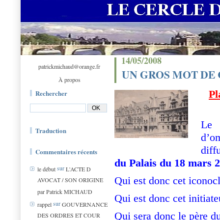
14/05/2008
patrickmichaud@orange.fr
UN GROS MOT DE
À propos
Pl
Rechercher
Le 
Traduction
d’o
dif
Commentaires récents
du Palais du 18 mars 
sur
le début
L'ACTE D
Qui est donc cet iconocl
AVOCAT / SON ORIGINE
par Patrick MICHAUD
Qui est donc cet initiat
sur
rappel
GOUVERNANCE
Qui sera donc le père d
DES ORDRES ET COUR