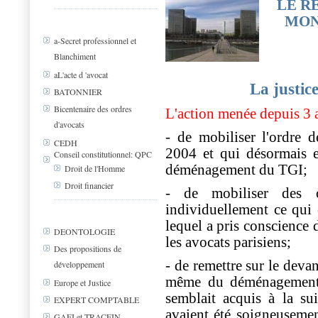
LE R
MON
a-Secret professionnel et
Blanchiment
aL'acte d 'avocat
La justice
BATONNIER
Bicentenaire des ordres
L'action menée depuis 3 
d'avocats
- de mobiliser l'ordre 
CEDH
2004 et qui désormais e
Conseil constitutionnel: QPC
déménagement du TGI;
Droit de l'Homme
Droit financier
- de mobiliser des ce
individuellement ce qui 
lequel a pris conscience d
DEONTOLOGIE
les avocats parisiens;
Des propositions de
- de remettre sur le devan
développement
même du déménagement 
Europe et Justice
semblait acquis à la su
EXPERT COMPTABLE
avaient été soigneusemen
GAFI et TRACFIN