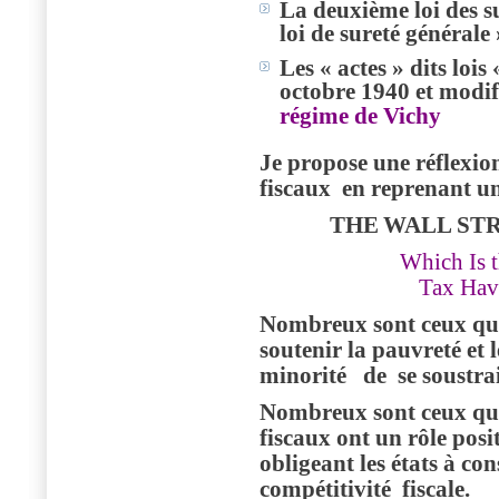
La deuxième loi des su
loi de sureté générale 
Les « actes » dits loi
octobre 1940 et modifi
régime de Vichy
Je propose une réflexion
fiscaux
en reprenant u
THE
WALL STR
Which Is 
Tax Hav
Nombreux sont ceux qui 
soutenir la pauvreté et 
minorité
de
se soustra
Nombreux sont ceux qui
fiscaux ont un rôle posit
obligeant les états à co
compétitivité
fiscale.