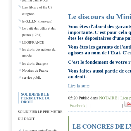
journal d'un avocat
Law library of the US
congress
Le discours du Mini
le G.L.I.N. (nouveau)
Vous êtes d'abord des garants
Le traité des délits et des
importante. C'est pour cela q
peines (1764)
êtes les dépositaires d'une pa
LEGIFRANCE
Vous êtes les garants de l'aut
les droits des nations du
agissez au nom de l'Etat. C'es
monde
C'est le fondement de votre r
les droits étrangers
Notaires de France
Vous faites aussi partie de ce
au droit.
service public
Lire la suite
SOLIDIFIER LE
PERIMETRE DU
05:20 Publié dans
NOTAIRE
|
Lien 
DROIT
Facebook
|
|
|
SOLIDIFIER LE PERIMETRE
DU DROIT
LE CONGRES DE 
Assurance perte d'activité