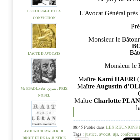
LE COURAGE ET LA
L'Avocat Général près 
CONVICTION
Pré
Monsieur le Bâton
B
Bât
L'ACTE D'AVOCATS
Monsieur le 
Maître
Kami HAER
I 
Maître
Augustin d'O
Me EBADI,شیرین عبادی , PRIX
NOBEL
Maître
Charlotte PLA
l
08:45 Publié dans
LES REUNIONS
AVOCATCHEVALIER DU
Tags :
justice
,
avocat
,
uja
,
conférence
DROIT ET DE LA JUSTICE