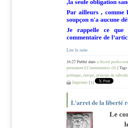
,la seule obligation sa
Par ailleurs , comme
soupçon n'a aucune déf
Je rappelle ce que 
commentaire de l’artic
Lire la suite
16:27 Publié dans
a-Secret professio
permanent
|
Commentaires (0)
| Tags
politique
,
europe
,
principe de subsidia
Imprimer
|
|
|
L'arret de la liberté 
Le con
l