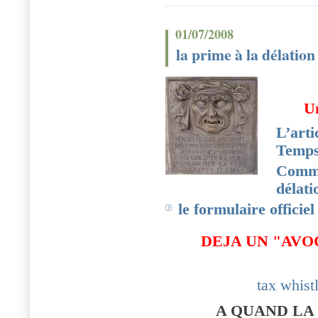
01/07/2008
la prime à la délation 
Un
L’arti
Temps
Comme
délati
le formulaire officie
DEJA UN "AVO
tax whist
A QUAND LA 