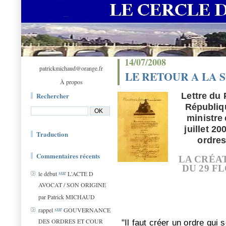
14/07/2008
patrickmichaud@orange.fr
LE RETOUR A LA 
À propos
Rechercher
Lettre du 
Républiq
ministre
juillet 20
Traduction
ordres
Commentaires récents
LA CRÉAT
DU 29 F
sur
le début
L'ACTE D
AVOCAT / SON ORIGINE
par Patrick MICHAUD
sur
rappel
GOUVERNANCE
DES ORDRES ET COUR
"Il faut créer un ordre qui s