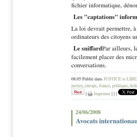
fichier informatique, dén
Les "captations" inform
La loi devrait permettre, à 
ordinateurs des citoyens 
Le sniffard
Par ailleurs, 
facilement placer des micro
conversations.
08:05 Publié dans
JUSTICE et LIB
justice
,
europe
,
france
,
politique
,
fich
|
Imprimer
|
|
|
24/06/2008
Avocats internationaux