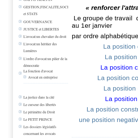
« renforcer l'attr
GESTION,FISCALITE,SOCIAL
et STATS
Le groupe de travail 
GOUVERNANCE
au 1er janvier
JUSTICE et LIBERTES
par ordre alphabétiqu
L'avocat:un chevalier du droit
L'avocat:un héritier des
La position
Lumières
La positio
L'ordre d'avocat:un pilier de la
démocratie
La position 
La fonction d'avocat
La position c
Avocat en entreprise
La position
La justice dans la cité
La positio
Le curseur des libertés
La position cons
Le périmètre du Droit
une position negati
Le PETIT PRINCE
Les dossiers législatifs
concernant les avocats