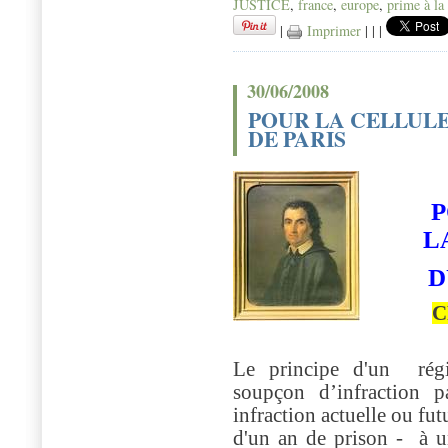
JUSTICE
,
france
,
europe
,
prime à la 
|
Imprimer
|
|
|
30/06/2008
POUR LA CELLUL
DE PARIS
P
L
D
C
Le principe d'un régi
soupçon d’infraction p
infraction actuelle ou f
d'un an de prison -
à un