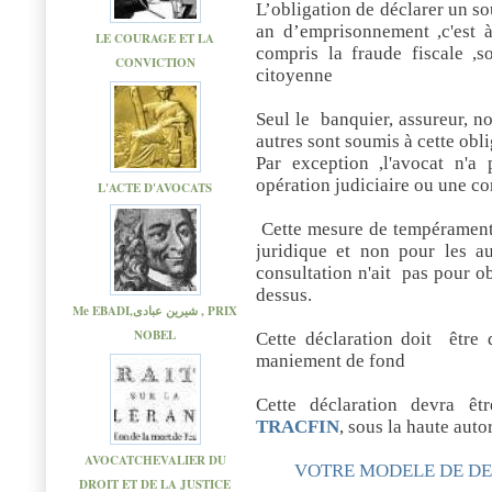
L’obligation de déclarer un s
an d’emprisonnement ,c'est à 
LE COURAGE ET LA
compris la fraude fiscale ,so
CONVICTION
citoyenne
Seul le banquier, assureur, no
autres sont soumis à cette obl
Par exception ,l'avocat n'a 
opération judiciaire ou une co
L'ACTE D'AVOCATS
Cette mesure de tempérament 
juridique et non pour les a
consultation n'ait pas pour ob
dessus.
Me EBADI,شیرین عبادی , PRIX
NOBEL
Cette déclaration doit
être
maniement de fond
Cette déclaration devra ê
TRACFIN
, sous la haute aut
AVOCATCHEVALIER DU
UN
VOTRE MODELE DE DEC
DROIT ET DE LA JUSTICE