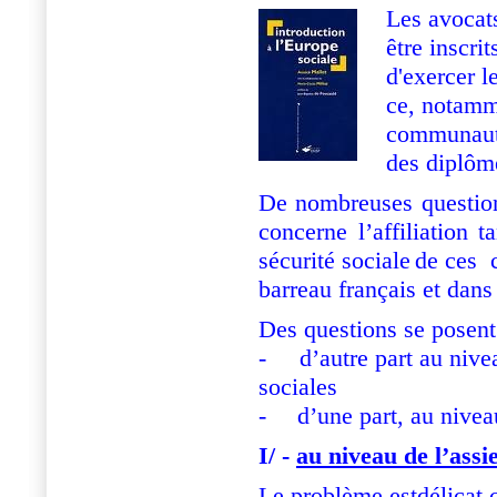
Les avocat
être inscri
d'exercer l
ce, notamm
communauta
des diplôm
De nombreuses questio
concerne l’affiliation 
sécurité sociale
de ces c
barreau français et dans
Des questions se posent
-
d’autre part au nive
sociales
-
d’une part, au niveau
I/ -
au niveau de l’assie
Le problème estdélicat c