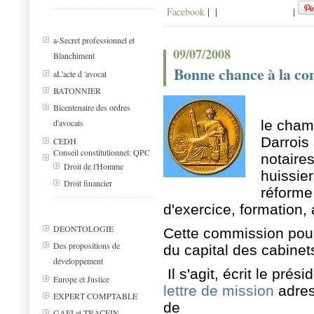
Facebook
|
|
|
a-Secret professionnel et
09/07/2008
Blanchiment
Bonne chance à la co
aL'acte d 'avocat
BATONNIER
Bicentenaire des ordres
d'avocats
le cham
Darrois 
CEDH
Conseil constitutionnel: QPC
notaires
Droit de l'Homme
huissier
Droit financier
réforme
d'exercice, formation, a
DEONTOLOGIE
Cette commission pourr
Des propositions de
du capital des cabinet
développement
Il s'agit, écrit le pré
Europe et Justice
lettre de mission
adres
EXPERT COMPTABLE
de
GAFI et TRACFIN