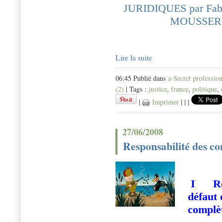
JURIDIQUES par Fa
MOUSSE
Lire la suite
06:45 Publié dans
a-Secret professio
(2)
| Tags :
justice
,
france
,
politique
,
|
Imprimer
|
|
|
27/06/2008
Responsabilité des co
I Resp
défaut 
complè