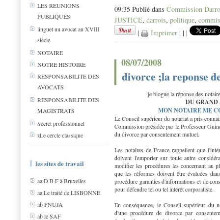
LES REUNIONS
09:35 Publié dans
Commission Darro
PUBLIQUES
JUSTICE
,
darrois
,
politique
,
commiss
linguet un avocat au XVIII
|
Imprimer
|
|
|
siècle
NOTAIRE
08/07/2008
NOTRE HISTOIRE
divorce ;la reponse d
RESPONSABILITE DES
AVOCATS
je blogue la réponse des notair
RESPONSABILITE DES
DU GRAND 
MON NOTAIRE ME C
MAGISTRATS
Le Conseil supérieur du notariat a pris conna
Secret professionnel
Commission présidée par le Professeur Guinch
du divorce par consentement mutuel.
zLe cercle classique
Les notaires de France rappellent que l'inté
doivent l'emporter sur toute autre considéra
les sites de travail
modifier les procédures les concernant au pl
que les réformes doivent être évaluées dans 
aa D B F à Bruxelles
procédure garanties d'informations et de con
pour défendre tel ou tel intérêt corporatiste.
aa Le traité de LISBONNE
ab FNUJA
En conséquence, le Conseil supérieur du nota
d'une procédure de divorce par consenteme
ab le SAF