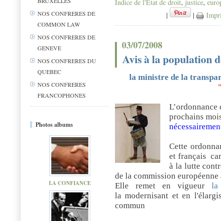
BRUXELLES
Indice de l'État de droit
,
justice
,
euro
NOS CONFRERES DE
|
|
Impr
COMMON LAW
NOS CONFRERES DE
03/07/2008
GENEVE
Avis à la population d
NOS CONFRERES DU
QUEBEC
la ministre de la transpa
NOS CONFRERES
FRANCOPHONES
L’ordonnance d
prochains moi
Photos albums
nécessairement
Cette ordonna
et français
ca
à la lutte con
de la commission européenne a
LA CONFIANCE
Elle remet en vigueur
la
la modernisant et en l'élarg
commun