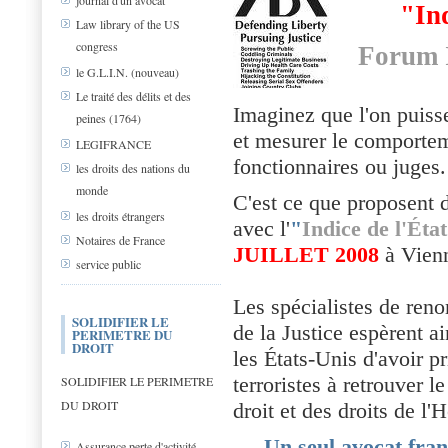
journal d'un avocat
"Ind
Law library of the US
congress
Forum I
le G.L.I.N. (nouveau)
Le traité des délits et des
Imaginez que l'on puiss
peines (1764)
et mesurer le comportem
LEGIFRANCE
fonctionnaires ou juges
les droits des nations du
monde
C'est ce que proposent d
les droits étrangers
avec l'
"
Indice de l'État
Notaires de France
JUILLET 2008
à Vien
service public
Les spécialistes de ren
SOLIDIFIER LE
de la Justice espèrent 
PERIMETRE DU
DROIT
les États-Unis d'avoir pr
terroristes à retrouver l
SOLIDIFIER LE PERIMETRE
DU DROIT
droit et des droits de l
Un seul avocat fran
Assurance perte d'activité