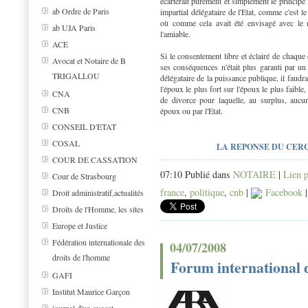
écarterait purement et simplement le principe
ab Ordre de Paris
impartial délégataire de l'Etat, comme c'est le
où comme cela avait été envisagé avec le no
ab UJA Paris
l'amiable.
ACE
Si le consentement libre et éclairé de chaque
Avocat et Notaire de B
ses conséquences n'était plus garanti par un
TRIGALLOU
délégataire de la puissance publique, il faudra
l'époux le plus fort sur l'époux le plus faible,
CNA
de divorce pour laquelle, au surplus, aucun
CNB
époux ou par l'Etat.
CONSEIL D'ETAT
COSAL
LA REPONSE DU CER
COUR DE CASSATION
07:10 Publié dans
NOTAIRE
|
Lien 
Cour de Strasbourg
france
,
politique
,
cnb
|
Facebook
Droit administratif,actualités
Droits de l'Homme, les sites
Europe et Justice
Fédération internationale des
04/07/2008
droits de l'homme
Forum international d
GAFI
Institut Maurice Garçon