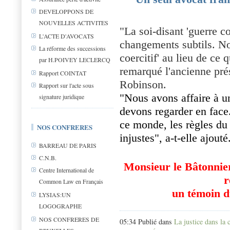
DEVELOPPONS DE
NOUVELLES ACTIVITES
"La soi-disant 'guerre c
L'ACTE D'AVOCATS
changements subtils. No
La réforme des successions
coercitif' au lieu de ce 
par H.POIVEY LECLERCQ
remarqué l'ancienne pré
Rapport COINTAT
Robinson.
Rapport sur l'acte sous
"Nous avons affaire à u
signature juridique
devons regarder en face.
ce monde, les règles du
NOS CONFRERES
injustes", a-t-elle ajouté
BARREAU DE PARIS
C.N.B.
Monsieur le Bâtonnier
Centre International de
r
Common Law en Français
un témoin d
LYSIAS:UN
LOGOGRAPHE
NOS CONFRERES DE
05:34 Publié dans
La justice dans la c