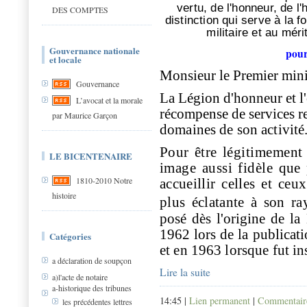
vertu, de l'honneur, de l
DES COMPTES
distinction qui serve à la f
militaire et au mérit
Gouvernance nationale
pour
et locale
Monsieur le Premier mini
Gouvernance
La Légion d'honneur et l'
L’avocat et la morale
récompense de services r
par Maurice Garçon
domaines de son activité
Pour être légitimement
LE BICENTENAIRE
image aussi fidèle que 
1810-2010 Notre
accueillir celles et ce
histoire
plus éclatante à son r
posé dès l'origine de la
1962 lors de la publicat
Catégories
et en 1963 lorsque fut in
a déclaration de soupçon
Lire la suite
a)l'acte de notaire
a-historique des tribunes
14:45 |
Lien permanent
|
Commentaire
les précédentes lettres