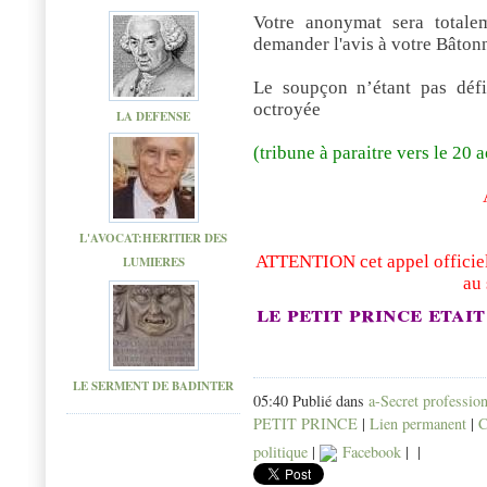
Votre anonymat sera totale
demander l'avis à votre Bâton
Le soupçon n’étant pas défi
octroyée
LA DEFENSE
(tribune à paraitre vers le 20 
L'AVOCAT:HERITIER DES
ATTENTION cet appel officiel 
LUMIERES
au 
le petit prince etait
LE SERMENT DE BADINTER
05:40 Publié dans
a-Secret professio
PETIT PRINCE
|
Lien permanent
|
C
politique
|
Facebook
|
|