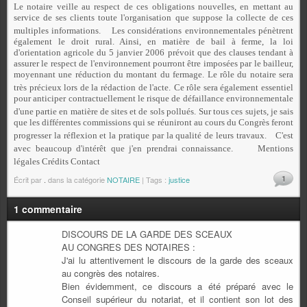
Le notaire veille au respect de ces obligations nouvelles, en mettant au
service de ses clients toute l'organisation que suppose la collecte de ces
multiples informations.
Les considérations environnementales pénètrent
également le droit rural. Ainsi, en matière de bail à ferme, la loi
d'orientation agricole du 5 janvier 2006 prévoit que des clauses tendant à
assurer le respect de l'environnement pourront être imposées par le bailleur,
moyennant une réduction du montant du fermage. Le rôle du notaire sera
très précieux lors de la rédaction de l'acte.
Ce rôle sera également essentiel
pour anticiper contractuellement le risque de défaillance environnementale
d'une partie en matière de sites et de sols pollués.
Sur tous ces sujets, je sais
que les différentes commissions qui se réuniront au cours du Congrès feront
progresser la réflexion et la pratique par la qualité de leurs travaux.
C'est
avec beaucoup d'intérêt que j'en prendrai connaissance.
Mentions
légales Crédits Contact
1
Écrit par
.
dans la catégorie
NOTAIRE
| Tags :
justice
1 commentaire
DISCOURS DE LA GARDE DES SCEAUX
AU CONGRES DES NOTAIRES :
J'ai lu attentivement le discours de la garde des sceaux
au congrès des notaires.
Bien évidemment, ce discours a été préparé avec le
Conseil supérieur du notariat, et il contient son lot des