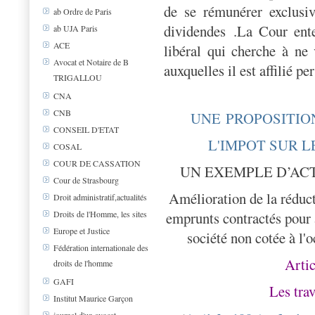
de se rémunérer exclusi
ab Ordre de Paris
dividendes .La Cour ente
ab UJA Paris
ACE
libéral qui cherche à ne 
Avocat et Notaire de B
auxquelles il est affilié p
TRIGALLOU
CNA
CNB
UNE PROPOSITIO
CONSEIL D'ETAT
L'IMPOT SUR L
COSAL
COUR DE CASSATION
UN EXEMPLE D’AC
Cour de Strasbourg
Amélioration de la réduct
Droit administratif,actualités
emprunts contractés pour 
Droits de l'Homme, les sites
Europe et Justice
société non cotée à l'
Fédération internationale des
Arti
droits de l'homme
GAFI
Les tra
Institut Maurice Garçon