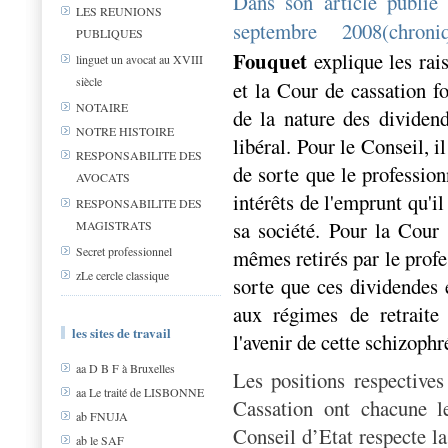
Dans son article publié
LES REUNIONS
septembre 2008(chroniq
PUBLIQUES
Fouquet
explique les rais
linguet un avocat au XVIII
siècle
et la Cour de cassation f
NOTAIRE
de la nature des dividend
NOTRE HISTOIRE
libéral. Pour le Conseil, i
RESPONSABILITE DES
de sorte que le profession
AVOCATS
intérêts de l'emprunt qu'il
RESPONSABILITE DES
sa société. Pour la Cour ,
MAGISTRATS
Secret professionnel
mêmes retirés par le profe
zLe cercle classique
sorte que ces dividendes e
aux régimes de retraite 
les sites de travail
l'avenir de cette schizophr
aa D B F à Bruxelles
Les positions respective
aa Le traité de LISBONNE
Cassation ont chacune l
ab FNUJA
Conseil d’Etat respecte la
ab le SAF