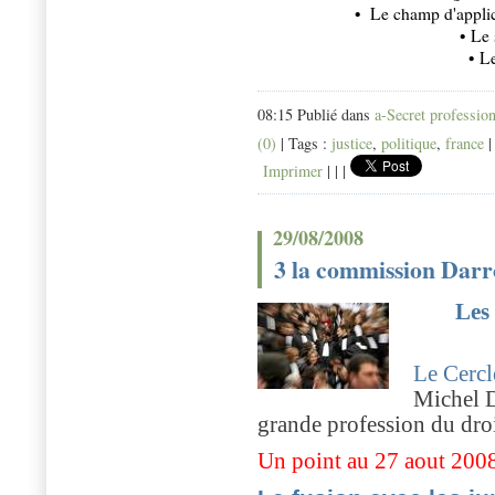
• Le champ d'applic
• Le 
• L
08:15 Publié dans
a-Secret professio
(0)
| Tags :
justice
,
politique
,
france
Imprimer
|
|
|
29/08/2008
3 la commission Darr
Les
Le Cerc
Michel D
grande profession du droi
Un point au 27 aout 2008