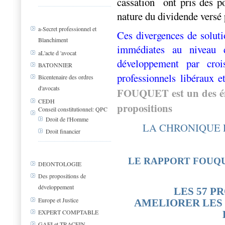
cassation
ont pris des po
nature du dividende versé
a-Secret professionnel et
Ces divergences de soluti
Blanchiment
immédiates au niveau 
aL'acte d 'avocat
développement par croi
BATONNIER
professionnels libéraux 
Bicentenaire des ordres
d'avocats
FOUQUET est un des ém
CEDH
propositions
Conseil constitutionnel: QPC
Droit de l'Homme
LA CHRONIQUE
Droit financier
LE RAPPORT FOUQ
DEONTOLOGIE
Des propositions de
développement
LES 57 P
Europe et Justice
AMELIORER LES 
EXPERT COMPTABLE
GAFI et TRACFIN