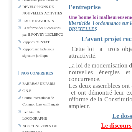
l’entreprise
DEVELOPPONS DE
NOUVELLES ACTIVITES
Une bonne loi malheureusem
L'ACTE D'AVOCATS
liberticide l ordonnance sur 
La réforme des successions
BRUXELLES
par H.POIVEY LECLERCQ
L’avant projet rec
Rapport COINTAT
Cette loi
a
trois obj
Rapport sur l'acte sous
attractivité.
signature juridique
,la loi de modernisation 
nouvelles énergies e
NOS CONFRERES
concurrence.
BARREAU DE PARIS
Les deux assemblées ont 
C.N.B.
et ont démontré leur ext
Centre International de
réforme de la Constituti
Common Law en Français
ampleur.
LYSIAS:UN
Le doss
LOGOGRAPHE
Le discours
NOS CONFRERES DE