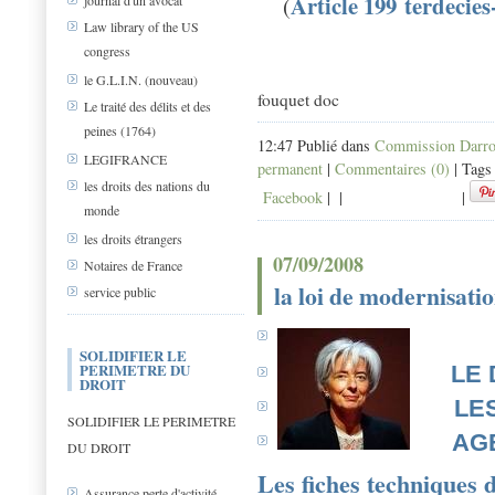
Article 199 terdecie
(
journal d'un avocat
Law library of the US
congress
c
REVENUS DE CAPITAUX MOB
le G.L.I.N. (nouveau)
fouquet doc
Le traité des délits et des
peines (1764)
12:47 Publié dans
Commission Darro
LEGIFRANCE
permanent
|
Commentaires (0)
| Tags
les droits des nations du
Facebook
|
|
|
monde
les droits étrangers
07/09/2008
Notaires de France
la loi de modernisati
service public
SOLIDIFIER LE
PERIMETRE DU
LE
DROIT
LE
SOLIDIFIER LE PERIMETRE
AG
DU DROIT
Les fiches techniques d
Assurance perte d'activité