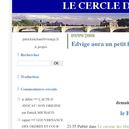
09/09/2008
patrickmichaud@orange.fr
Edvige aura un petit 
À propos
Rechercher
Traduction
Commentaires récents
sur
le début
L'ACTE D
demain
AVOCAT / SON ORIGINE
le
par Patrick MICHAUD
sur
rappel
GOUVERNANCE
21:55 Publié dans
Le curseur des libe
DES ORDRES ET COUR