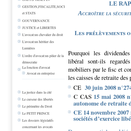
LE RA
GESTION,FISCALITE,SOCIAL
Accroître la sécurit
et STATS
GOUVERNANCE
JUSTICE et LIBERTES
Les prélèvements o
L'avocat:un chevalier du droit
L'avocat:un héritier des
Lumières
Pourquoi les dividendes
L'ordre d'avocat:un pilier de la
libéral sont-ils regar
démocratie
La fonction d'avocat
mobiliers par le fisc et c
Avocat en entreprise
les caisses de retraite des
30 juin 2008 n°27
CE
La justice dans la cité
C CAS
15 mai 2008 n
Le curseur des libertés
autonome de retraite d
Le périmètre du Droit
CE 14 novembre 2007 n
Le PETIT PRINCE
sociétés d’exercice lib
Les dossiers législatifs
concernant les avocats