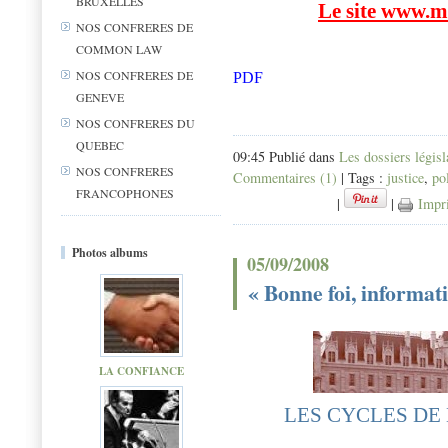
BRUXELLES
Le site www.m
NOS CONFRERES DE
COMMON LAW
LOI DE MODERN
NOS CONFRERES DE
PDF
ECONOMIE.pdf
GENEVE
NOS CONFRERES DU
QUEBEC
09:45 Publié dans
Les dossiers législ
NOS CONFRERES
Commentaires (1)
| Tags :
justice
,
po
FRANCOPHONES
|
|
Impr
Photos albums
05/09/2008
« Bonne foi, informat
LA CONFIANCE
LES CYCLES DE