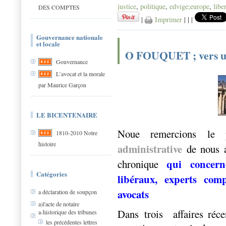
justice
,
politique
,
edvige;europe
,
libe
DES COMPTES
|
Imprimer
|
|
|
Gouvernance nationale
et locale
O FOUQUET ; vers un
Gouvernance
L’avocat et la morale
par Maurice Garçon
LE BICENTENAIRE
Noue remercions le p
1810-2010 Notre
histoire
administrative
de nous a
qui concern
chronique
Catégories
libéraux, experts co
avocats
a déclaration de soupçon
a)l'acte de notaire
Dans trois affaires récen
a-historique des tribunes
les précédentes lettres