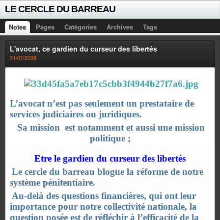
LE CERCLE DU BARREAU
Notes
Pages
Catégories
Archives
Tags
L'avocat, ce gardien du curseur des libertés
31/07/2008
L’avocat n’est pas seulement un prestataire de
services judiciaires ou juridiques.
Sa mission
est notamment et aussi une mission
politique ;
Etre le gardien du curseur des libertés
Le cercle du barreau blogue la réforme de notre
système pénitentiaire.
Au-delà des questions financières, qui ont leur
importance pour notre collectivité nationale, la
question posée est de réfléchir à l’efficacité de la