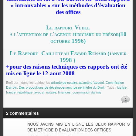
« introuvables » sur les méthodes d’évaluation
des offices
Le rapport Vedel
à l'attention de l'agence judiciare du trésor(10
octobre 1996)
Le Rapport
Cailleteau Favard Renard (janvier
1998
)
+pour des raisons techniques ces rapports ont été
mis en ligne le 12 aout 2008
Écrit par
.
dans les catégories
a)l'acte de notaire
,
aL'acte d 'avocat
,
Commission
Darrois
,
Des propositions de développement
,
Le périmètre du Droit
| Tags :
justice
,
france
,
republique
,
avocat
,
notaire
,
finances
,
commission darrois
2
2 commentaires
NOUS AVONS MIS EN LIGNE LES DEUX RAPPORTS
DE METHODE D EVALUATION DES OFFICES