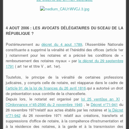
4 AOUT 2006 : LES AVOCATS DÉLÉGATAIRES DU SCEAU DE LA
RÉPUBLIQUE ?
Postérieurement au
décret du 4 aout 1789
, l’Assemblée Nationale
constituante a supprimé la vénalité et l’hérédité des offices (article 1er
) notamment pour les notaires et a précisé les conditions de «
remboursement des notaires royaux « par
le décret du 29 septembre
1791
( art 1er et titre V , art. 1er).
Toutefois, le principe de la vénalité de certaines professions
judicaires, y compris celle de notaire, est réapparue dans le cadre de
l’article 91 de la loi de finances du 26 avril 1816
.qui a autorisé un droit
de présentation sous contrôle de la chancellerie.
Depuis lors, le notariat est organisé par
loi 25 ventôse an XI
,
l’Ordonnance n°45-2590 du 2 novembre 1945
, le
Décret n°71-941
du
26 novembre 1971relatif aux actes établis par les notaires et
le Décret
n°71-942
du 26 novembre 1971 relatif aux créations, transferts et
suppressions d'office de notaire, à la compétence d'instrumentation et
à la résidence des notaires, à la garde et à la transmission des