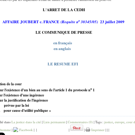
L'ARRET DE LA CEDH
o
AFFAIRE JOUBERT c. FRANCE
23 juillet 2009
(Requête n
30345/05)
LE COMMUNIQUE DE PRESSE
en français
en anglais
LE RESUME EFI
ion de la cour
o
ur l'existence d'un bien au sens de l'article 1 du protocole n
1
ur l'existence d'une ingérence
r la justification de l'ingérence
prévue par la loi
.
pour cause d'utilité publique »
lié dans
La justice dans la cité
|
Lien permanent
|
Commentaires (0)
| Tags :
justice
,
europe
,
cour 
 l homme
|
Facebook
|
|
|
|
Imprimer
|
|
|