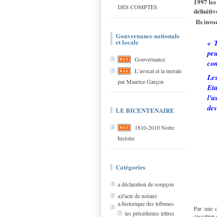
1997 les
DES COMPTES
définitiv
Ils invo
Gouvernance nationale
et locale
« T
peu
Gouvernance
con
L’avocat et la morale
Les
par Maurice Garçon
Eta
l'u
des
LE BICENTENAIRE
1810-2010 Notre
histoire
Catégories
a déclaration de soupçon
a)l'acte de notaire
a-historique des tribunes
Par une d
les précédentes lettres
cassation 