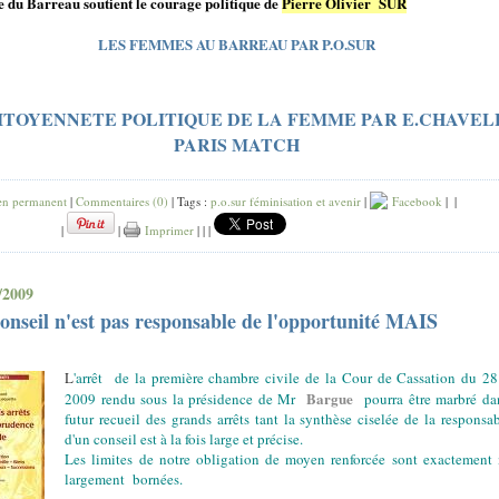
e du Barreau soutient le courage politique de
Pierre Olivier
SUR
LES FEMMES AU BARREAU PAR P.O.SUR
ITOYENNETE POLITIQUE DE LA FEMME PAR E.CHAVEL
PARIS MATCH
en permanent
|
Commentaires (0)
| Tags :
p.o.sur féminisation et avenir
|
Facebook
|
|
|
|
Imprimer
|
|
|
/2009
onseil n'est pas responsable de l'opportunité MAIS
L
'arrêt de la première chambre civile de la Cour de Cassation du 2
Bargue
2009 rendu sous la présidence de Mr
pourra être marbré da
futur recueil des grands arrêts tant la synthèse ciselée de la responsab
d'un conseil est à la fois large et précise.
Les limites de notre obligation de moyen renforcée sont exactement
largement bornées.