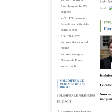
journal d'un avocat
11:34 Pub
Law library of the US
fiscale
|
congress
le G.L.I.N. (nouveau)
17/07
Le traité des délits et des
Pier
peines (1764)
LEGIFRANCE
les droits des nations du
monde
les droits étrangers
Notaires de France
service public
féminisa
SOLIDIFIER LE
PERIMETRE DU
Ce catéc
DROIT
Nous ne 
SOLIDIFIER LE PERIMETRE
une pion
DU DROIT
Assurance perte d'activité