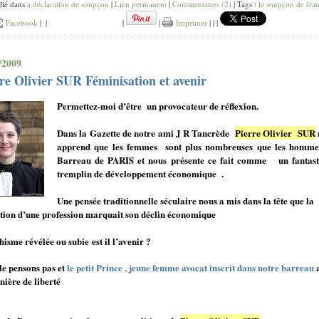
lié dans
a déclaration de soupçon
|
Lien permanent
|
Commentaires (2)
| Tags :
le soupçon de fra
Facebook
|
|
|
|
Imprimer
|
|
|
/2009
re Olivier SUR Féminisation et avenir
Permettez-moi d’être
un provocateur de réflexion.
Dans la Gazette de notre ami J R Tancrède
Pierre Olivier
SUR
apprend que les femmes
sont plus nombreuses que les homme
Barreau de PARIS et nous présente ce fait comme
un fantas
tremplin de développement économique
.
Une pensée traditionnelle séculaire nous a mis dans la tête que la
tion d’une profession marquait son déclin économique
hisme révélée ou subie est il l’avenir ?
le pensons pas et
le petit Prince , jeune femme avocat inscrit dans notre barreau
nière de liberté