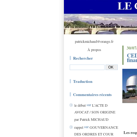
patrickmichaud@orange.fr
30/07
À propos
CED
Rechercher
fina
Traduction
Commentaires récents
sur
le début
L'ACTE D
AVOCAT / SON ORIGINE
par Patrick MICHAUD
sur
rappel
GOUVERNANCE
Les requ
DES ORDRES ET COUR