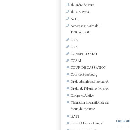
ab Ordre de Paris
ab UJA Paris
ACE
Avocat et Notaire de B
TRIGALLOU
CNA
CNB
CONSEIL D'ETAT
COSAL
COUR DE CASSATION
Cour de Strasbourg
Droit administratif,actualités
Droits de l'Homme, les sites
Europe et Justice
Fédération internationale des
droits de l'homme
GAFI
Lire la sui
Institut Maurice Garçon