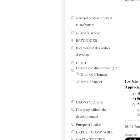
a-Secret professionnel et
Blanchiment
aL'acte d 'avocat
BATONNIER
Bicentenaire des ordres
d'avocats
CEDH
Conseil constitutionnel: QPC
Droit de l'Homme
Droit financier
Les faits
Appréciat
a)
S
b) S
DEONTOLOGIE
c)
Su
i.
Des propositions de
ii
développement
Europe et Justice
08:04 Pub
EXPERT COMPTABLE
droits de
GAFI et TRACFIN