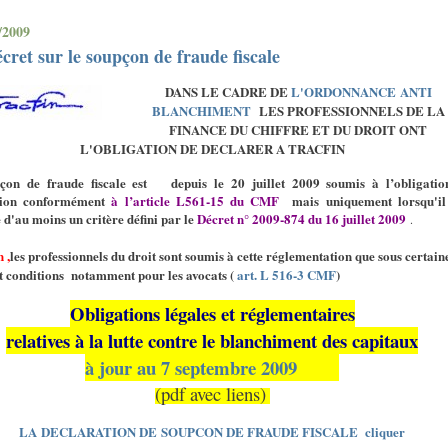
/2009
écret sur le soupçon de fraude fiscale
DANS LE CADRE DE
L'ORDONNANCE ANTI
BLANCHIMENT
LES PROFESSIONNELS DE LA
FINANCE DU CHIFFRE ET DU DROIT ONT
L'OBLIGATION DE DECLARER A TRACFIN
çon de fraude fiscale est
depuis le 20 juillet 2009 soumis à l’obligatio
tion conformément
à l’article L561-15 du CMF
mais uniquement
lorsqu'i
 d'au moins un critère défini par le
Décret n° 2009-874 du 16 juillet 2009
.
 ,
les professionnels du droit sont soumis à cette réglementation que sous certain
et conditions notamment pour les avocats (
art. L 516-3 CMF
)
Obligations légales et réglementaires
relatives à la lutte contre le blanchiment des capitaux
à jour au 7 septembre 2009
(pdf avec liens)
LA DECLARATION DE SOUPCON DE FRAUDE FISCALE cliquer