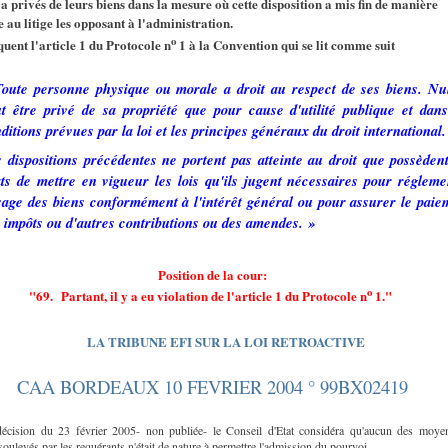
 a privés de leurs biens dans la mesure où cette disposition a mis fin de manière
e au litige les opposant à l'administration.
o
quent l'article 1 du Protocole n
1 à la Convention qui se lit comme suit
oute personne physique ou morale a droit au respect de ses biens. Nu
t être privé de sa propriété que pour cause d'utilité publique et dans
ditions prévues par la loi et les principes généraux du droit international.
 dispositions précédentes ne portent pas atteinte au droit que possèdent
ts de mettre en vigueur les lois qu'ils jugent nécessaires pour régleme
sage des biens conformément à l'intérêt général ou pour assurer le paie
 impôts ou d'autres contributions ou des amendes. »
Position de la cour:
o
"69
. Partant, il y a eu violation de l'article 1 du Protocole n
1."
LA TRIBUNE EFI SUR LA LOI RETROACTIVE
CAA BORDEAUX 10 FEVRIER 2004 ° 99BX02419
écision du 23 février 2005- non publiée- le Conseil d'Etat considéra qu'aucun des moye
soulevés par les requérants n'était de nature à permettre l'admission du pourvoi.