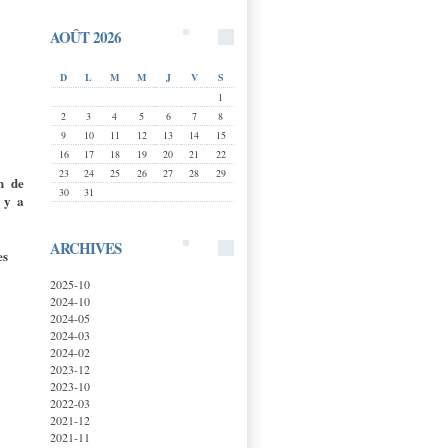
AOÛT 2026
D
L
M
M
J
V
S
1
2
3
4
5
6
7
8
9
10
11
12
13
14
15
16
17
18
19
20
21
22
23
24
25
26
27
28
29
n de
30
31
l y a
ARCHIVES
es
2025-10
2024-10
2024-05
2024-03
2024-02
2023-12
2023-10
2022-03
2021-12
2021-11