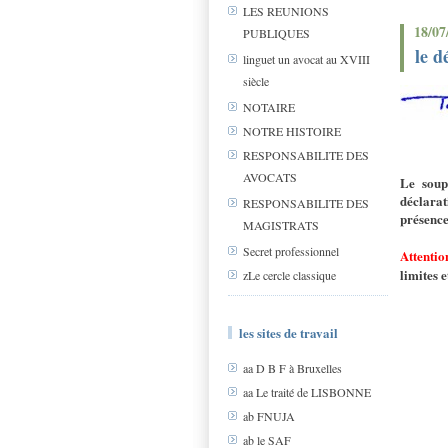
LES REUNIONS
18/07
PUBLIQUES
le d
linguet un avocat au XVIII
siècle
NOTAIRE
NOTRE HISTOIRE
RESPONSABILITE DES
AVOCATS
Le soup
déclara
RESPONSABILITE DES
présence
MAGISTRATS
Secret professionnel
Attention
limites 
zLe cercle classique
les sites de travail
aa D B F à Bruxelles
aa Le traité de LISBONNE
ab FNUJA
ab le SAF