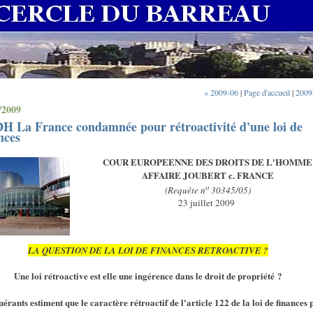
« 2009-06
|
Page d'accueil
|
2009
/2009
H La France condamnée pour rétroactivité d'une loi de
nces
COUR EUROPEENNE DES DROITS DE L'HOMME
AFFAIRE JOUBERT c. FRANCE
o
(Requête n
30345/05)
23 juillet 2009
LA QUESTION DE LA LOI DE FINANCES RETROACTIVE ?
Une loi rétroactive est elle une ingérence dans le droit de propriété ?
érants estiment que le caractère rétroactif de l'article 122 de la loi de finances