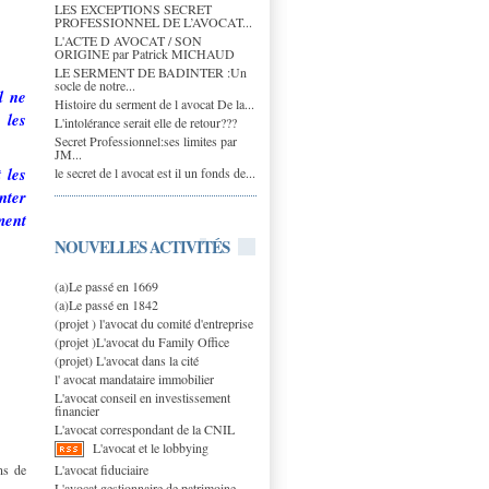
LES EXCEPTIONS SECRET
PROFESSIONNEL DE L’AVOCAT...
L'ACTE D AVOCAT / SON
ORIGINE par Patrick MICHAUD
LE SERMENT DE BADINTER :Un
socle de notre...
l ne
Histoire du serment de l avocat De la...
 les
L'intolérance serait elle de retour???
Secret Professionnel:ses limites par
JM...
 les
le secret de l avocat est il un fonds de...
nter
ment
NOUVELLES ACTIVITÉS
(a)Le passé en 1669
(a)Le passé en 1842
(projet ) l'avocat du comité d'entreprise
(projet )L'avocat du Family Office
(projet) L'avocat dans la cité
l' avocat mandataire immobilier
L'avocat conseil en investissement
financier
L'avocat correspondant de la CNIL
L'avocat et le lobbying
L'avocat fiduciaire
ns de
L'avocat gestionnaire de patrimoine