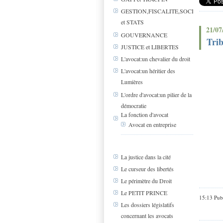
GESTION,FISCALITE,SOCIAL
et STATS
21/07
GOUVERNANCE
Trib
JUSTICE et LIBERTES
L'avocat:un chevalier du droit
L'avocat:un héritier des
Lumières
L'ordre d'avocat:un pilier de la
démocratie
La fonction d'avocat
Avocat en entreprise
La justice dans la cité
Le curseur des libertés
Le périmètre du Droit
Le PETIT PRINCE
15:13 Pub
Les dossiers législatifs
concernant les avocats