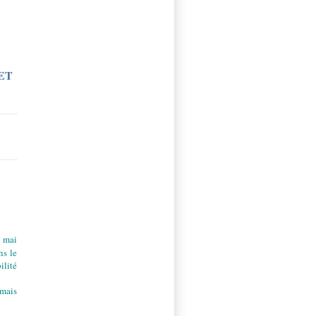
ET
8 mai
ns le
ilité
 mais