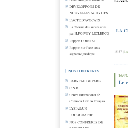
Le cercl
DEVELOPPONS DE
NOUVELLES ACTIVITES
L'ACTE D'AVOCATS
La réforme des successions
LA C
par H.POIVEY LECLERCQ
Rapport COINTAT
Rapport sur l'acte sous
15:27 |
Li
signature juridique
NOS CONFRERES
16/07
Le c
BARREAU DE PARIS
C.N.B.
Centre International de
Common Law en Français
LYSIAS:UN
LOGOGRAPHE
NOS CONFRERES DE