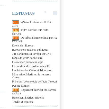
LES PLUS LUS
a)Notre Histoire de 1810 à
2010
aa)les dossiers sur l'acte
d'avocat
De l'absolutisme ordinal par PA
IWEINS
Droits de l Europe
Europe consultations publiques
J R Farthouat sur l'avenir du CNB
l'abus de visite domicilaire
L'avocat ce protecteur légal
La question de constitutionnalité
Les lettres des Cours et Tribunaux
Mme Alliot Marie sur le numerus
clausus
P Berger: déontologie de l'acte d'avocat
Peuple et Elites
Réglement intérieur du Barreau
de Paris
Réglement interieur national
Tracfin et le juriste