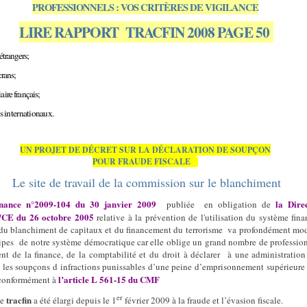
PROFESSIONNELS : VOS CRITÈRES DE VIGILANCE
LIRE RAPPORT
TRACFIN 2008 PAGE 50
 étrangers;
crans;
aire français;
s internationaux.
UN PROJET DE DÉCRET SUR LA DÉCLARATION DE SOUPÇON
POUR FRAUDE FISCALE
Le site de travail de la commission sur le blanchiment
nance n°2009-104 du 30 janvier 2009
la
Dire
publiée
en obligation de
/CE du 26 octobre 2005
relative à la prévention de l'utilisation du système fina
 du blanchiment de capitaux et du financement du terrorisme
va profondément mod
ipes
de notre système démocratique car elle oblige un grand nombre de professio
t de la finance, de la comptabilité et du droit à déclarer
à une administratio
e les soupçons d infractions punissables d’une peine d’emprisonnement supérieure
l’article L 561-15 du CMF
 conformément à
er
tracfin
de
a été élargi depuis le 1
février 2009 à la fraude et l’évasion fiscale.