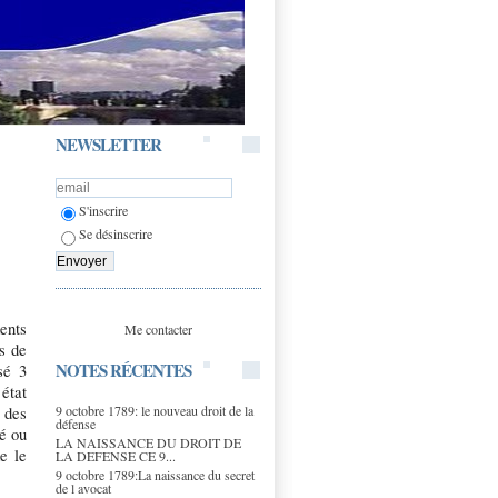
NEWSLETTER
S'inscrire
Se désinscrire
ments
Me contacter
s de
NOTES RÉCENTES
sé 3
 état
9 octobre 1789: le nouveau droit de la
 des
défense
lé ou
LA NAISSANCE DU DROIT DE
e le
LA DEFENSE CE 9...
9 octobre 1789:La naissance du secret
de l avocat