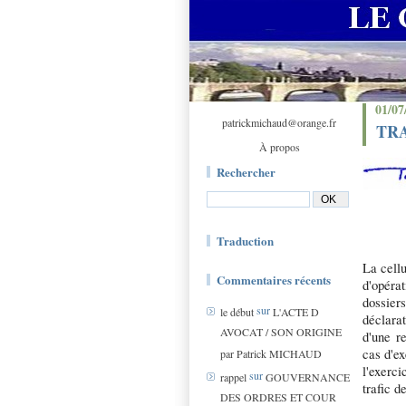
01/07
patrickmichaud@orange.fr
TRAC
À propos
Rechercher
Traduction
La cellu
Commentaires récents
d'opéra
dossier
sur
le début
L'ACTE D
déclara
AVOCAT / SON ORIGINE
d'une r
cas d'ex
par Patrick MICHAUD
l'exerc
sur
rappel
GOUVERNANCE
trafic d
DES ORDRES ET COUR