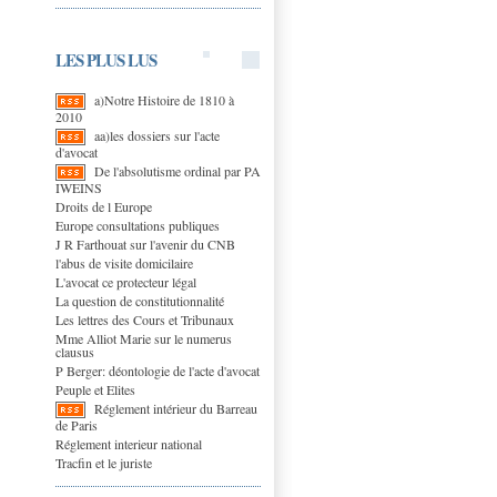
LES PLUS LUS
a)Notre Histoire de 1810 à
2010
aa)les dossiers sur l'acte
d'avocat
De l'absolutisme ordinal par PA
IWEINS
Droits de l Europe
Europe consultations publiques
J R Farthouat sur l'avenir du CNB
l'abus de visite domicilaire
L'avocat ce protecteur légal
La question de constitutionnalité
Les lettres des Cours et Tribunaux
Mme Alliot Marie sur le numerus
clausus
P Berger: déontologie de l'acte d'avocat
Peuple et Elites
Réglement intérieur du Barreau
de Paris
Réglement interieur national
Tracfin et le juriste