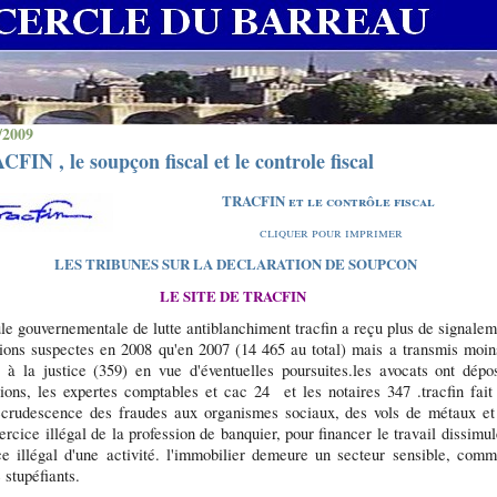
/2009
FIN , le soupçon fiscal et le controle fiscal
TRACFIN et le contrôle fiscal
cliquer pour imprimer
LES TRIBUNES SUR LA DECLARATION DE SOUPCON
LE SITE DE TRACFIN
le gouvernementale de lutte antiblanchiment tracfin a reçu plus de signale
tions suspectes en 2008 qu'en 2007 (14 465 au total) mais a transmis moin
s à la justice (359) en vue d'éventuelles poursuites.
les avocats ont dépo
tions, les expertes comptables et cac 24
et les notaires 347 .
tracfin fait
ecrudescence des fraudes aux organismes sociaux, des vols de métaux et
ercice illégal de la profession de banquier, pour financer le travail dissimu
ice illégal d'une activité. l'immobilier demeure un secteur sensible, comm
e stupéfiants.