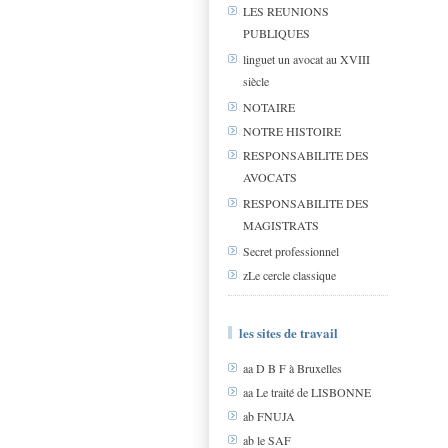
LES REUNIONS
PUBLIQUES
linguet un avocat au XVIII
siècle
NOTAIRE
NOTRE HISTOIRE
RESPONSABILITE DES
AVOCATS
RESPONSABILITE DES
MAGISTRATS
Secret professionnel
zLe cercle classique
les sites de travail
aa D B F à Bruxelles
aa Le traité de LISBONNE
ab FNUJA
ab le SAF