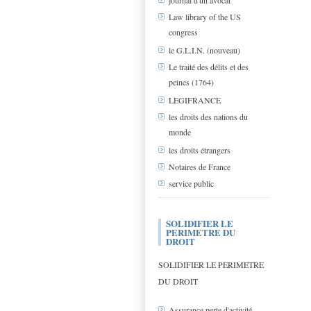
journal d'un avocat
Law library of the US
congress
le G.L.I.N. (nouveau)
Le traité des délits et des
peines (1764)
LEGIFRANCE
les droits des nations du
monde
les droits étrangers
Notaires de France
service public
SOLIDIFIER LE
PERIMETRE DU
DROIT
SOLIDIFIER LE PERIMETRE
DU DROIT
Assurance perte d'activité