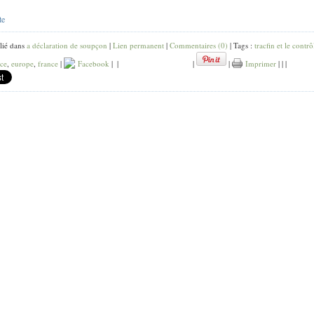
te
lié dans
a déclaration de soupçon
|
Lien permanent
|
Commentaires (0)
| Tags :
tracfin et le contrô
ice
,
europe
,
france
|
Facebook
|
|
|
|
Imprimer
|
|
|