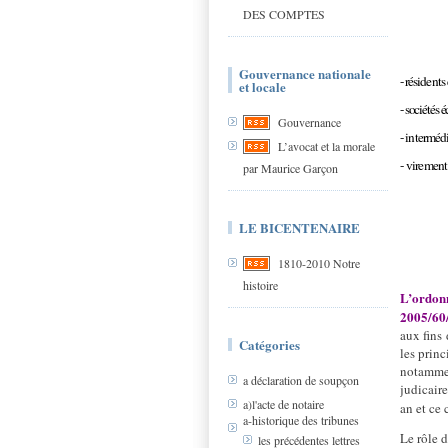
DES COMPTES
Gouvernance nationale
- résidents
et locale
- sociétés é
Gouvernance
- intermédi
L’avocat et la morale
- virement
par Maurice Garçon
LE BICENTENAIRE
1810-2010 Notre
histoire
L
’ordon
2005/60
aux fins
Catégories
les princ
notammen
a déclaration de soupçon
judicair
a)l'acte de notaire
an et ce
a-historique des tribunes
Le rôle 
les précédentes lettres