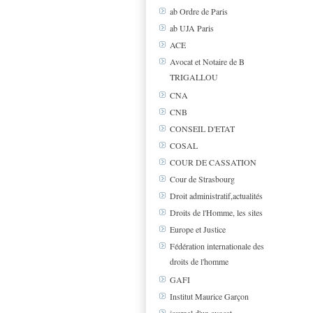
ab Ordre de Paris
ab UJA Paris
ACE
Avocat et Notaire de B
TRIGALLOU
CNA
CNB
CONSEIL D'ETAT
COSAL
COUR DE CASSATION
Cour de Strasbourg
Droit administratif,actualités
Droits de l'Homme, les sites
Europe et Justice
Fédération internationale des
droits de l'homme
GAFI
Institut Maurice Garçon