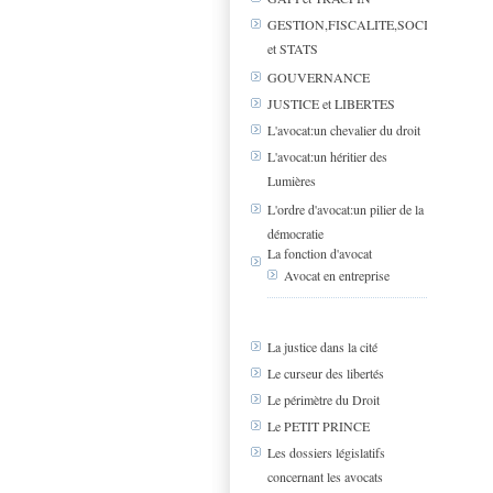
GESTION,FISCALITE,SOCIAL
et STATS
GOUVERNANCE
JUSTICE et LIBERTES
L'avocat:un chevalier du droit
L'avocat:un héritier des
Lumières
L'ordre d'avocat:un pilier de la
démocratie
La fonction d'avocat
Avocat en entreprise
La justice dans la cité
Le curseur des libertés
Le périmètre du Droit
Le PETIT PRINCE
Les dossiers législatifs
concernant les avocats