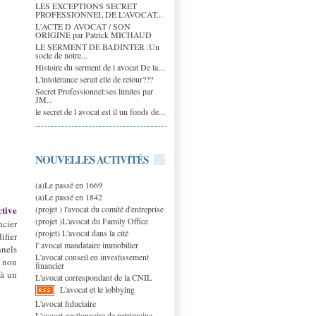
LES EXCEPTIONS SECRET
PROFESSIONNEL DE L’AVOCAT...
L'ACTE D AVOCAT / SON
ORIGINE par Patrick MICHAUD
LE SERMENT DE BADINTER :Un
socle de notre...
Histoire du serment de l avocat De la...
L'intolérance serait elle de retour???
Secret Professionnel:ses limites par
JM...
le secret de l avocat est il un fonds de...
NOUVELLES ACTIVITÉS
(a)Le passé en 1669
(a)Le passé en 1842
(projet ) l'avocat du comité d'entreprise
ctive
(projet )L'avocat du Family Office
ncier
(projet) L'avocat dans la cité
ifier
l' avocat mandataire immobilier
nnels
L'avocat conseil en investissement
n non
financier
 à un
L'avocat correspondant de la CNIL
L'avocat et le lobbying
L'avocat fiduciaire
L'avocat gestionnaire de patrimoine