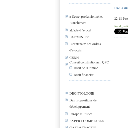
Lire la sui
a-Secret professionnel et
22:18 Pub
Blanchiment
fiscal
,
just
aL'acte d 'avocat
BATONNIER
Bicentenaire des ordres
d'avocats
CEDH
Conseil constitutionnel: QPC
Droit de l'Homme
Droit financier
DEONTOLOGIE
Des propositions de
développement
Europe et Justice
EXPERT COMPTABLE
GAFI et TRACFIN