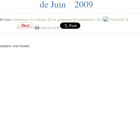
de Juin 2009
lié dans
a-historique des tribunes
|
Lien permanent
|
Commentaires (0)
|
Facebook
|
|
|
|
Imprimer
|
|
|
ntaires sont fermés.