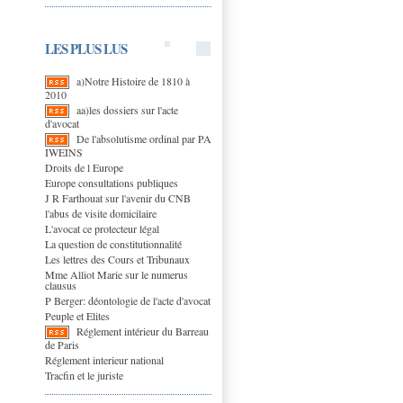
LES PLUS LUS
a)Notre Histoire de 1810 à
2010
aa)les dossiers sur l'acte
d'avocat
De l'absolutisme ordinal par PA
IWEINS
Droits de l Europe
Europe consultations publiques
J R Farthouat sur l'avenir du CNB
l'abus de visite domicilaire
L'avocat ce protecteur légal
La question de constitutionnalité
Les lettres des Cours et Tribunaux
Mme Alliot Marie sur le numerus
clausus
P Berger: déontologie de l'acte d'avocat
Peuple et Elites
Réglement intérieur du Barreau
de Paris
Réglement interieur national
Tracfin et le juriste