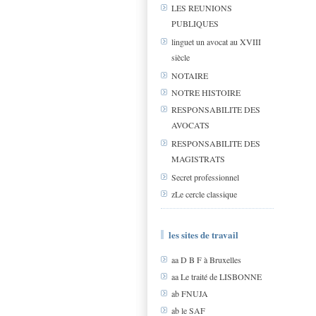
LES REUNIONS
PUBLIQUES
linguet un avocat au XVIII
siècle
NOTAIRE
NOTRE HISTOIRE
RESPONSABILITE DES
AVOCATS
RESPONSABILITE DES
MAGISTRATS
Secret professionnel
zLe cercle classique
les sites de travail
aa D B F à Bruxelles
aa Le traité de LISBONNE
ab FNUJA
ab le SAF