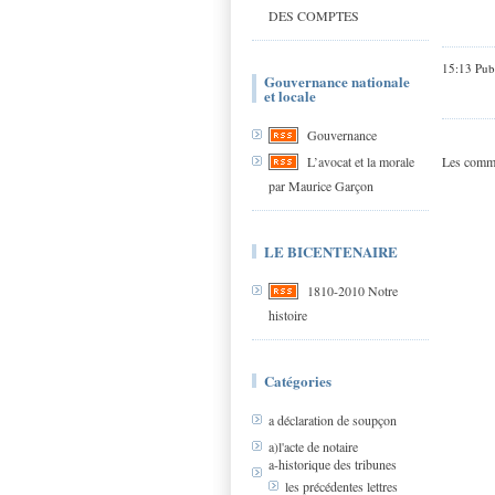
DES COMPTES
15:13 Pub
Gouvernance nationale
et locale
Gouvernance
Les comme
L’avocat et la morale
par Maurice Garçon
LE BICENTENAIRE
1810-2010 Notre
histoire
Catégories
a déclaration de soupçon
a)l'acte de notaire
a-historique des tribunes
les précédentes lettres