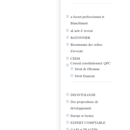
a-Secret professionnel et
Blanchiment
aL'acte d 'avocat
BATONNIER
Bicentenaire des ordres
d'avocats
CEDH
Conseil constitutionnel: QPC
Droit de l'Homme
Droit financier
DEONTOLOGIE
Des propositions de
développement
Europe et Justice
EXPERT COMPTABLE
GAFI et TRACFIN