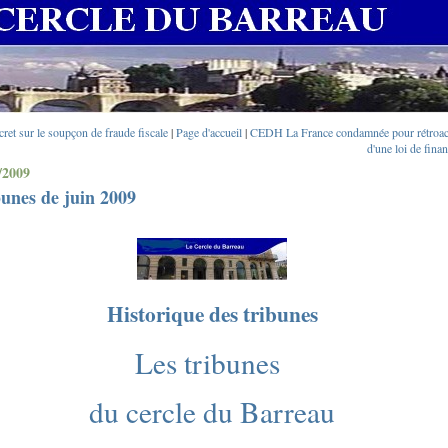
cret sur le soupçon de fraude fiscale
|
Page d'accueil
|
CEDH La France condamnée pour rétroact
d'une loi de fina
/2009
unes de juin 2009
Historique des tribunes
Les tribunes
du cercle du Barreau