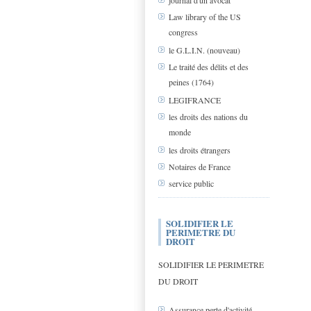
journal d'un avocat
Law library of the US
congress
le G.L.I.N. (nouveau)
Le traité des délits et des
peines (1764)
LEGIFRANCE
les droits des nations du
monde
les droits étrangers
Notaires de France
service public
SOLIDIFIER LE
PERIMETRE DU
DROIT
SOLIDIFIER LE PERIMETRE
DU DROIT
Assurance perte d'activité