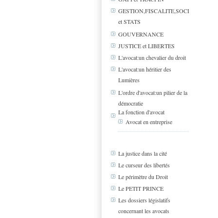
GESTION,FISCALITE,SOCIAL
et STATS
GOUVERNANCE
JUSTICE et LIBERTES
L'avocat:un chevalier du droit
L'avocat:un héritier des
Lumières
L'ordre d'avocat:un pilier de la
démocratie
La fonction d'avocat
Avocat en entreprise
La justice dans la cité
Le curseur des libertés
Le périmètre du Droit
Le PETIT PRINCE
Les dossiers législatifs
concernant les avocats