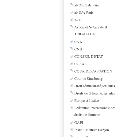
ab Ordre de Paris
ab UJA Paris
ACE
Avocat et Notaire de B
TRIGALLOU
CNA
CNB
CONSEIL D'ETAT
COSAL
COUR DE CASSATION
Cour de Strasbourg
Droit administratif,actualités
Droits de l'Homme, les sites
Europe et Justice
Fédération internationale des
droits de l'homme
GAFI
Institut Maurice Garçon