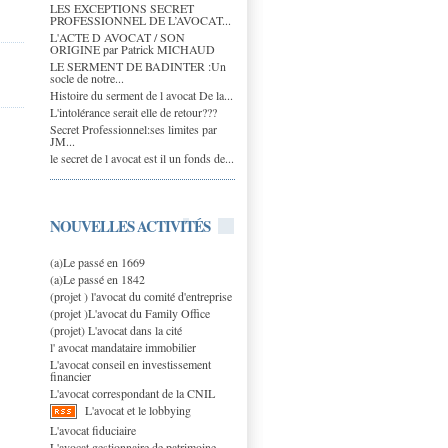
LES EXCEPTIONS SECRET
PROFESSIONNEL DE L’AVOCAT...
L'ACTE D AVOCAT / SON
ORIGINE par Patrick MICHAUD
LE SERMENT DE BADINTER :Un
socle de notre...
Histoire du serment de l avocat De la...
L'intolérance serait elle de retour???
Secret Professionnel:ses limites par
JM...
le secret de l avocat est il un fonds de...
NOUVELLES ACTIVITÉS
(a)Le passé en 1669
(a)Le passé en 1842
(projet ) l'avocat du comité d'entreprise
(projet )L'avocat du Family Office
(projet) L'avocat dans la cité
l' avocat mandataire immobilier
L'avocat conseil en investissement
financier
L'avocat correspondant de la CNIL
L'avocat et le lobbying
L'avocat fiduciaire
L'avocat gestionnaire de patrimoine