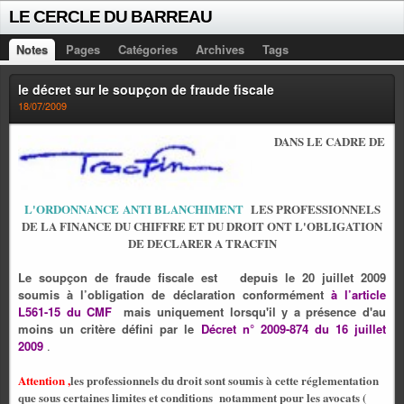
LE CERCLE DU BARREAU
Notes
Pages
Catégories
Archives
Tags
le décret sur le soupçon de fraude fiscale
18/07/2009
DANS LE CADRE DE
L'ORDONNANCE ANTI BLANCHIMENT
LES PROFESSIONNELS
DE LA FINANCE DU CHIFFRE ET DU DROIT ONT L'OBLIGATION
DE DECLARER A TRACFIN
Le soupçon de fraude fiscale est
depuis le 20 juillet 2009
soumis à l’obligation de déclaration conformément
à l’article
L561-15 du CMF
mais uniquement
lorsqu'il y a présence d'au
moins un critère défini par le
Décret n° 2009-874 du 16 juillet
2009
.
Attention ,
les professionnels du droit sont soumis à cette réglementation
que sous certaines limites et conditions notamment pour les avocats (