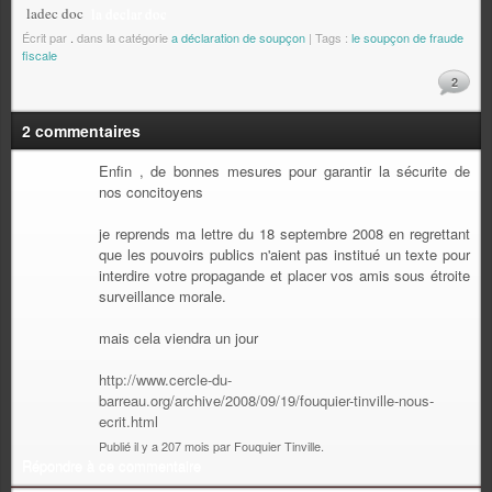
ladec doc
la declar doc
Écrit par
.
dans la catégorie
a déclaration de soupçon
| Tags :
le soupçon de fraude
fiscale
2
2 commentaires
Enfin , de bonnes mesures pour garantir la sécurite de
nos concitoyens
je reprends ma lettre du 18 septembre 2008 en regrettant
que les pouvoirs publics n'aient pas institué un texte pour
interdire votre propagande et placer vos amis sous étroite
surveillance morale.
mais cela viendra un jour
http://www.cercle-du-
barreau.org/archive/2008/09/19/fouquier-tinville-nous-
ecrit.html
Publié il y a 207 mois par Fouquier Tinville.
Répondre à ce commentaire