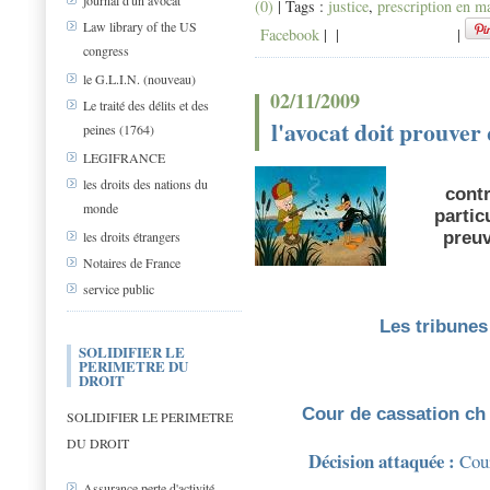
journal d'un avocat
(0)
| Tags :
justice
,
prescription en ma
Law library of the US
Facebook
|
|
|
congress
le G.L.I.N. (nouveau)
02/11/2009
Le traité des délits et des
l'avocat doit prouver 
peines (1764)
LEGIFRANCE
les droits des nations du
contr
monde
partic
les droits étrangers
preuv
Notaires de France
service public
Les tribunes
SOLIDIFIER LE
PERIMETRE DU
DROIT
Cour de cassation
ch
SOLIDIFIER LE PERIMETRE
DU DROIT
Décision attaquée :
Cour
Assurance perte d'activité