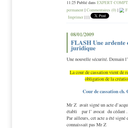
11:25 Publié dans
EXPERT COMP
permanent
|
Commentaires (0)
|
F
Imprimer
|
|
|
08/01/2009
FLASH Une ardente ob
juridique
Une nouvelle sécurité. Demain l’
La cour de cassation vient de r
obligation de la créati
Cour de cassation ch. 
Mr Z
avait signé un acte d’acq
établi
par l’ avocat
du cédant .
Par ailleurs, cet acte a été signé
connaissait pas Mr Z