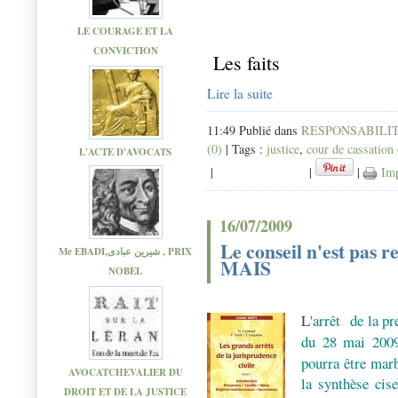
LE COURAGE ET LA
CONVICTION
Les faits
Lire la suite
11:49 Publié dans
RESPONSABILIT
(0)
| Tags :
justice
,
cour de cassation
L'ACTE D'AVOCATS
|
|
|
Imp
16/07/2009
Le conseil n'est pas r
Me EBADI,شیرین عبادی , PRIX
MAIS
NOBEL
L
'arrêt de la p
du 28 mai 200
pourra être marb
AVOCATCHEVALIER DU
la synthèse cise
DROIT ET DE LA JUSTICE