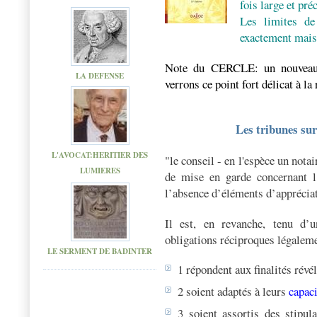
fois large et pré
Les limites de
exactement mais
Note du CERCLE: un nouveau d
LA DEFENSE
verrons ce point fort délicat à la 
Les tribunes sur
L'AVOCAT:HERITIER DES
"le conseil - en l'espèce un nota
LUMIERES
de mise en garde concernant l
l’absence d’éléments d’appréciati
Il est, en revanche, tenu d’u
obligations réciproques légaleme
LE SERMENT DE BADINTER
1 répondent aux finalités révé
2 soient adaptés à leurs
capaci
3 soient assortis des stipula