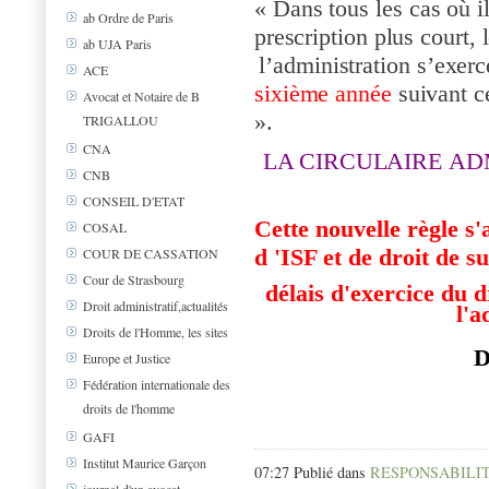
«
Dans
tou
s
les
c
as
où
i
ab Ordre de Paris
prescript
i
on
p
lus
c
o
urt,
ab UJA Paris
l’
a
d
m
inist
r
at
i
on
s
’e
x
erc
ACE
s
i
x
i
ème
a
nnée
suiv
a
nt
c
Avocat et Notaire de B
».
TRIGALLOU
CNA
LA CIRCULAIRE
AD
CNB
CONSEIL D'ETAT
Cette nouvelle règle s
COSAL
d 'ISF et de droit de s
COUR DE CASSATION
Cour de Strasbourg
délais d'exercice du d
Droit administratif,actualités
l'a
Droits de l'Homme, les sites
Europe et Justice
Fédération internationale des
droits de l'homme
GAFI
Institut Maurice Garçon
07:27 Publié dans
RESPONSABILIT