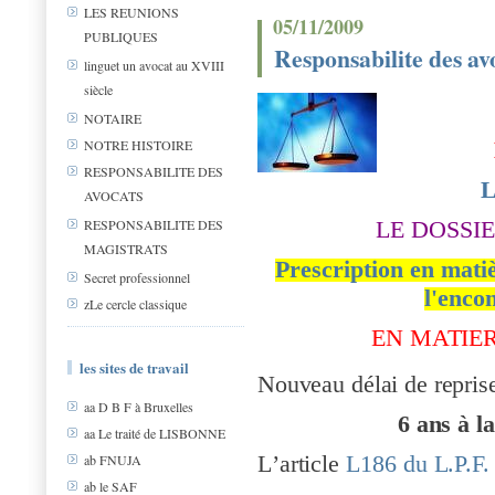
LES REUNIONS
05/11/2009
PUBLIQUES
Responsabilite des av
linguet un avocat au XVIII
siècle
NOTAIRE
NOTRE HISTOIRE
RESPONSABILITE DES
L
AVOCATS
LE DOSSI
RESPONSABILITE DES
MAGISTRATS
Prescription en matiè
Secret professionnel
l'enco
zLe cercle classique
EN MATIE
les sites de travail
Nouveau délai de repri
aa D B F à Bruxelles
6 ans à l
aa Le traité de LISBONNE
L
’artic
l
e
L
1
86
d
u
L.P.
F.
ab FNUJA
ab le SAF