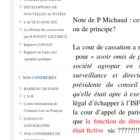
DEVELOPPONS DE
NOUVELLES ACTIVITES
Note de P Michaud : cet 
L'ACTE D'AVOCATS
ou de principe?
La réforme des successions
par H.POIVEY LECLERCQ
Rapport COINTAT
La cour de cassation a r
Rapport sur l'acte sous
« avoir omis de p
pour
signature juridique
société agropar en 
surveillance et dire
NOS CONFRERES
présidente du conseil
BARREAU DE PARIS
qu'elle était apte à ex
C.N.B.
légal d’échapper à l’IS
Centre International de
la cour d’appel de pari
Common Law en Français
LYSIAS:UN
que
la fonction de dire
LOGOGRAPHE
était fictive
sic ?????!!!
NOS CONFRERES DE