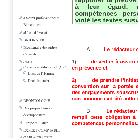
à leur égard, q
compétences perso
a-Secret professionnel et
violé les textes su
Blanchiment
aL'acte d 'avocat
BATONNIER
Bicentenaire des ordres
A
Le rédacteur d
d'avocats
1)
de veiller à assure
CEDH
Conseil constitutionnel: QPC
en présence et
Droit de l'Homme
2)
de prendre l’initia
Droit financier
convention sur la portée e
des engagements souscrits 
son concours ait été sollici
DEONTOLOGIE
Des propositions de
B
Le rédacteur 
développement
rempli cette obligation à
Europe et Justice
compétences personnelles
EXPERT COMPTABLE
GAFI et TRACFIN