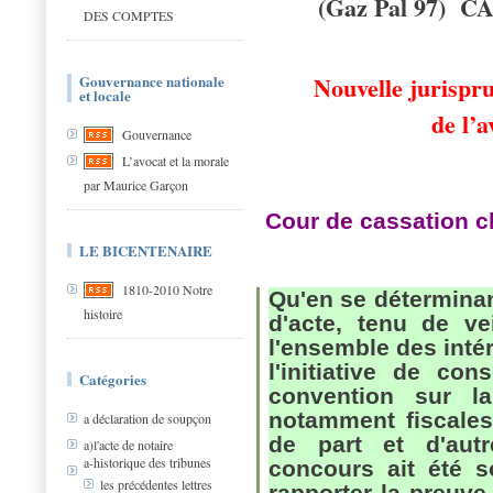
(Gaz Pal 97)
CA
DES COMPTES
Nouvelle jurispru
Gouvernance nationale
et locale
de l’
Gouvernance
L’avocat et la morale
par Maurice Garçon
Cour de cassation ch
LE BICENTENAIRE
1810-2010 Notre
Qu'en se déterminant
histoire
d'acte, tenu de vei
l'ensemble des inté
l'initiative de con
Catégories
convention sur la
notamment fiscales
a déclaration de soupçon
de part et d'aut
a)l'acte de notaire
a-historique des tribunes
concours ait été sol
les précédentes lettres
rapporter la preuve 