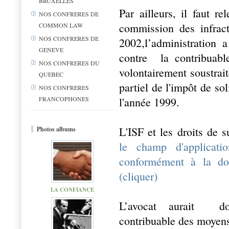
BRUXELLES
Par ailleurs, il faut r
NOS CONFRERES DE
commission des infract
COMMON LAW
NOS CONFRERES DE
2002,l’administration a
GENEVE
contre
la contribuabl
NOS CONFRERES DU
volontairement soustrai
QUEBEC
partiel de l'impôt de sol
NOS CONFRERES
FRANCOPHONES
l'année 1999.
L'ISF et les droits de 
Photos albums
le champ d'applicati
conformément à la doct
(cliquer)
LA CONFIANCE
L’avocat aurait
d
contribuable des moyens