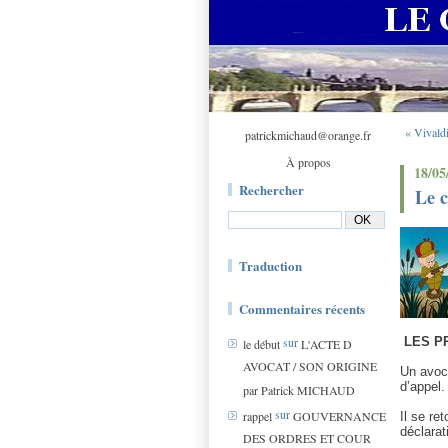
« Vivald
patrickmichaud@orange.fr
À propos
18/05
Rechercher
Le c
Traduction
Commentaires récents
sur
LES P
le début
L'ACTE D
AVOCAT / SON ORIGINE
Un avoca
d’appel.
par Patrick MICHAUD
sur
rappel
GOUVERNANCE
Il se re
déclarat
DES ORDRES ET COUR