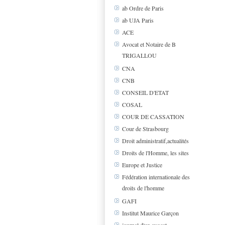
ab Ordre de Paris
ab UJA Paris
ACE
Avocat et Notaire de B
TRIGALLOU
CNA
CNB
CONSEIL D'ETAT
COSAL
COUR DE CASSATION
Cour de Strasbourg
Droit administratif,actualités
Droits de l'Homme, les sites
Europe et Justice
Fédération internationale des
droits de l'homme
GAFI
Institut Maurice Garçon