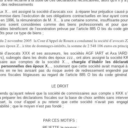
eur a été réclamé à la suite de ces déclarations rectificatives, alors qu’il n y a
 à des redressements
ux X... ont assigné la société d’avocats xxx
à réparer leur préjudice causé p
mmise dans l’exécution de ses obligations contractuelles en leur ayant cons
, en 1996, la rémunération de M. X... à une certaine somme, insuffisante pou
ions soient considérées comme des biens professionnels et pour que
ables bénéficient de l’exonération prévue par l’article 885 O bis du code gé
ts pour ce type de biens ;
t du 2 novembre 2005
la Cour d'Appel de Rouen a condamné la société d’avocats 
aux époux Z... à titre de dommages-intérêts, la somme de 2 548 106 euros en princi
été d’avocats XXX et ses assureurs, les sociétés AGF IART et Axa IARD 
s), subrogés dans les droits des époux zzz., ont alors assigné la société 
saire aux comptes de la société X...,
chargée d’établir les déclarat
s personnelles des époux X.
.., soutenant que cette société avait manqué à
ions en ne les avisant pas du risque avéré de redressement engendré par
tions fiscales litigieuses au regard de l’article 885 O bis du code général
LE DROIT
tendu qu’ayant relevé que la société de commissaires aux compte s KKK s’é
 préparer les déclarations fiscales sur la base de choix arrêtés sans interve
art, la cour d’appel a pu retenir que cette société n’avait pas engag
bilité ; que le moyen n’est pas fondé ;
PAR CES MOTIFS :
REJETTE le pourvoi ;