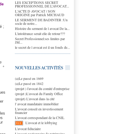
LES EXCEPTIONS SECRET
de
PROFESSIONNEL DE L’AVOCAT...
L'ACTE D AVOCAT / SON
ORIGINE par Patrick MICHAUD
LE SERMENT DE BADINTER :Un
socle de notre...
é ;
Histoire du serment de l avocat De la...
L'intolérance serait elle de retour???
Secret Professionnel:ses limites par
JM...
le secret de l avocat est il un fonds de...
e
NOUVELLES ACTIVITÉS
s
°
(a)Le passé en 1669
(a)Le passé en 1842
(projet ) l'avocat du comité d'entreprise
ques
(projet )L'avocat du Family Office
(projet) L'avocat dans la cité
er
l' avocat mandataire immobilier
L'avocat conseil en investissement
financier
les
L'avocat correspondant de la CNIL
es
ur
L'avocat et le lobbying
L'avocat fiduciaire
L'avocat gestionnaire de patrimoine