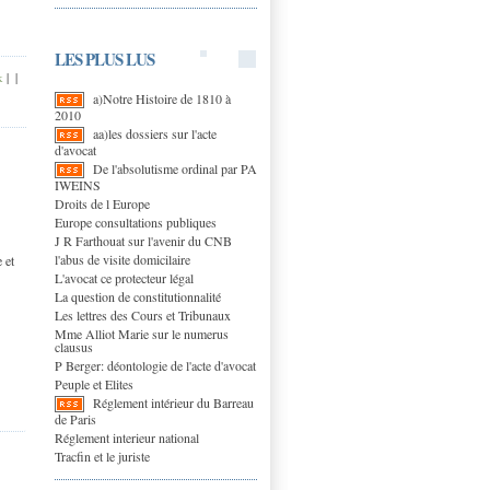
LES PLUS LUS
k
|
|
a)Notre Histoire de 1810 à
2010
aa)les dossiers sur l'acte
d'avocat
De l'absolutisme ordinal par PA
IWEINS
Droits de l Europe
Europe consultations publiques
J R Farthouat sur l'avenir du CNB
l'abus de visite domicilaire
 et
L'avocat ce protecteur légal
La question de constitutionnalité
Les lettres des Cours et Tribunaux
Mme Alliot Marie sur le numerus
clausus
P Berger: déontologie de l'acte d'avocat
Peuple et Elites
Réglement intérieur du Barreau
de Paris
Réglement interieur national
Tracfin et le juriste