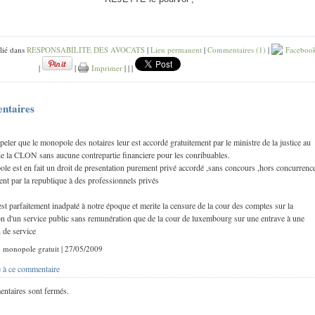
lié dans
RESPONSABILITE DES AVOCATS
|
Lien permanent
|
Commentaires (1)
|
Faceboo
|
|
Imprimer
|
|
|
ntaires
appeler que le monopole des notaires leur est accordé gratuitement par le ministre de la justice au
de la CLON sans aucune contrepartie financiere pour les conribuables.
le est en fait un droit de presentation purement privé accordé ,sans concours ,hors concurrence
ent par la republique à des professionnels privés
 est parfaitement inadpaté à notre époque et merite la censure de la cour des comptes sur la
n d'un service public sans remunération que de la cour de luxembourg sur une entrave à une
n de service
 : monopole gratuit | 27/05/2009
 à ce commentaire
ntaires sont fermés.