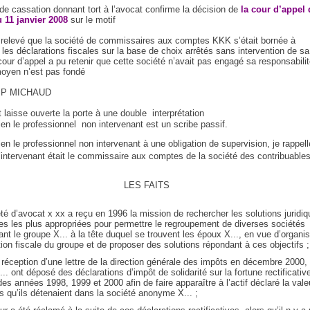
de cassation donnant tort à l’avocat confirme la décision de
la cour d’appel 
u 11 janvier 2008
sur le motif
 relevé que la société de commissaires aux comptes KKK s’était bornée à
 les déclarations fiscales sur la base de choix arrêtés sans intervention de sa
 cour d’appel a pu retenir que cette société n’avait pas engagé sa responsabilit
moyen n’est pas fondé
e P MICHAUD
t laisse ouverte la porte à une double
interprétation
en le professionnel
non intervenant est un scribe passif.
en le professionnel non intervenant à une obligation de supervision, je rappell
’intervenant était le commissaire aux comptes de la société des contribuable
LES FAITS
été d’avocat x xx a reçu en 1996 la mission de rechercher les solutions juridi
les les plus appropriées pour permettre le regroupement de diverses sociétés
ant le groupe X... à la tête duquel se trouvent les époux X..., en vue d’organis
ation fiscale du groupe et de proposer des solutions répondant à ces objectifs ;
 réception d’une lettre de la direction générale des impôts en décembre 2000, 
.. ont déposé des déclarations d’impôt de solidarité sur la fortune rectificativ
 des années 1998, 1999 et 2000 afin de faire apparaître à l’actif déclaré la vale
es qu’ils détenaient dans la société anonyme X... ;