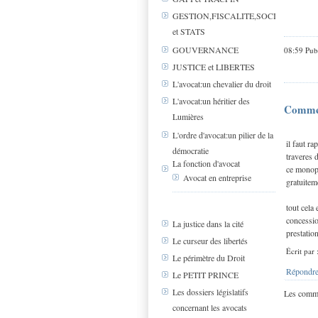
GESTION,FISCALITE,SOCIAL
et STATS
GOUVERNANCE
08:59 Pub
JUSTICE et LIBERTES
L'avocat:un chevalier du droit
L'avocat:un héritier des
Comme
Lumières
L'ordre d'avocat:un pilier de la
il faut r
démocratie
traveres 
La fonction d'avocat
ce monopo
Avocat en entreprise
gratuitem
tout cela
concessio
La justice dans la cité
prestatio
Le curseur des libertés
Écrit par
Le périmètre du Droit
Répondre
Le PETIT PRINCE
Les dossiers législatifs
Les comme
concernant les avocats