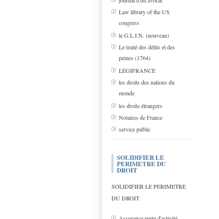
journal d'un avocat
Law library of the US
congress
le G.L.I.N. (nouveau)
Le traité des délits et des
peines (1764)
LEGIFRANCE
les droits des nations du
monde
les droits étrangers
Notaires de France
service public
SOLIDIFIER LE
PERIMETRE DU
DROIT
SOLIDIFIER LE PERIMETRE
DU DROIT
Assurance perte d'activité