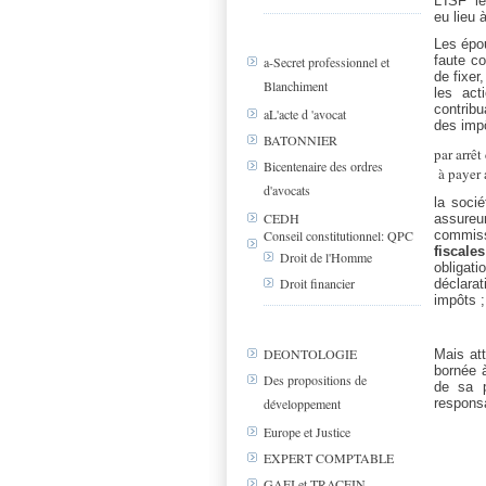
L’ISF
l
eu lieu
Les épo
faute co
a-Secret professionnel et
de fixer
Blanchiment
les act
contribu
aL'acte d 'avocat
des impô
BATONNIER
par arrê
Bicentenaire des ordres
à payer 
d'avocats
la soci
CEDH
assureur
Conseil constitutionnel: QPC
commis
fiscale
Droit de l'Homme
obligat
Droit financier
déclara
impôts ;
DEONTOLOGIE
Mais at
bornée à
Des propositions de
de sa p
développement
responsa
Europe et Justice
EXPERT COMPTABLE
GAFI et TRACFIN