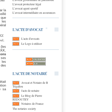
 pas
L'avocat protecteur légal
L’avocat agent sportif
ar la
L’avocat intermédiaire en assurances
eillé
r que
 les
néral
L'ACTE D'AVOCAT
ZZZ
L'acte d'avocats
pal;
Le Logo à utiliser
(les
KKKK,
ions
 ses
 les
 des
L'ACTE DE NOTAIRE
tait
Avocat et Notaire de B
ntion
Trigallou
é sa
l'acte de notaire
Le Blog de Pierre
REDOUTEY
Notaires de France
The notaries society