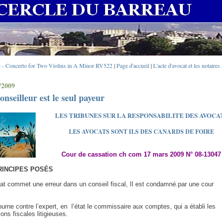
i - Concerto for Two Violins in A Minor RV522
|
Page d'accueil
|
L'acte d'avocat et les notaires à
/2009
onseilleur est le seul payeur
LES TRIBUNES SUR LA RESPONSABILITE DES AVOCA
LES AVOCATS SONT ILS DES CANARDS DE FOIRE
Cour de cassation ch com 17 mars 2009 N° 08-13047
RINCIPES POSÉS
t commet une erreur dans un conseil fiscal, Il est condamné.par une cour
tourne contre l’expert, en
l’état le commissaire aux comptes, qui a établi les
ions fiscales litigieuses.