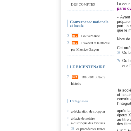
DES COMPTES
La cour 
paris d
« Ayant
Gouvernance nationale
préparer
et locale
part, la
que le 
Gouvernance
Note d
L’avocat et la morale
Cet arrê
par Maurice Garçon
Ou bi
Ou bi
LE BICENTENAIRE
que l
1810-2010 Notre
histoire
la soci
et fisca
constitu
Catégories
l’intégr
après la
a déclaration de soupçon
époux X.
a)l'acte de notaire
au titre
a-historique des tribunes
des titr
les précédentes lettres