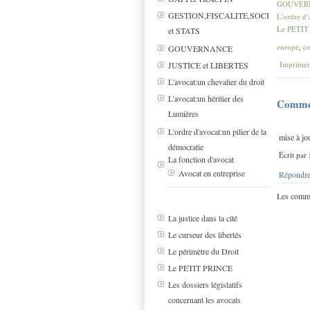
GOUVER
GESTION,FISCALITE,SOCIAL
L'ordre d'
Le PETIT
et STATS
europe
,
co
GOUVERNANCE
Imprimer
JUSTICE et LIBERTES
L'avocat:un chevalier du droit
L'avocat:un héritier des
Comme
Lumières
L'ordre d'avocat:un pilier de la
mise à jo
démocratie
Écrit par
La fonction d'avocat
Avocat en entreprise
Répondre
Les comme
La justice dans la cité
Le curseur des libertés
Le périmètre du Droit
Le PETIT PRINCE
Les dossiers législatifs
concernant les avocats