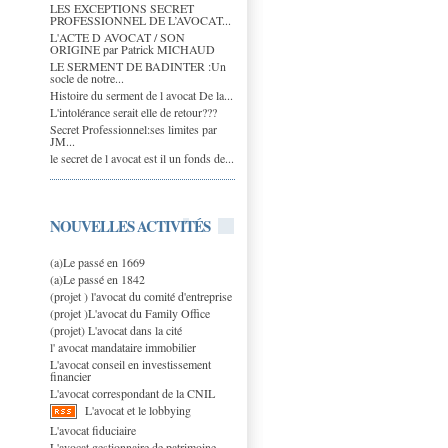
LES EXCEPTIONS SECRET
PROFESSIONNEL DE L’AVOCAT...
L'ACTE D AVOCAT / SON
ORIGINE par Patrick MICHAUD
LE SERMENT DE BADINTER :Un
socle de notre...
Histoire du serment de l avocat De la...
L'intolérance serait elle de retour???
Secret Professionnel:ses limites par
JM...
le secret de l avocat est il un fonds de...
NOUVELLES ACTIVITÉS
(a)Le passé en 1669
(a)Le passé en 1842
(projet ) l'avocat du comité d'entreprise
(projet )L'avocat du Family Office
(projet) L'avocat dans la cité
l' avocat mandataire immobilier
L'avocat conseil en investissement
financier
L'avocat correspondant de la CNIL
L'avocat et le lobbying
L'avocat fiduciaire
L'avocat gestionnaire de patrimoine