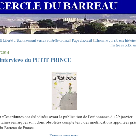
 Liberté d’établissement versus contrôle ordinal
|
Page d'accueil
|
L'homme qui rit: une histoire
misère au XIX sié
/2014
 interviews du PETIT PRINCE
n :Ces tribunes ont été éditées avant la publication de l’ordonnance du 29 janvier
taines remarques sont donc obsolètes compte tenu des modifications apportées grâ
 du Barreau de France.
Envoyer cette note
|