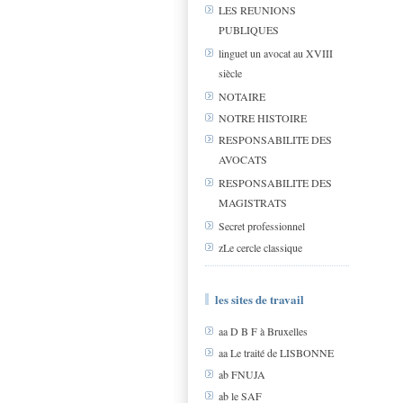
LES REUNIONS
PUBLIQUES
linguet un avocat au XVIII
siècle
NOTAIRE
NOTRE HISTOIRE
RESPONSABILITE DES
AVOCATS
RESPONSABILITE DES
MAGISTRATS
Secret professionnel
zLe cercle classique
les sites de travail
aa D B F à Bruxelles
aa Le traité de LISBONNE
ab FNUJA
ab le SAF