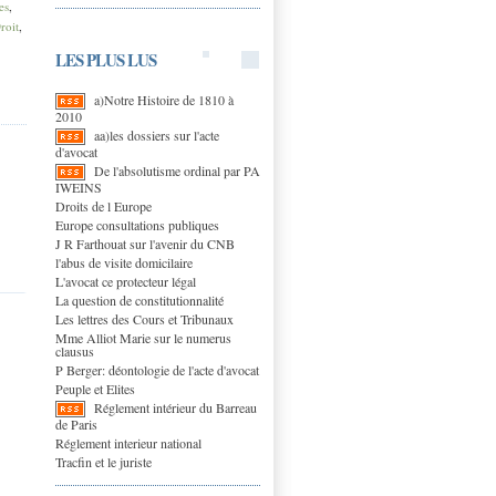
es
,
roit
,
LES PLUS LUS
a)Notre Histoire de 1810 à
2010
aa)les dossiers sur l'acte
d'avocat
De l'absolutisme ordinal par PA
IWEINS
Droits de l Europe
Europe consultations publiques
J R Farthouat sur l'avenir du CNB
l'abus de visite domicilaire
L'avocat ce protecteur légal
La question de constitutionnalité
Les lettres des Cours et Tribunaux
Mme Alliot Marie sur le numerus
clausus
P Berger: déontologie de l'acte d'avocat
Peuple et Elites
Réglement intérieur du Barreau
de Paris
Réglement interieur national
Tracfin et le juriste