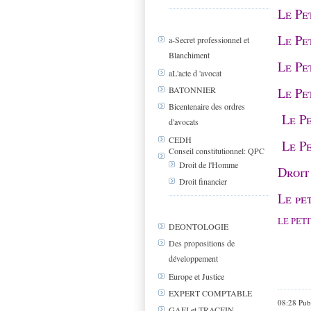
Le Pe
Le Pe
a-Secret professionnel et
Blanchiment
Le Pe
aL'acte d 'avocat
Le Pe
BATONNIER
Bicentenaire des ordres
Le P
d'avocats
CEDH
Le Pe
Conseil constitutionnel: QPC
Droit de l'Homme
Droit
Droit financier
Le pe
LE PET
DEONTOLOGIE
Des propositions de
développement
Europe et Justice
EXPERT COMPTABLE
08:28 Pub
GAFI et TRACFIN