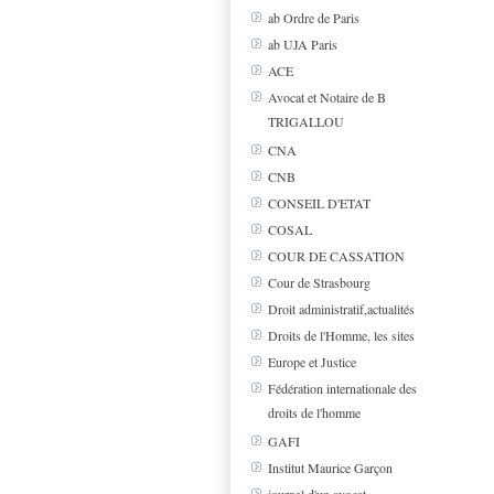
ab Ordre de Paris
ab UJA Paris
ACE
Avocat et Notaire de B
TRIGALLOU
CNA
CNB
CONSEIL D'ETAT
COSAL
COUR DE CASSATION
Cour de Strasbourg
Droit administratif,actualités
Droits de l'Homme, les sites
Europe et Justice
Fédération internationale des
droits de l'homme
GAFI
Institut Maurice Garçon