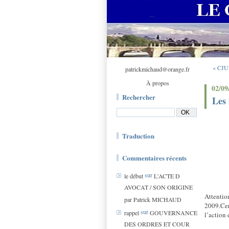
« CJUE
patrickmichaud@orange.fr
À propos
02/09
Rechercher
Les
Traduction
Commentaires récents
sur
le début
L'ACTE D
AVOCAT / SON ORIGINE
Attentio
par Patrick MICHAUD
2009.Cer
sur
rappel
GOUVERNANCE
l’action
DES ORDRES ET COUR