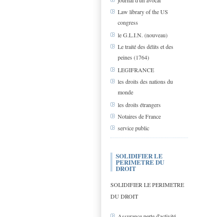
journal d'un avocat
Law library of the US
congress
le G.L.I.N. (nouveau)
Le traité des délits et des
peines (1764)
LEGIFRANCE
les droits des nations du
monde
les droits étrangers
Notaires de France
service public
SOLIDIFIER LE
PERIMETRE DU
DROIT
SOLIDIFIER LE PERIMETRE
DU DROIT
Assurance perte d'activité