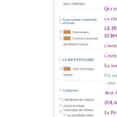
DES COMPTES
Qui es
la ce
Gouvernance nationale
et locale
LE P
Gouvernance
EURO
L’avocat et la morale
par Maurice Garçon
l’int
l’int
LE BICENTENAIRE
Le so
1810-2010 Notre
Un co
histoire
par
Catégories
Avis 
a déclaration de soupçon
ZOLA 
a)l'acte de notaire
a-historique des tribunes
Le Pe
les précédentes lettres