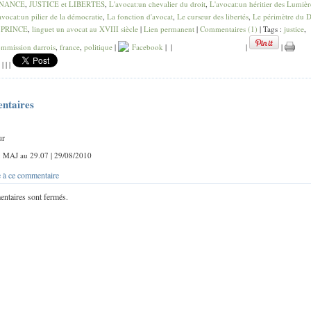
NANCE
,
JUSTICE et LIBERTES
,
L'avocat:un chevalier du droit
,
L'avocat:un héritier des Lumièr
avocat:un pilier de la démocratie
,
La fonction d'avocat
,
Le curseur des libertés
,
Le périmètre du D
 PRINCE
,
linguet un avocat au XVIII siècle
|
Lien permanent
|
Commentaires (1)
| Tags :
justice
,
mmission darrois
,
france
,
politique
|
Facebook
|
|
|
|
|
|
|
ntaires
ur
 : MAJ au 29.07 | 29/08/2010
 à ce commentaire
ntaires sont fermés.