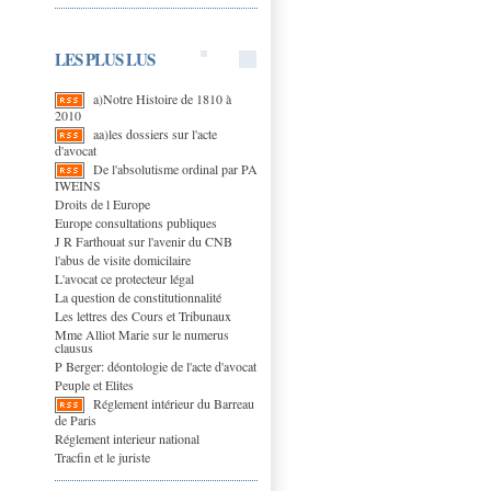
LES PLUS LUS
a)Notre Histoire de 1810 à
2010
aa)les dossiers sur l'acte
d'avocat
De l'absolutisme ordinal par PA
IWEINS
Droits de l Europe
Europe consultations publiques
J R Farthouat sur l'avenir du CNB
l'abus de visite domicilaire
L'avocat ce protecteur légal
La question de constitutionnalité
Les lettres des Cours et Tribunaux
Mme Alliot Marie sur le numerus
clausus
P Berger: déontologie de l'acte d'avocat
Peuple et Elites
Réglement intérieur du Barreau
de Paris
Réglement interieur national
Tracfin et le juriste