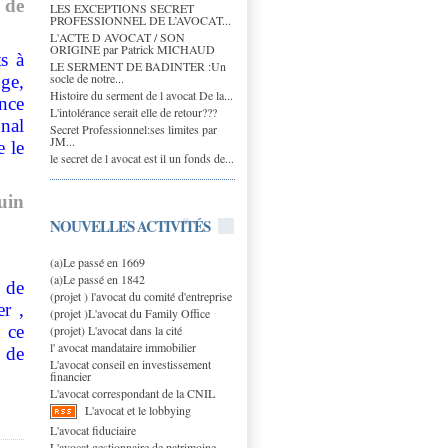
 de
LES EXCEPTIONS SECRET
PROFESSIONNEL DE L’AVOCAT...
L'ACTE D AVOCAT / SON
ORIGINE par Patrick MICHAUD
s à
LE SERMENT DE BADINTER :Un
socle de notre...
uge,
Histoire du serment de l avocat De la...
nce
L'intolérance serait elle de retour???
onal
Secret Professionnel:ses limites par
JM...
 le
le secret de l avocat est il un fonds de...
juin
NOUVELLES ACTIVITÉS
(a)Le passé en 1669
(a)Le passé en 1842
, de
(projet ) l'avocat du comité d'entreprise
r ,
(projet )L'avocat du Family Office
 ce
(projet) L'avocat dans la cité
l' avocat mandataire immobilier
 de
L'avocat conseil en investissement
financier
L'avocat correspondant de la CNIL
L'avocat et le lobbying
L'avocat fiduciaire
L'avocat gestionnaire de patrimoine