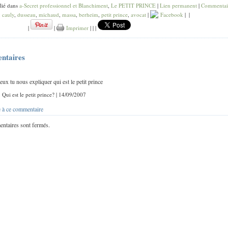
lié dans
a-Secret professionnel et Blanchiment
,
Le PETIT PRINCE
|
Lien permanent
|
Commentai
:
cauly
,
dusseau
,
michaud
,
massa
,
berheim
,
petit prince
,
avocat
|
Facebook
|
|
|
|
Imprimer
|
|
|
ntaires
eux tu nous expliquer qui est le petit prince
: Qui est le petit prince? | 14/09/2007
 à ce commentaire
ntaires sont fermés.