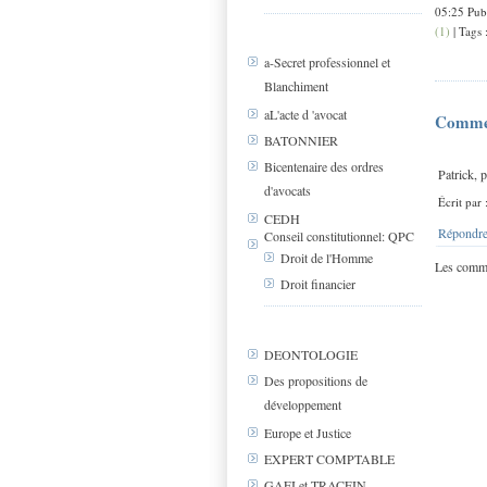
05:25 Pub
(1)
| Tags 
a-Secret professionnel et
Blanchiment
aL'acte d 'avocat
Comme
BATONNIER
Bicentenaire des ordres
Patrick, p
d'avocats
Écrit par 
CEDH
Répondre
Conseil constitutionnel: QPC
Droit de l'Homme
Les comme
Droit financier
DEONTOLOGIE
Des propositions de
développement
Europe et Justice
EXPERT COMPTABLE
GAFI et TRACFIN