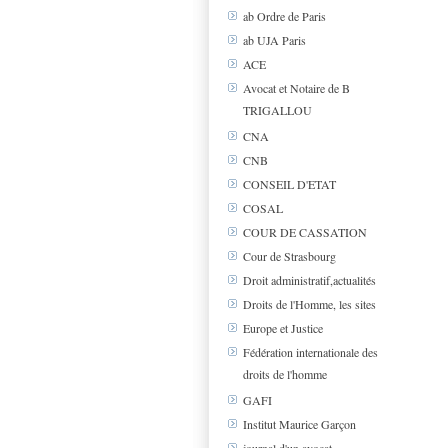
ab Ordre de Paris
ab UJA Paris
ACE
Avocat et Notaire de B
TRIGALLOU
CNA
CNB
CONSEIL D'ETAT
COSAL
COUR DE CASSATION
Cour de Strasbourg
Droit administratif,actualités
Droits de l'Homme, les sites
Europe et Justice
Fédération internationale des
droits de l'homme
GAFI
Institut Maurice Garçon