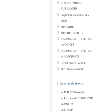
LES REUNIONS
PUBLIQUES
linguet un avocat au XVIII
siècle
NOTAIRE
NOTRE HISTOIRE
RESPONSABILITE DES
AVOCATS
RESPONSABILITE DES
MAGISTRATS
Secret professionnel
zLe cercle classique
les sites de travail
aa D B F à Bruxelles
aa Le traité de LISBONNE
ab FNUJA
ab le SAF