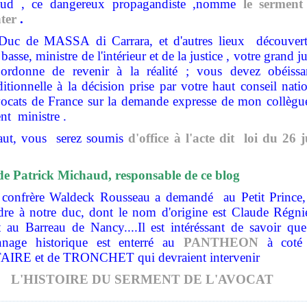
ud , ce dangereux propagandiste ,nomme
le serment
ter
.
Duc de MASSA di Carrara, et d'autres lieux découvert
basse, ministre de l'intérieur et de la justice , votre grand j
ordonne de revenir à la réalité ; vous devez obéissa
itionnelle à la décision prise par votre haut conseil nati
vocats de France sur la demande expresse de mon collègue
ent
ministre .
aut, vous serez soumis
d'office à l'acte dit loi du 26 
de Patrick Michaud, responsable de ce blog
 confrère Waldeck Rousseau a demandé
au Petit Prince
dre à notre duc, dont le nom d'origine est Claude Régnie
 au Barreau de Nancy....Il est intéréssant de savoir que
nnage historique est enterré au
PANTHEON
à coté
IRE et de TRONCHET qui devraient intervenir
L'HISTOIRE DU SERMENT DE L'AVOCAT