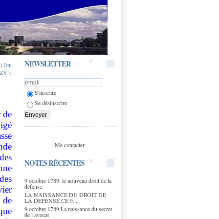
NEWSLETTER
i l'on
OZY »
S'inscrire
Se désinscrire
r de
xigé
sse
Me contacter
nde
des
NOTES RÉCENTES
nne
des
9 octobre 1789: le nouveau droit de la
défense
ier
LA NAISSANCE DU DROIT DE
 de
LA DEFENSE CE 9...
9 octobre 1789:La naissance du secret
que
de l avocat