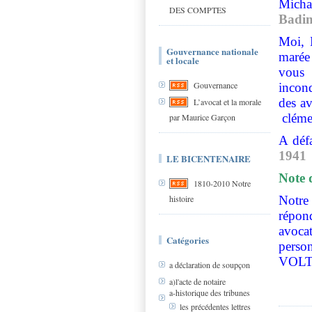
Micha
DES COMPTES
Badin
Moi, 
Gouvernance nationale
marée 
et locale
vous 
Gouvernance
incond
des a
L’avocat et la morale
clém
par Maurice Garçon
A déf
1941
LE BICENTENAIRE
Note 
1810-2010 Notre
histoire
Notre
répon
avocat
Catégories
perso
VOLTA
a déclaration de soupçon
a)l'acte de notaire
a-historique des tribunes
les précédentes lettres