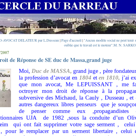
O-AVOCAT DELATEUR par L.Dusseau
|
Page d'accueil
|
"Aucun modèle social ne peut tenir s
oublie que le travail est le moteur".M. N. SARK
/2007
roit de Réponse de SE duc de Massa,grand juge
Moi,
Duc de MASSA
,
grand juge , père fondateu
la profession d’avocat en
1804
et
en 1810,
j’ai e
que mon avocat, Me LEPUISSANT , me fa
octroyer mon droit de réponse à la propaga
subversive des Michaud, la Cauly , Dusseau , et 
autres dangereux libres penseurs que je soupço
de penser comme eux ,propagandistes 
utionnaires UJA
de 1982 ,sous la conduite d’un Oliv
heim
qui ont fait supprimer votre sage serment ,
celui
, pour le remplacer par un serment libertaire , celui 