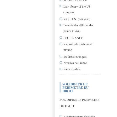
journal d'un avocat
Law library of the US
congress
le G.L.I.N. (nouveau)
Le traité des délits et des
peines (1764)
LEGIFRANCE
les droits des nations du
monde
les droits étrangers
Notaires de France
service public
SOLIDIFIER LE
PERIMETRE DU
DROIT
SOLIDIFIER LE PERIMETRE
DU DROIT
Assurance perte d'activité