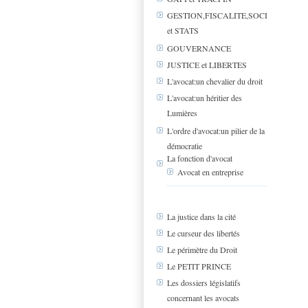
GESTION,FISCALITE,SOCIAL
et STATS
GOUVERNANCE
JUSTICE et LIBERTES
L'avocat:un chevalier du droit
L'avocat:un héritier des
Lumières
L'ordre d'avocat:un pilier de la
démocratie
La fonction d'avocat
Avocat en entreprise
La justice dans la cité
Le curseur des libertés
Le périmètre du Droit
Le PETIT PRINCE
Les dossiers législatifs
concernant les avocats