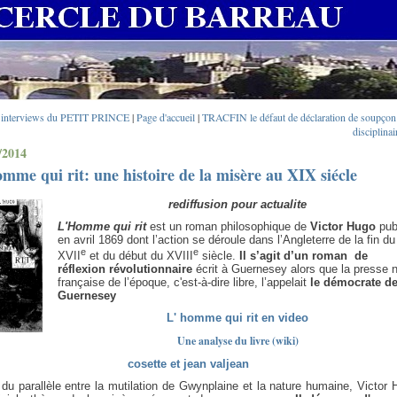
 interviews du PETIT PRINCE
|
Page d'accueil
|
TRACFIN le défaut de déclaration de soupçon e
disciplinai
/2014
mme qui rit: une histoire de la misère au XIX siécle
rediffusion pour actualite
L'Homme qui rit
est un
roman philosophique de
Victor Hugo
pub
en avril 1869 dont l’action se déroule dans l’Angleterre de la fin du
e
e
XVII
et du début du
XVIII
siècle.
Il s’agit d’un roman
de
réflexion révolutionnaire
écrit à Guernesey alors que la presse 
française de l’époque, c'est-à-dire libre, l’appelait
le démocrate d
Guernesey
L' homme qui rit en video
Une analyse du livre (wiki)
cosette et jean valjean
du parallèle entre la mutilation de Gwynplaine et la nature humaine, Victor