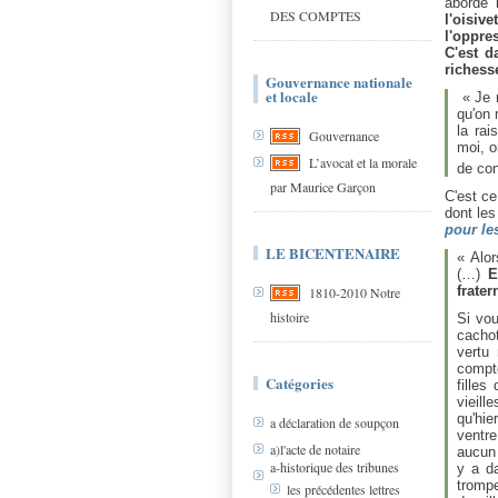
aborde 
DES COMPTES
l'oisiv
l'oppre
C'est d
richesse
Gouvernance nationale
et locale
« Je 
qu'on 
la rai
Gouvernance
moi, o
L’avocat et la morale
de co
par Maurice Garçon
C'est ce
dont les
pour le
LE BICENTENAIRE
« Alor
(…)
Ec
frate
1810-2010 Notre
histoire
Si vou
cacho
vertu
compte
Catégories
filles
vieill
qu'hie
a déclaration de soupçon
ventre
a)l'acte de notaire
aucun 
a-historique des tribunes
y a d
trompe
les précédentes lettres