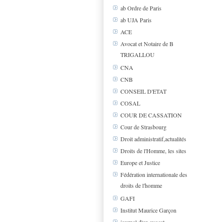
ab Ordre de Paris
ab UJA Paris
ACE
Avocat et Notaire de B
TRIGALLOU
CNA
CNB
CONSEIL D'ETAT
COSAL
COUR DE CASSATION
Cour de Strasbourg
Droit administratif,actualités
Droits de l'Homme, les sites
Europe et Justice
Fédération internationale des
droits de l'homme
GAFI
Institut Maurice Garçon