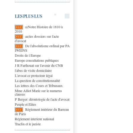
LES PLUS LUS
a)Notre Histoire de 1810 à
2010
aa)les dossiers sur l'acte
d'avocat
De l'absolutisme ordinal par PA
IWEINS
Droits de l Europe
Europe consultations publiques
J R Farthouat sur l'avenir du CNB
l'abus de visite domicilaire
L'avocat ce protecteur légal
La question de constitutionnalité
Les lettres des Cours et Tribunaux
Mme Alliot Marie sur le numerus
clausus
P Berger: déontologie de l'acte d'avocat
Peuple et Elites
Réglement intérieur du Barreau
de Paris
Réglement interieur national
Tracfin et le juriste