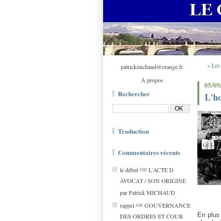
« Les
patrickmichaud@orange.fr
À propos
05/09
Rechercher
L'ho
Traduction
Commentaires récents
sur
le début
L'ACTE D
AVOCAT / SON ORIGINE
par Patrick MICHAUD
sur
rappel
GOUVERNANCE
En plus 
DES ORDRES ET COUR