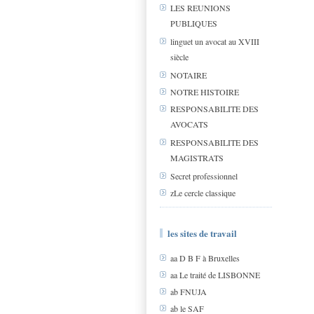
LES REUNIONS
PUBLIQUES
linguet un avocat au XVIII
siècle
NOTAIRE
NOTRE HISTOIRE
RESPONSABILITE DES
AVOCATS
RESPONSABILITE DES
MAGISTRATS
Secret professionnel
zLe cercle classique
les sites de travail
aa D B F à Bruxelles
aa Le traité de LISBONNE
ab FNUJA
ab le SAF