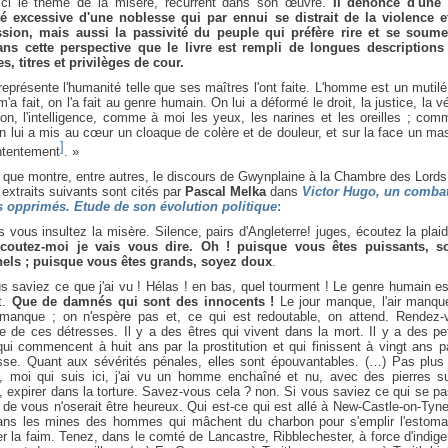
ici le thème de la misère, récurrent dans son œuvre.
Il dénonce d'une 
eté excessive d'une noblesse qui par ennui se distrait de la violence e
ssion, mais aussi la passivité du peuple qui préfère rire et se soumet
ans cette perspective que le livre est rempli de longues descriptions
s, titres et privilèges de cour.
représente l'humanité telle que ses maîtres l'ont faite. L'homme est un mutil
m'a fait, on l'a fait au genre humain. On lui a déformé le droit, la justice, la vé
son, l'intelligence, comme à moi les yeux, les narines et les oreilles ; co
n lui a mis au cœur un cloaque de colère et de douleur, et sur la face un m
]
ntentement
. »
 que montre, entre autres, le discours de Gwynplaine à la Chambre des Lords
 extraits suivants sont cités par
Pascal Melka
dans
Victor Hugo, un comba
s opprimés. Etude de son évolution politique
:
s vous insultez la misère. Silence, pairs d'Angleterre! juges, écoutez la plaid
outez-moi je vais vous dire. Oh ! puisque vous êtes puissants, s
rnels ; puisque vous êtes grands, soyez doux
.
s saviez ce que j'ai vu ! Hélas ! en bas, quel tourment ! Le genre humain e
t.
Que de damnés qui sont des innocents !
Le jour manque, l'air manque
 manque ; on n'espère pas et, ce qui est redoutable, on attend. Rendez-
 de ces détresses. Il y a des êtres qui vivent dans la mort. Il y a des pe
 qui commencent à huit ans par la prostitution et qui finissent à vingt ans p
esse. Quant aux sévérités pénales, elles sont épouvantables. (…) Pas plus 
r, moi qui suis ici, j'ai vu un homme enchaîné et nu, avec des pierres su
, expirer dans la torture. Savez-vous cela ? non. Si vous saviez ce qui se p
de vous n'oserait être heureux. Qui est-ce qui est allé à New-Castle-on-Tyne
ans les mines des hommes qui mâchent du charbon pour s'emplir l'estoma
r la faim. Tenez, dans le comté de Lancastre, Ribblechester, à force d'indig