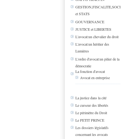
GESTION,FISCALITE,SOCIAL
et STATS
GOUVERNANCE
JUSTICE et LIBERTES
L'avocat:un chevalier du droit
L'avocat:un héritier des
Lumières
L'ordre d'avocat:un pilier de la
démocratie
La fonction d'avocat
Avocat en entreprise
La justice dans la cité
Le curseur des libertés
Le périmètre du Droit
Le PETIT PRINCE
Les dossiers législatifs
concernant les avocats