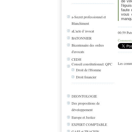
de vil
l'épui
faute 
vous 
a-Secret professionnel et
manque
Blanchiment
aL'acte d 'avocat
00:59 Pub
BATONNIER
Commentai
Bicentenaire des ordres
d'avocats
CEDH
Les comme
Conseil constitutionnel: QPC
Droit de l'Homme
Droit financier
DEONTOLOGIE
Des propositions de
développement
Europe et Justice
EXPERT COMPTABLE
GAFI et TRACFIN