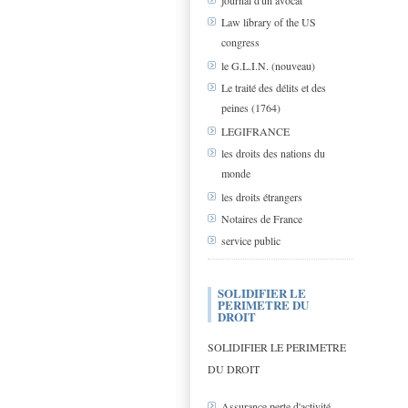
journal d'un avocat
Law library of the US
congress
le G.L.I.N. (nouveau)
Le traité des délits et des
peines (1764)
LEGIFRANCE
les droits des nations du
monde
les droits étrangers
Notaires de France
service public
SOLIDIFIER LE
PERIMETRE DU
DROIT
SOLIDIFIER LE PERIMETRE
DU DROIT
Assurance perte d'activité