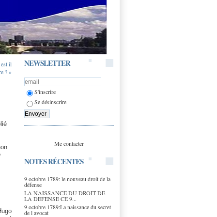
NEWSLETTER
st il
re ? »
S'inscrire
Se désinscrire
lié
Me contacter
non
e
NOTES RÉCENTES
9 octobre 1789: le nouveau droit de la
défense
LA NAISSANCE DU DROIT DE
LA DEFENSE CE 9...
9 octobre 1789:La naissance du secret
 Hugo
de l avocat