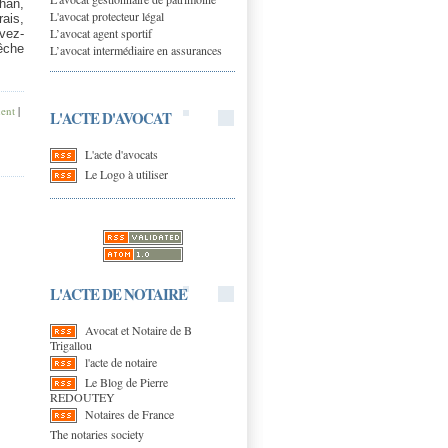
han,
L'avocat protecteur légal
ais,
L’avocat agent sportif
avez-
êche
L’avocat intermédiaire en assurances
ent
|
L'ACTE D'AVOCAT
L'acte d'avocats
Le Logo à utiliser
L'ACTE DE NOTAIRE
Avocat et Notaire de B
Trigallou
l'acte de notaire
Le Blog de Pierre
REDOUTEY
Notaires de France
The notaries society