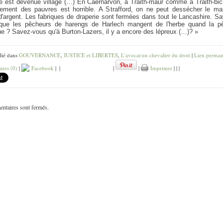
le est devenue village (…) En Caernarvon, à Traith-maur comme à Traith-bic
sement des pauvres est horrible. A Strafford, on ne peut dessécher le mar
d'argent. Les fabriques de draperie sont fermées dans tout le Lancashire. S
que les pêcheurs de harengs de Harlech mangent de l'herbe quand la p
 ? Savez-vous qu'à Burton-Lazers, il y a encore des lépreux (…)? »
lié dans
GOUVERNANCE
,
JUSTICE et LIBERTES
,
L'avocat:un chevalier du droit
|
Lien perman
res (0)
|
Facebook
|
|
|
|
Imprimer
|
|
|
ntaires sont fermés.