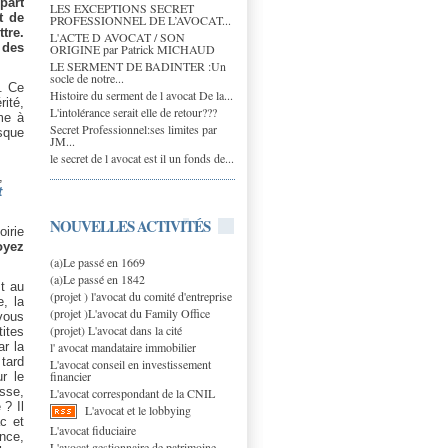
part
LES EXCEPTIONS SECRET
t de
PROFESSIONNEL DE L’AVOCAT...
tre.
L'ACTE D AVOCAT / SON
 des
ORIGINE par Patrick MICHAUD
LE SERMENT DE BADINTER :Un
socle de notre...
é. Ce
Histoire du serment de l avocat De la...
rité,
L'intolérance serait elle de retour???
mme à
Secret Professionnel:ses limites par
asque
JM...
le secret de l avocat est il un fonds de...
,
t
NOUVELLES ACTIVITÉS
oirie
oyez
(a)Le passé en 1669
(a)Le passé en 1842
st au
(projet ) l'avocat du comité d'entreprise
, la
(projet )L'avocat du Family Office
vous
(projet) L'avocat dans la cité
tites
l' avocat mandataire immobilier
ar la
tard
L'avocat conseil en investissement
financier
r le
asse,
L'avocat correspondant de la CNIL
 ? Il
L'avocat et le lobbying
c et
L'avocat fiduciaire
ence,
L'avocat gestionnaire de patrimoine