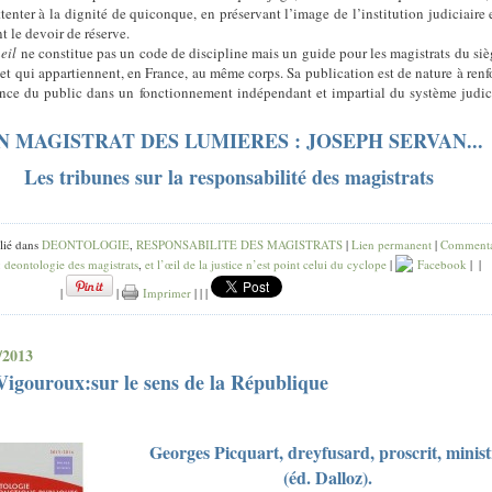
tenter à la dignité de quiconque, en préservant l’image de l’institution judiciaire 
t le devoir de réserve.
eil
ne constitue pas un code de discipline mais un guide pour les magistrats du siè
et qui appartiennent, en France, au même corps. Sa publication est de nature à renf
ance du public dans un fonctionnement indépendant et impartial du système judic
N MAGISTRAT DES LUMIERES : JOSEPH SERVAN...
Les tribunes sur la responsabilité des magistrats
lié dans
DEONTOLOGIE
,
RESPONSABILITE DES MAGISTRATS
|
Lien permanent
|
Commenta
:
deontologie des magistrats
,
et l’œil de la justice n’est point celui du cyclope
|
Facebook
|
|
|
|
Imprimer
|
|
|
/2013
igouroux:sur le sens de la République
Georges Picquart, dreyfusard, proscrit, minist
(éd. Dalloz).