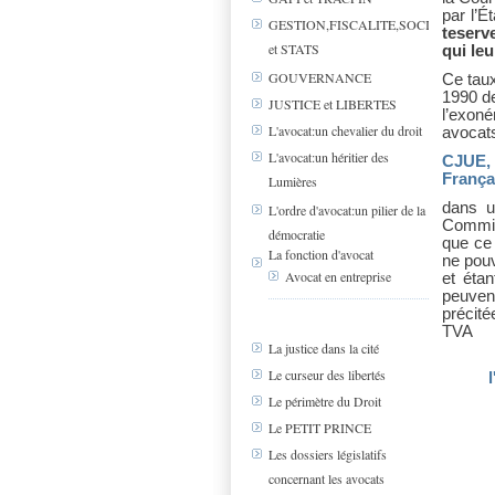
par l’É
GESTION,FISCALITE,SOCIAL
teserv
et STATS
qui leu
GOUVERNANCE
Ce taux
1990 de
JUSTICE et LIBERTES
l’exoné
L'avocat:un chevalier du droit
avocats
L'avocat:un héritier des
CJUE, 
França
Lumières
dans u
L'ordre d'avocat:un pilier de la
Commis
démocratie
que ce 
La fonction d'avocat
ne pou
Avocat en entreprise
et éta
peuvent
précit
TVA
La justice dans la cité
Le curseur des libertés
Le périmètre du Droit
Le PETIT PRINCE
Les dossiers législatifs
concernant les avocats