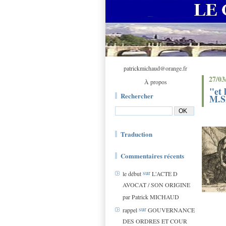
patrickmichaud@orange.fr
27/03
À propos
"et 
Rechercher
M.S
Traduction
Commentaires récents
sur
le début
L'ACTE D
AVOCAT / SON ORIGINE
par Patrick MICHAUD
sur
rappel
GOUVERNANCE
DES ORDRES ET COUR