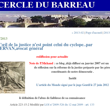
« 2013-02
|
Page d'accueil
|
2013
/2013
l’œil de la justice n’est point celui du cyclope..par
ERVAN,avocat général
rediffusion pour actualite
Note de P.Mich
aud
: ce blog ,déjà diffusé en janvier 2007 est un
de réflexion sur la réforme de la justice préparée par les père
constituants de notre démocratie .
Inédit
L’article du Monde signé par le juge Gentil le 27 juin 2012
lé définition de l'abus de faiblesse de sa connaissance
Article 223-15-2 Modifié par
LOI n°2009-526 du 12 mai 2009 - art. 133