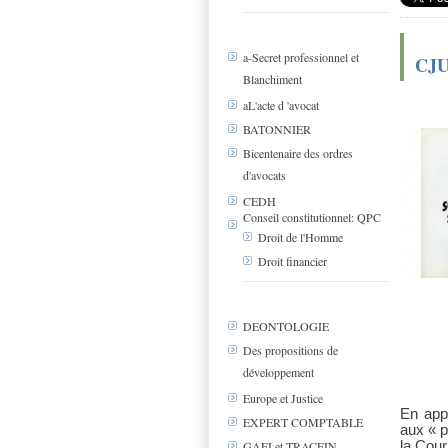
a-Secret professionnel et
CJU
Blanchiment
aL'acte d 'avocat
BATONNIER
Bicentenaire des ordres
d'avocats
CEDH
Conseil constitutionnel: QPC
Droit de l'Homme
Droit financier
DEONTOLOGIE
Des propositions de
développement
Europe et Justice
En appl
EXPERT COMPTABLE
aux « p
la Cour
GAFI et TRACFIN