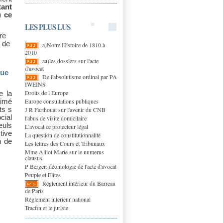
tant
) ce
LES PLUS LUS
re
n de
a)Notre Histoire de 1810 à
2010
aa)les dossiers sur l'acte
d'avocat
que
De l'absolutisme ordinal par PA
IWEINS
Droits de l Europe
e la
Europe consultations publiques
timé
J R Farthouat sur l'avenir du CNB
ts s
cial
l'abus de visite domicilaire
euls
L'avocat ce protecteur légal
tive
La question de constitutionnalité
n de
Les lettres des Cours et Tribunaux
Mme Alliot Marie sur le numerus
clausus
P Berger: déontologie de l'acte d'avocat
Peuple et Elites
Réglement intérieur du Barreau
de Paris
Réglement interieur national
Tracfin et le juriste