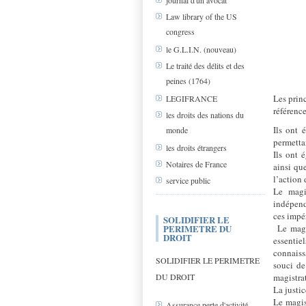
journal d'un avocat
Law library of the US
congress
le G.L.I.N. (nouveau)
Le traité des délits et des
peines (1764)
Les prin
LEGIFRANCE
référenc
les droits des nations du
Ils ont 
monde
permetta
les droits étrangers
Ils ont 
Notaires de France
ainsi qu
l’action 
service public
Le magis
indépend
ces impé
SOLIDIFIER LE
Le magi
PERIMETRE DU
DROIT
essentie
connaiss
SOLIDIFIER LE PERIMETRE
souci de
magistrat
DU DROIT
La justi
Le magis
Assurance perte d'activité