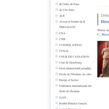
ab Ordre de Paris
ab UJA Paris
23/03
ACE
Déon
Avocat et Notaire de B
TRIGALLOU
Statue d
CNA
C.
,
Musée
CNB
CONSEIL D'ETAT
COSAL
COUR DE CASSATION
Cour de Strasbourg
Droit administratif,actualités
Droits de l'Homme, les sites
Europe et Justice
Fédération internationale des
droits de l'homme
GAFI
Institut Maurice Garçon