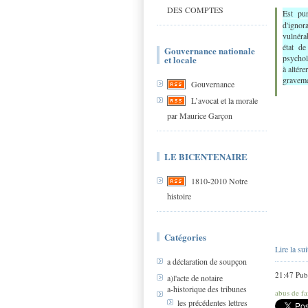
DES COMPTES
Est pu
d'ignor
vulnéra
état de
Gouvernance nationale
psychol
et locale
à altér
graveme
Gouvernance
L’avocat et la morale
par Maurice Garçon
LE BICENTENAIRE
1810-2010 Notre
histoire
Catégories
Lire la sui
a déclaration de soupçon
21:47 Pub
a)l'acte de notaire
a-historique des tribunes
abus de fa
les précédentes lettres