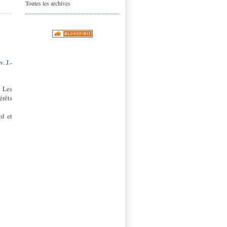
Toutes les archives
. J.-
. Les
érêts
rd et