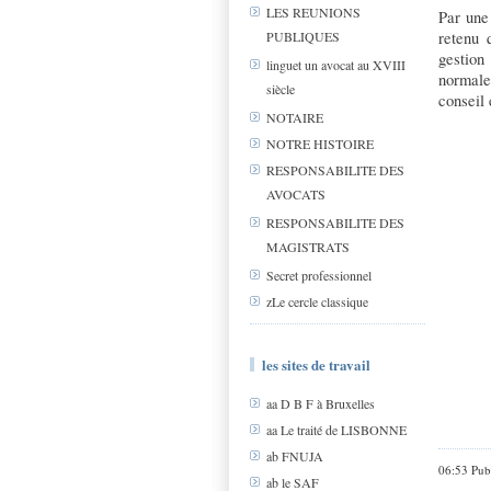
LES REUNIONS
Par une
PUBLIQUES
retenu 
gestio
linguet un avocat au XVIII
normale
siècle
conseil 
NOTAIRE
NOTRE HISTOIRE
RESPONSABILITE DES
AVOCATS
RESPONSABILITE DES
MAGISTRATS
Secret professionnel
zLe cercle classique
les sites de travail
aa D B F à Bruxelles
aa Le traité de LISBONNE
ab FNUJA
06:53 Pub
ab le SAF