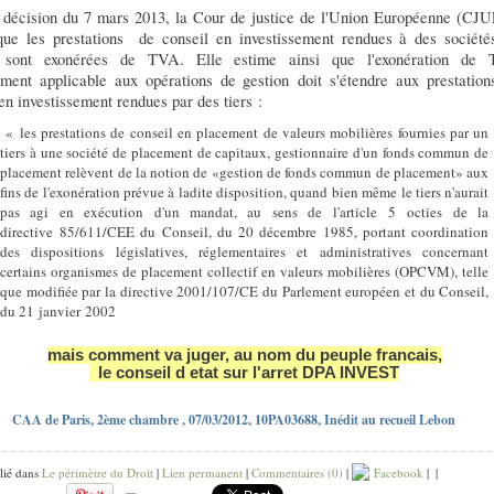
 décision du 7 mars 2013, la Cour de justice de l'Union Européenne (CJU
que les prestations
de conseil en investissement rendues à des société
n sont exonérées de TVA. Elle estime ainsi que l'exonération de
ment applicable aux opérations de gestion doit s'étendre aux prestation
en investissement rendues par des tiers :
« les prestations de conseil en placement de valeurs mobilières fournies par un
tiers à une société de placement de capitaux, gestionnaire d'un fonds commun de
placement relèvent de la notion de «gestion de fonds commun de placement» aux
fins de l'exonération prévue à ladite disposition, quand bien même le tiers n'aurait
pas agi en exécution d'un mandat, au sens de l'article 5 octies de la
directive 85/611/CEE du Conseil, du 20 décembre 1985, portant coordination
des dispositions législatives, réglementaires et administratives concernant
certains organismes de placement collectif en valeurs mobilières (OPCVM), telle
que modifiée par la directive 2001/107/CE du Parlement européen et du Conseil,
du 21 janvier 2002
mais comment va juger, au nom du peuple francais,
le conseil d etat sur l'arret DPA INVEST
CAA de Paris, 2ème chambre , 07/03/2012, 10PA03688, Inédit au recueil Lebon
lié dans
Le périmètre du Droit
|
Lien permanent
|
Commentaires (0)
|
Facebook
|
|