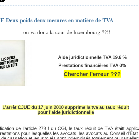
E Deux poids deux mesures en matière de TVA
ou va donc la cour de luxembourg ??!!
Aide juridictionnelle TVA 19.6 %
Prestations financières TVA 0%
Chercher l’erreur ???
L’arrêt CJUE du 17 juin 2010 supprime la tva au taux réduit
pour l’aide juridictionnelle
ication de l’article 279 f du CGI, le taux réduit de TVA étaitt applic
restations pour lesquelles les avocats, les avocats au Conseil d’Etat 
 de cassation et les avoués sont indemnisés totalement ou partielle