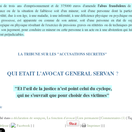
ni de trois ans d'emprisonnement et de 375000 euros d'amende
l'abus frauduleux
de l
ance ou de la situation de faiblesse soit d'un mineur, soit d'une personne dont la particu
bilité, due à son âge, à une maladie, à une infirmité, à une déficience physique ou psychique o
 grossesse, est apparente ou connue de son auteur, soit d'une personne en état de suj
ogique ou physique résultant de l'exercice de pressions graves ou réitérées ou de techniques p
er son jugement, pour conduire ce mineur ou cette personne à un acte ou à une abstention qui lu
nt préjudiciables.
LA TRIBUNE SUR LES "ACCUSATIONS SECRETES
"
QUI ETAIT L'AVOCAT GENERAL SERVAN
?
"Et l’œil de la justice n’est point celui du cyclope,
qui ne s’ouvrait que pour choisir des victimes"
te
lié dans
a déclaration de soupçon
,
La fonction d'avocat
|
Lien permanent
|
Commentaires (1)
| Tag
iblesse
|
Facebook
|
|
|
|
Imprimer
|
|
|