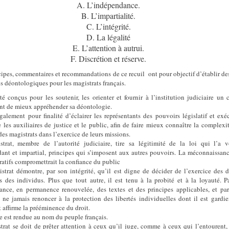
A. L’indépendance
.
B. L’impartialité
.
C. L’intégrité
.
D. La légalité
E. L’attention à autrui
.
F. Discrétion et réserve
.
cipes, commentaires et recommandations de ce recuil ont pour objectif d’établir de
es déontologiques pour les magistrats français.
été conçus pour les soutenir, les orienter et fournir à l’institution judiciaire un 
nt de mieux appréhender sa déontologie.
également pour finalité d’éclairer les représentants des pouvoirs législatif et exéc
e les auxiliaires de justice et le public, afin de faire mieux connaître la complexi
des magistrats dans l’exercice de leurs missions.
trat, membre de l’autorité judiciaire, tire sa légitimité de la loi qui l’a 
ant et impartial, principes qui s’imposent aux autres pouvoirs. La méconnaissan
ratifs compromettrait la confiance du public
strat démontre, par son intégrité, qu’il est digne de décider de l’exercice des d
ls des individus. Plus que tout autre, il est tenu à la probité et à la loyauté. P
ance, en permanence renouvelée, des textes et des principes applicables, et pa
 ne jamais renoncer à la protection des libertés individuelles dont il est gardie
 affirme la prééminence du droit.
ce est rendue au nom du peuple français.
trat se doit de prêter attention à ceux qu’il juge, comme à ceux qui l’entourent,