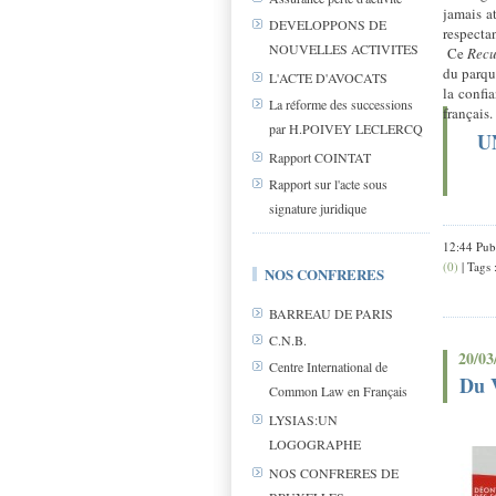
jamais at
DEVELOPPONS DE
respectan
NOUVELLES ACTIVITES
Ce
Recu
du parqu
L'ACTE D'AVOCATS
la confi
La réforme des successions
français.
par H.POIVEY LECLERCQ
U
Rapport COINTAT
Rapport sur l'acte sous
signature juridique
12:44 Pub
(0)
| Tags 
NOS CONFRERES
BARREAU DE PARIS
C.N.B.
20/03
Centre International de
Du V
Common Law en Français
LYSIAS:UN
LOGOGRAPHE
NOS CONFRERES DE