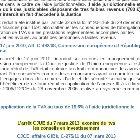
tat dans le cadre de l’aide juridictionnelle». ;
l aide juridictionnelle e
e qu'à des justiciables disposant de tres faibles revenus (700 €
r interdit en fait d'acceder à la Justice
 réduit a été institué par l’article 32 de la loi n° 90-1168 du 29 décemb
 finances pour 1991 afin d’atténuer les conséquences de l’abrogatio
ration de TVA sur les prestations réglementées accomplies par les
 et les avoués. au profit des personnes à faibles revenus
17 juin 2010, Aff. C-492/08, Commission européenne c./ Républi
ise.
n arrêt du 17 juin 2010 introduit sur recours en manquement d
sion européenne, la Cour de justice de l’Union européenne a es
taux réduit de TVA était contraire au droit communautaire, les avoca
vant être considérés comme des « organismes ayant un caractère so
nt engagés dans des œuvres d’aide et de sécurité sociale» qui s
 bénéficier de ce taux réduit en application de l’annexe III à la direc
ée 2006/112/CE du 28 novembre 2006 relative au système commu
l'application de la TVA au taux de 19.6% à l'aide juridictionnelle
L’arrêt CJUE du 7 mars 2013 exonère de tva
les conseils en investissement
CJCE, affaire GfBk, C-275/11 du 07 mars 2013