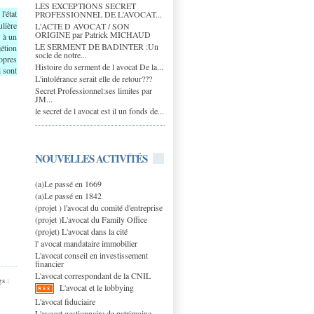
LES EXCEPTIONS SECRET
'état
PROFESSIONNEL DE L’AVOCAT...
lière
L'ACTE D AVOCAT / SON
ORIGINE par Patrick MICHAUD
u à un
LE SERMENT DE BADINTER :Un
étion
socle de notre...
ropres
Histoire du serment de l avocat De la...
i sont
L'intolérance serait elle de retour???
Secret Professionnel:ses limites par
JM...
le secret de l avocat est il un fonds de...
NOUVELLES ACTIVITÉS
(a)Le passé en 1669
(a)Le passé en 1842
(projet ) l'avocat du comité d'entreprise
(projet )L'avocat du Family Office
(projet) L'avocat dans la cité
l' avocat mandataire immobilier
L'avocat conseil en investissement
financier
L'avocat correspondant de la CNIL
s :
L'avocat et le lobbying
L'avocat fiduciaire
L'avocat gestionnaire de patrimoine