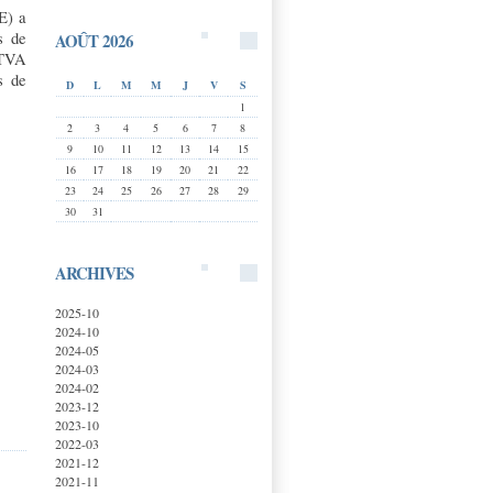
E) a
s de
AOÛT 2026
 TVA
s de
D
L
M
M
J
V
S
1
2
3
4
5
6
7
8
9
10
11
12
13
14
15
16
17
18
19
20
21
22
23
24
25
26
27
28
29
30
31
ARCHIVES
2025-10
2024-10
2024-05
2024-03
2024-02
2023-12
2023-10
2022-03
2021-12
2021-11