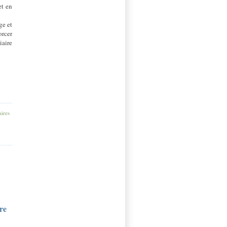
et en
ge et
orcer
iaire
ires
re