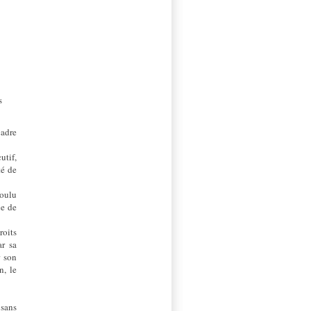
s
cadre
utif,
té de
voulu
ce de
roits
ar sa
r son
n, le
 sans