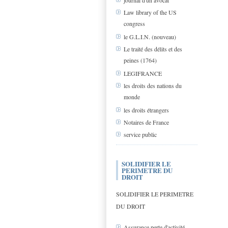
journal d'un avocat
Law library of the US
congress
le G.L.I.N. (nouveau)
Le traité des délits et des
peines (1764)
LEGIFRANCE
les droits des nations du
monde
les droits étrangers
Notaires de France
service public
SOLIDIFIER LE
PERIMETRE DU
DROIT
SOLIDIFIER LE PERIMETRE
DU DROIT
Assurance perte d'activité