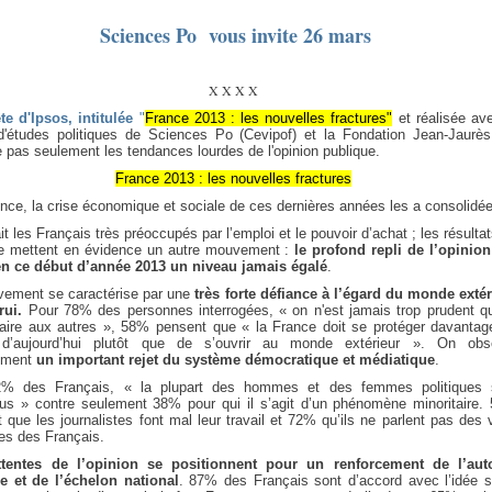
Sciences Po vous invite 26 mars
X X X X
te d'Ipsos, intitulée
"
France 2013 : les nouvelles fractures"
et réalisée ave
d'études politiques de Sciences Po (Cevipof) et la Fondation Jean-Jaurès
 pas seulement les tendances lourdes de l'opinion publique.
France 2013 : les nouvelles fractures
ence, la crise économique et sociale de ces dernières années les a consolidé
t les Français très préoccupés par l’emploi et le pouvoir d’achat ; les résulta
te mettent en évidence un autre mouvement :
le profond repli de l’opinion
 en ce début d’année 2013 un niveau jamais égalé
.
ement se caractérise par une
très forte défiance à l’égard du monde extér
rui.
Pour 78% des personnes interrogées, « on n'est jamais trop prudent q
faire aux autres », 58% pensent que « la France doit se protéger davantag
d’aujourd’hui plutôt que de s’ouvrir au monde extérieur ». On obs
lement
un important rejet du système démocratique et médiatique
.
% des Français, « la plupart des hommes et des femmes politiques 
us » contre seulement 38% pour qui il s’agit d’un phénomène minoritaire.
 que les journalistes font mal leur travail et 72% qu’ils ne parlent pas des 
es des Français.
ttentes de l’opinion se positionnent pour un renforcement de l’auto
ue et de l’échelon national
. 87% des Français sont d’accord avec l’idée s