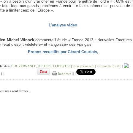
 « on a besoin d’un vrai chef en France pour remettre de l’ordre » ; 65% est
 faire face aux grands problèmes à venir il « faut renforcer les pouvoirs de 
tte à limiter ceux de l’Europe ».
L’analyse video
rien Michel Winock
commente l étude « France 2013 : Nouvelles Fractures 
 l’état d’esprit «délétère» et «angoissé» des Français.
Propos recueillis par Gérard Courtois,
lié dans
GOUVERNANCE
,
JUSTICE et LIBERTES
|
Lien permanent
|
Commentaires (0)
|
k
|
|
|
|
Imprimer
|
|
|
ntaires sont fermés.