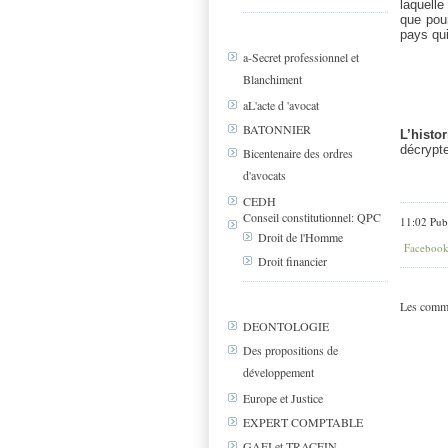
laquelle
que pour
pays qui
a-Secret professionnel et
Blanchiment
aL'acte d 'avocat
BATONNIER
L’histo
décrypte
Bicentenaire des ordres
d'avocats
CEDH
Conseil constitutionnel: QPC
11:02 Pub
Droit de l'Homme
Faceboo
Droit financier
Les comme
DEONTOLOGIE
Des propositions de
développement
Europe et Justice
EXPERT COMPTABLE
GAFI et TRACFIN