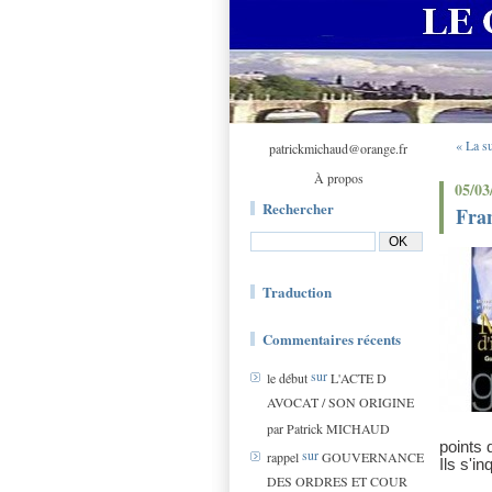
« La s
patrickmichaud@orange.fr
À propos
05/03
Rechercher
Fran
Traduction
Commentaires récents
sur
le début
L'ACTE D
AVOCAT / SON ORIGINE
par Patrick MICHAUD
points 
sur
rappel
GOUVERNANCE
Ils s'i
DES ORDRES ET COUR