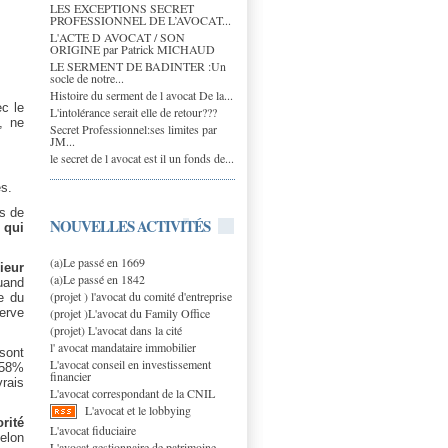
LES EXCEPTIONS SECRET
PROFESSIONNEL DE L’AVOCAT...
L'ACTE D AVOCAT / SON
ORIGINE par Patrick MICHAUD
LE SERMENT DE BADINTER :Un
socle de notre...
Histoire du serment de l avocat De la...
c le
L'intolérance serait elle de retour???
, ne
Secret Professionnel:ses limites par
JM...
le secret de l avocat est il un fonds de...
es.
ts de
NOUVELLES ACTIVITÉS
 qui
(a)Le passé en 1669
ieur
(a)Le passé en 1842
uand
(projet ) l'avocat du comité d'entreprise
e du
(projet )L'avocat du Family Office
erve
(projet) L'avocat dans la cité
l' avocat mandataire immobilier
sont
L'avocat conseil en investissement
 58%
financier
vrais
L'avocat correspondant de la CNIL
L'avocat et le lobbying
rité
L'avocat fiduciaire
elon
L'avocat gestionnaire de patrimoine