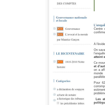
DES COMPTES
Gouvernance nationale
et locale
L'enquê
Gouvernance
Centre 
confirme
L’avocat et la morale
par Maurice Garçon
A l'évid
On savai
LE BICENTENAIRE
l’enquê
atteint
1810-2010 Notre
Ce mouv
et d’aut
histoire
on a af
monde 
parallè
Catégories
Pour 62
corromp
a déclaration de soupçon
estiment
problèm
a)l'acte de notaire
a-historique des tribunes
Les a
politiq
les précédentes lettres