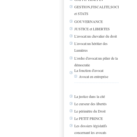
GESTION,FISCALITE,SOCIAL
et STATS
GOUVERNANCE
JUSTICE et LIBERTES
L'avocat:un chevalier du droit
L'avocat:un héritier des
Lumières
L'ordre d'avocat:un pilier de la
démocratie
La fonction d'avocat
Avocat en entreprise
La justice dans la cité
Le curseur des libertés
Le périmètre du Droit
Le PETIT PRINCE
Les dossiers législatifs
concernant les avocats