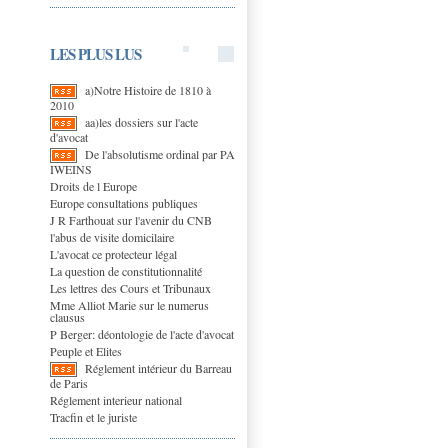
LES PLUS LUS
a)Notre Histoire de 1810 à
2010
aa)les dossiers sur l'acte
d'avocat
De l'absolutisme ordinal par PA
IWEINS
Droits de l Europe
Europe consultations publiques
J R Farthouat sur l'avenir du CNB
l'abus de visite domicilaire
L'avocat ce protecteur légal
La question de constitutionnalité
Les lettres des Cours et Tribunaux
Mme Alliot Marie sur le numerus
clausus
P Berger: déontologie de l'acte d'avocat
Peuple et Elites
Réglement intérieur du Barreau
de Paris
Réglement interieur national
Tracfin et le juriste