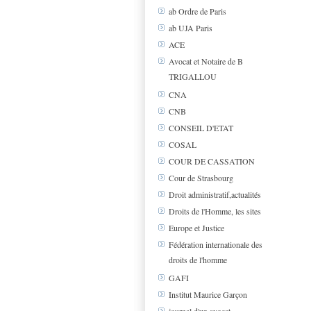
ab Ordre de Paris
ab UJA Paris
ACE
Avocat et Notaire de B
TRIGALLOU
CNA
CNB
CONSEIL D'ETAT
COSAL
COUR DE CASSATION
Cour de Strasbourg
Droit administratif,actualités
Droits de l'Homme, les sites
Europe et Justice
Fédération internationale des
droits de l'homme
GAFI
Institut Maurice Garçon