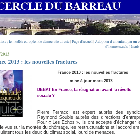
uisse ; le modèle européen de démocratie directe
|
Page d'accueil
|
Adoption d un enfant par un c
d’homosexuels ( à suivr
/2013
ce 2013 : les nouvelles fractures
France 2013 : les nouvelles fractures
mise à jour mars 2013
DEBAT En France, la résignation avant la révolte
sociale ?
Pierre Ferracci est expert auprès des syndic
Raymond Soubie auprès des directions d'entrepr
Pour « Les Echos », ils ont accepté d'échanger l
de vue sur la montée du chômage, les restructurations et l'accord emp
nquiètent tous les deux du climat social, lourd de menaces.