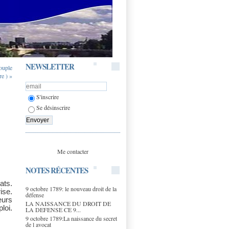
NEWSLETTER
ouple
e ) »
S'inscrire
Se désinscrire
Me contacter
NOTES RÉCENTES
ats.
9 octobre 1789: le nouveau droit de la
ise.
défense
eurs
LA NAISSANCE DU DROIT DE
loi.
LA DEFENSE CE 9...
9 octobre 1789:La naissance du secret
de l avocat