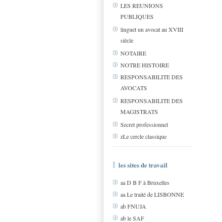
LES REUNIONS
PUBLIQUES
linguet un avocat au XVIII
siècle
NOTAIRE
NOTRE HISTOIRE
RESPONSABILITE DES
AVOCATS
RESPONSABILITE DES
MAGISTRATS
Secret professionnel
zLe cercle classique
les sites de travail
aa D B F à Bruxelles
aa Le traité de LISBONNE
ab FNUJA
ab le SAF