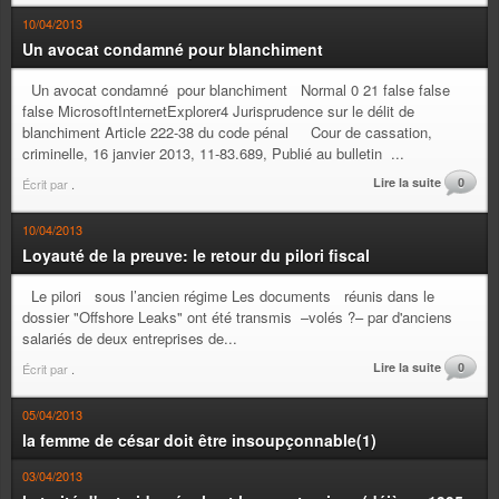
10/04/2013
Un avocat condamné pour blanchiment
Un avocat condamné pour blanchiment Normal 0 21 false false
false MicrosoftInternetExplorer4 Jurisprudence sur le délit de
blanchiment Article 222-38 du code pénal Cour de cassation,
criminelle, 16 janvier 2013, 11-83.689, Publié au bulletin ...
Lire la suite
0
Écrit par
.
10/04/2013
Loyauté de la preuve: le retour du pilori fiscal
Le pilori sous l’ancien régime Les documents réunis dans le
dossier "Offshore Leaks" ont été transmis –volés ?– par d'anciens
salariés de deux entreprises de...
Lire la suite
0
Écrit par
.
05/04/2013
la femme de césar doit être insoupçonnable(1)
03/04/2013