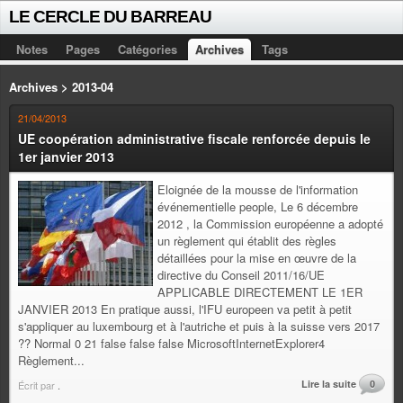
LE CERCLE DU BARREAU
Notes
Pages
Catégories
Archives
Tags
Archives > 2013-04
21/04/2013
UE coopération administrative fiscale renforcée depuis le
1er janvier 2013
Eloignée de la mousse de l'information
événementielle people, Le 6 décembre
2012 , la Commission européenne a adopté
un règlement qui établit des règles
détaillées pour la mise en œuvre de la
directive du Conseil 2011/16/UE
APPLICABLE DIRECTEMENT LE 1ER
JANVIER 2013 En pratique aussi, l'IFU europeen va petit à petit
s'appliquer au luxembourg et à l'autriche et puis à la suisse vers 2017
?? Normal 0 21 false false false MicrosoftInternetExplorer4
Règlement...
Lire la suite
0
Écrit par
.