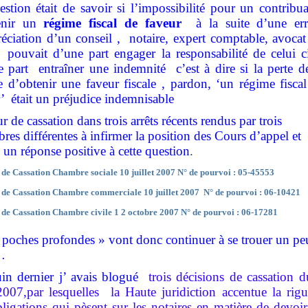
stion était de savoir si l’impossibilité pour un contribu
enir un
régime fiscal de faveur
à la suite d’une err
éciation d’un conseil ,
notaire, expert comptable, avoca
pouvait d’une part engager la responsabilité de celui c
e part
entraîner une indemnité
c’est à dire si la perte d
 d’obtenir une faveur fiscale , pardon, ‘un régime fisca
r’
était un préjudice indemnisable
r de cassation dans trois arrêts récents rendus par trois
res différentes à infirmer la position des Cours d’appel et
un réponse positive à cette question
.
de Cassation Chambre sociale 10 juillet 2007 N° de pourvoi : 05-45553
 de Cassation Chambre commerciale 10 juillet 2007
N° de pourvoi : 06-10421
de Cassation Chambre civile 1 2 octobre 2007 N° de pourvoi : 06-17281
poches profondes » vont donc continuer à se trouer un pe
…
in dernier j’ avais blogué
trois décisions de cassation 
 2007,par lesquelles
la Haute juridiction accentue la rig
ligations qui pèsent sur les notaires en matière de devoi