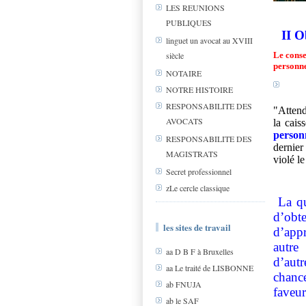
LES REUNIONS
PUBLIQUES
II O
linguet un avocat au XVIII
siècle
Le conse
personne
NOTAIRE
NOTRE HISTOIRE
RESPONSABILITE DES
"Attend
AVOCATS
la cais
person
RESPONSABILITE DES
dernier
MAGISTRATS
violé le
Secret professionnel
zLe cercle classique
La qu
d’obt
les sites de travail
d’appr
autre
aa D B F à Bruxelles
d’autr
aa Le traité de LISBONNE
chance
ab FNUJA
faveu
ab le SAF