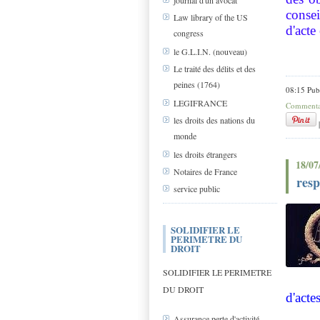
journal d'un avocat
consei
Law library of the US
d'acte 
congress
le G.L.I.N. (nouveau)
Le traité des délits et des
peines (1764)
08:15 Pub
LEGIFRANCE
Commentai
les droits des nations du
monde
les droits étrangers
18/07
Notaires de France
resp
service public
SOLIDIFIER LE
PERIMETRE DU
DROIT
SOLIDIFIER LE PERIMETRE
DU DROIT
d'acte
Assurance perte d'activité