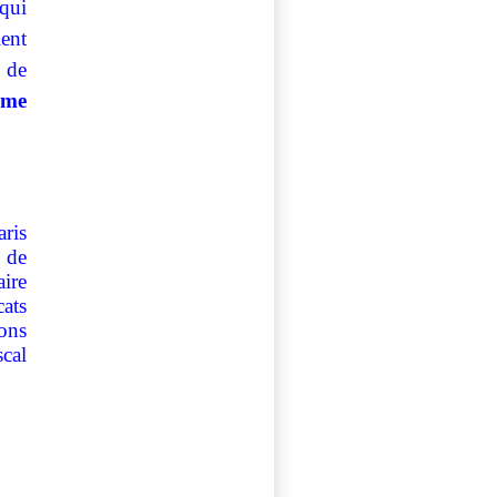
qui
ient
n de
orme
aris
s de
ire
cats
ions
scal