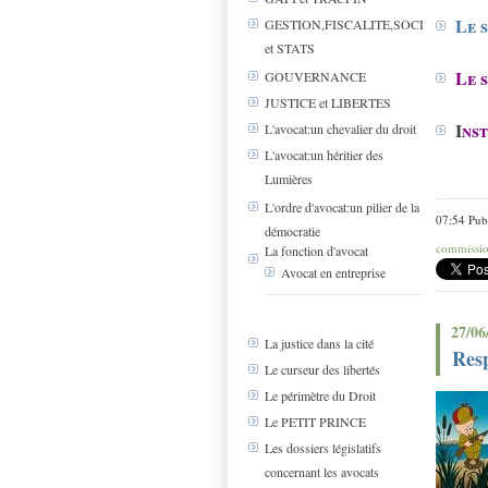
Le 
GESTION,FISCALITE,SOCIAL
et STATS
Le 
GOUVERNANCE
JUSTICE et LIBERTES
I
nst
L'avocat:un chevalier du droit
L'avocat:un héritier des
Lumières
L'ordre d'avocat:un pilier de la
07:54 Pub
démocratie
commissio
La fonction d'avocat
Avocat en entreprise
27/06
La justice dans la cité
Resp
Le curseur des libertés
Le périmètre du Droit
Le PETIT PRINCE
Les dossiers législatifs
concernant les avocats