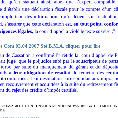
ndu qu’en statuant ainsi, alors que l’expert comptable 
e d’établir une déclaration fiscale pour le compte d’un cl
compte tenu des informations qu’il détient sur la situatio
ci, s’assurer que cette déclaration
est, en tout point, conf
igences légales,
la cour d’appel a violé le texte susvisé ;"
ss Com 03.04.2007 Sté B.M.A. cliquer pour lire
ur
de Cassation a confirmé l’arrêt de la cour d’appel de P
vait jugé
que le préjudice subi par le souscripteur de part
 turbo par suite du manquement du gérant et du déposita
onds
à leur obligation de résultat
de remettre des certifi
t conformes à leur destination correspondait aux imposit
en recouvrement et acquittées à la suite du redressement fi
ant du rejet des crédits d’impôt certifiés.
 RESPONSABILITE D UN CONSEIL N N’ENTRAINE PAS OBLIGATOIREMENT UN
ICE