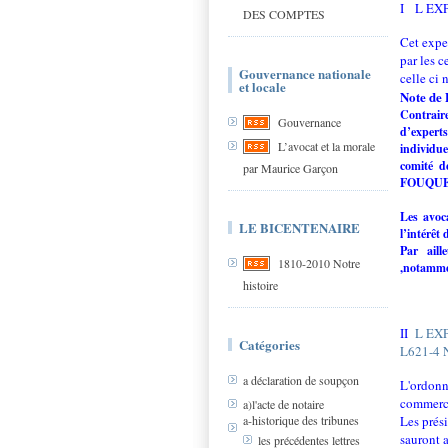
I L EX
DES COMPTES
Cet exper
par les c
Gouvernance nationale
celle ci 
et locale
Note de
Contrair
Gouvernance
d’expert
L’avocat et la morale
individue
comité d
par Maurice Garçon
FOUQUE
Les avoc
LE BICENTENAIRE
l’intérêt
Par aill
1810-2010 Notre
,notamm
histoire
II
L EX
Catégories
L621-4 
a déclaration de soupçon
L'ordonn
commerce
a)l'acte de notaire
a-historique des tribunes
Les prés
sauront a
les précédentes lettres