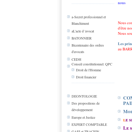
nous
a-Secret professionnel et
Nous cont
Blanchiment
d'être n
aL'acte d 'avocat
Nous sout
BATONNIER
Les prin
Bicentenaire des ordres
au BARR
d'avocats
CEDH
Conseil constitutionnel: QPC
Droit de l'Homme
Droit financier
DEONTOLOGIE
COM
PA
Des propositions de
développement
Mod
Europe et Justice
l
e 
EXPERT COMPTABLE
Le 
GAFI et TRACFIN