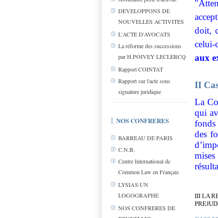
"Atte
DEVELOPPONS DE
accept
NOUVELLES ACTIVITES
doit, 
L'ACTE D'AVOCATS
celui-
La réforme des successions
par H.POIVEY LECLERCQ
aux ex
Rapport COINTAT
Rapport sur l'acte sous
II Ca
signature juridique
La Co
qui a
NOS CONFRERES
fonds
des f
BARREAU DE PARIS
d’impô
C.N.B.
mises 
Centre International de
résult
Common Law en Français
LYSIAS:UN
LOGOGRAPHE
III LA
PREJUD
NOS CONFRERES DE