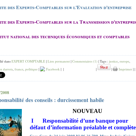
site des Experts-Comptables sur l'Evaluation d'entreprise
site des Experts-Comptables sur la Transmission d'entrepri
itut national des techniques économiques et comptables
lié dans
EXPERT COMPTABLE
|
Lien permanent
|
Commentaires (1)
| Tags :
justice
,
europe
,
n darrois
,
france
,
politique
|
Facebook
|
|
|
|
Imprimer
|
|
/2008
onsabilité des conseils : durcissement habile
NOUVEAU
I Responsabilité d’une banque pour
défaut d’information préalable et complèt