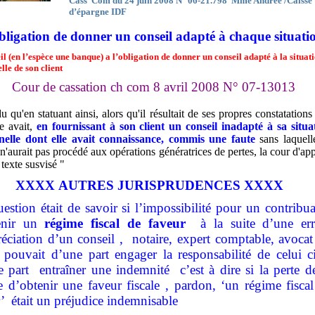
Cass
Com du 24 juin 2008 N°
06-21.798
Mme Andrée /Caisse
d’épargne IDF
bligation de donner un conseil adapté à chaque situati
il (en l’espèce une banque) a l’obligation de donner un conseil adapté à la situat
lle de son client
Cour de cassation ch com 8 avril 2008 N° 07-13013
u qu'en statuant ainsi, alors qu'il résultait de ses propres constatations
se avait,
en fournissant à son client un conseil inadapté à sa situa
nelle dont elle avait connaissance, commis une faute
sans laquell
 n'aurait pas procédé aux opérations génératrices de pertes, la cour d'app
 texte susvisé "
XXXX AUTRES JURISPRUDENCES XXXX
estion était de savoir si l’impossibilité pour un contribu
enir un
régime fiscal de faveur
à la suite d’une err
éciation d’un conseil ,
notaire, expert comptable, avoca
pouvait d’une part engager la responsabilité de celui ci
e part
entraîner une indemnité
c’est à dire si la perte d
 d’obtenir une faveur fiscale , pardon, ‘un régime fisca
r’
était un préjudice indemnisable