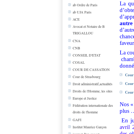
La que
ab Ordre de Paris
d’obt
ab UJA Paris
d’appr
ACE
autre
Avocat et Notaire de B
d’autr
TRIGALLOU
chance
CNA
faveu
CNB
La cou
CONSEIL D'ETAT
chamb
COSAL
donné 
COUR DE CASSATION
Cour 
Cour de Strasbourg
Cour
Droit administratif,actualités
Droits de l'Homme, les sites
Cour 
Europe et Justice
Nos « 
Fédération internationale des
plus 
droits de l'homme
En ju
GAFI
avril
Institut Maurice Garçon
des ob