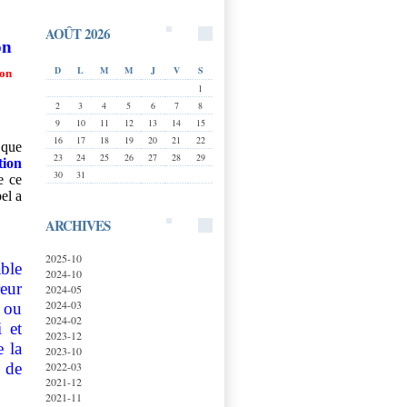
AOÛT 2026
on
D
L
M
M
J
V
S
ion
1
2
3
4
5
6
7
8
9
10
11
12
13
14
15
16
17
18
19
20
21
22
 que
23
24
25
26
27
28
29
tion
30
31
e ce
el a
ARCHIVES
2025-10
able
2024-10
eur
2024-05
2024-03
t ou
2024-02
 et
2023-12
e la
2023-10
2022-03
l de
2021-12
2021-11