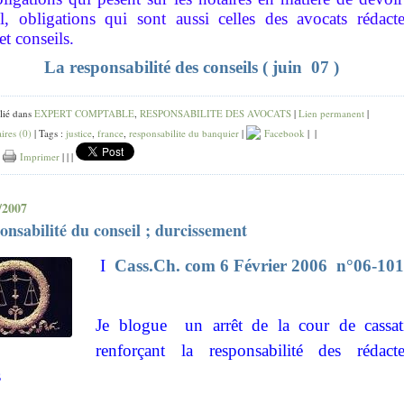
l, obligations qui sont aussi celles des avocats rédacte
et conseils.
La responsabilité des conseils ( juin 07 )
lié dans
EXPERT COMPTABLE
,
RESPONSABILITE DES AVOCATS
|
Lien permanent
|
res (0)
| Tags :
justice
,
france
,
responsabilite du banquier
|
Facebook
|
|
|
Imprimer
|
|
|
/2007
onsabilité du conseil ; durcissement
I
Cass.Ch. com 6 Février 2006 n°06-10
Je blogue un arrêt de la cour de cassat
renforçant la responsabilité des rédacte
s