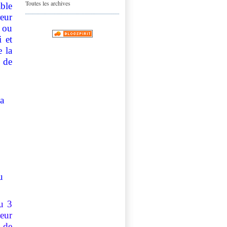
Toutes les archives
able
eur
t ou
i et
e la
l de
a
u
du 3
ueur
r de