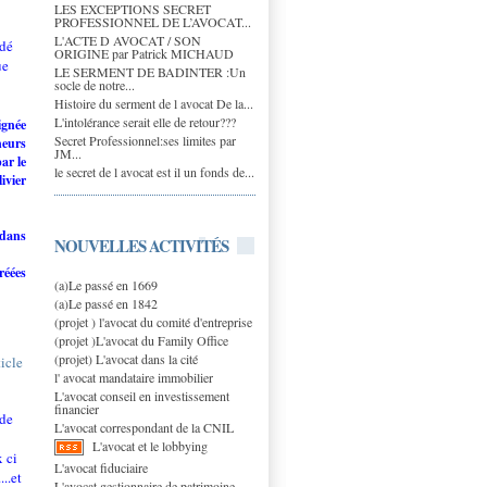
LES EXCEPTIONS SECRET
PROFESSIONNEL DE L’AVOCAT...
L'ACTE D AVOCAT / SON
rdé
ORIGINE par Patrick MICHAUD
ue
LE SERMENT DE BADINTER :Un
socle de notre...
Histoire du serment de l avocat De la...
L'intolérance serait elle de retour???
ignée
Secret Professionnel:ses limites par
neurs
JM...
par
le
le secret de l avocat est il un fonds de...
ivier
 dans
NOUVELLES ACTIVITÉS
réées
(a)Le passé en 1669
(a)Le passé en 1842
(projet ) l'avocat du comité d'entreprise
(projet )L'avocat du Family Office
(projet) L'avocat dans la cité
cle
l' avocat mandataire immobilier
L'avocat conseil en investissement
financier
 de
L'avocat correspondant de la CNIL
L'avocat et le lobbying
 ci
L'avocat fiduciaire
..et
L'avocat gestionnaire de patrimoine