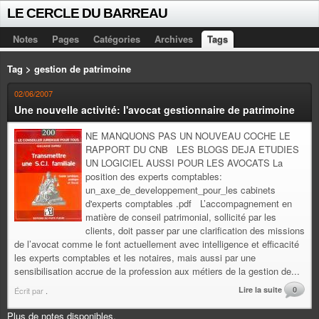
LE CERCLE DU BARREAU
Notes
Pages
Catégories
Archives
Tags
Tag > gestion de patrimoine
02/06/2007
Une nouvelle activité: l'avocat gestionnaire de patrimoine
NE MANQUONS PAS UN NOUVEAU COCHE LE
RAPPORT DU CNB LES BLOGS DEJA ETUDIES
UN LOGICIEL AUSSI POUR LES AVOCATS La
position des experts comptables:
un_axe_de_developpement_pour_les cabinets
d'experts comptables .pdf L’accompagnement en
matière de conseil patrimonial, sollicité par les
clients, doit passer par une clarification des missions
de l’avocat comme le font actuellement avec intelligence et efficacité
les experts comptables et les notaires, mais aussi par une
sensibilisation accrue de la profession aux métiers de la gestion de...
Lire la suite
0
Écrit par
.
Plus de notes disponibles.