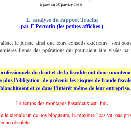
à jour au 25 janvier 2010
L' analyse du rapport Tracfin
par F Perrotin (les petites affiches )
aliste, le juriste ainsi que leurs conseils extérieurs
sont souv
emières lignes des opérations qui pourraient être visées par
professionnels du droit et de la fiscalité ont donc maintena
e plus l’obligation
de prévenir les risques de fraude fiscale
 blanchiment et ce dans l’intérêt même de leur entreprise.
Le temps des montages hasardeux est
fini.
le signale un de nos blogueurs, la maxime "pas vu, pas pri
venue obsolète.