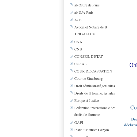
ab Ordre de Paris
ab UJA Paris
ACE
Avocat et Notaire de B
TRIGALLOU
CNA
CNB
CONSEIL D'ETAT
Obl
COSAL
COUR DE CASSATION
Cour de Strasbourg
Droit administratif,actualités
Droits de l'Homme, les sites
Europe et Justice
Co
Fédération internationale des
droits de l'homme
Déc
GAFI
déclara
Institut Maurice Garçon