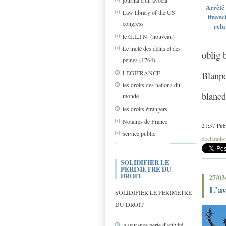
journal d'un avocat
Arrêté 
Law library of the US
financ
congress
rela
le G.L.I.N. (nouveau)
Le traité des délits et des
oblig
peines (1764)
LEGIFRANCE
Blan
les droits des nations du
blan
monde
les droits étrangers
Notaires de France
21:57 Pub
service public
declarati
SOLIDIFIER LE
PERIMETRE DU
DROIT
27/03
L’av
SOLIDIFIER LE PERIMETRE
DU DROIT
Assurance perte d'activité