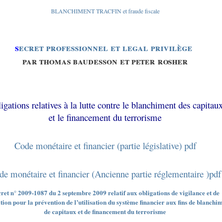
BLANCHIMENT TRACFIN et fraude fiscale
s
ecret professionnel et legal privilège
par thomas b
a
udesso
n
et
p
eter
r
oshe
r
igations relatives à la lutte contre le blanchiment des capitau
et le financement du terrorisme
Code monétaire et financier (partie législative) pdf
de monétaire et financier (Ancienne partie réglementaire )pdf
ret n° 2009-1087 du 2 septembre 2009 relatif aux obligations de vigilance et de
tion pour la prévention de l’utilisation du système financier aux fins de blanchi
de capitaux et de financement du terrorisme