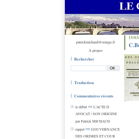
15/03
patrickmichaud@orange.fr
C.Be
À propos
Rechercher
Traduction
Commentaires récents
sur
le début
L'ACTE D
AVOCAT / SON ORIGINE
par Patrick MICHAUD
sur
rappel
GOUVERNANCE
DES ORDRES ET COUR