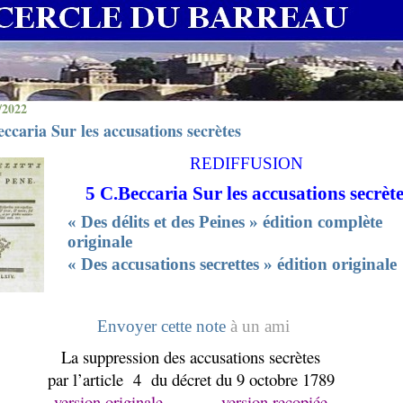
/2022
ccaria Sur les accusations secrètes
REDIFFUSION
5 C
.Beccaria Sur les accusations secrèt
« Des délits et des Peines » édition complète
originale
«
Des accusations secrettes » édition originale
Envoyer cette note
à un ami
La suppression des accusations secrètes
par l’article
4
du décret du 9 octobre 1789
version originale
version recopiée