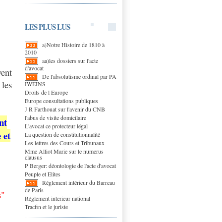
LES PLUS LUS
a)Notre Histoire de 1810 à
2010
aa)les dossiers sur l'acte
d'avocat
ent
De l'absolutisme ordinal par PA
 les
IWEINS
Droits de l Europe
Europe consultations publiques
J R Farthouat sur l'avenir du CNB
l'abus de visite domicilaire
nt
L'avocat ce protecteur légal
 et
La question de constitutionnalité
Les lettres des Cours et Tribunaux
Mme Alliot Marie sur le numerus
clausus
P Berger: déontologie de l'acte d'avocat
Peuple et Elites
Réglement intérieur du Barreau
de Paris
s"
Réglement interieur national
Tracfin et le juriste