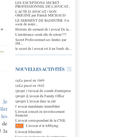
LES EXCEPTIONS SECRET
PROFESSIONNEL DE L’AVOCAT...
L'ACTE D AVOCAT / SON
ORIGINE par Patrick MICHAUD
LE SERMENT DE BADINTER :Un
socle de notre...
Histoire du serment de l avocat De la...
s"
L'intolérance serait elle de retour???
Secret Professionnel:ses limites par
JM...
le secret de l avocat est il un fonds de...
res
NOUVELLES ACTIVITÉS
(a)Le passé en 1669
(a)Le passé en 1842
(projet ) l'avocat du comité d'entreprise
(projet )L'avocat du Family Office
le
(projet) L'avocat dans la cité
,
l' avocat mandataire immobilier
llet
L'avocat conseil en investissement
les
financier
L'avocat correspondant de la CNIL
n de
L'avocat et le lobbying
é la
L'avocat fiduciaire
L'avocat gestionnaire de patrimoine