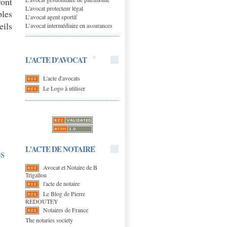
ont
L'avocat protecteur légal
bles
L’avocat agent sportif
eils
L’avocat intermédiaire en assurances
L'ACTE D'AVOCAT
L'acte d'avocats
Le Logo à utiliser
L'ACTE DE NOTAIRE
s
Avocat et Notaire de B
Trigallou
l'acte de notaire
Le Blog de Pierre
REDOUTEY
Notaires de France
The notaries society