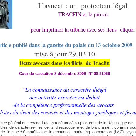
L’avocat : un
protecteur légal
TRACFIN et le juriste
pour imprimer la tribune avec ses liens cliquer
rticle publié dans la gazette du palais du 13 octobre 2009
mise à jour 29.
03.10
Deux avocats dans les filets
de Tracfin
Cour de cassation 2 décembre 2009
N° 09-81088
"La connaissance du caractère illégal
des activités exercées est déduit
de la compétence professionnelle des avocats,
listes du droit des sociétés et des montages juridiques et fisc
taire général du service Tracfin a dénoncé au procureur de la République des 
ibles de caractériser les délits d’escroquerie et de blanchiment commis sou
 de la société américaine International marketing corporation (IMC), ayan