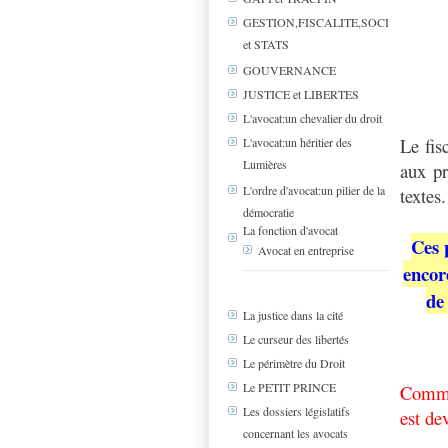
GESTION,FISCALITE,SOCIAL
et STATS
GOUVERNANCE
JUSTICE et LIBERTES
L'avocat:un chevalier du droit
Le fisc
L'avocat:un héritier des
Lumières
aux pr
L'ordre d'avocat:un pilier de la
textes.
démocratie
La fonction d'avocat
Ces 
Avocat en entreprise
encor
de
La justice dans la cité
Le curseur des libertés
Le périmètre du Droit
Le PETIT PRINCE
Comme 
Les dossiers législatifs
est de
concernant les avocats