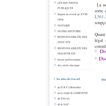
LES REUNIONS
La no
PUBLIQUES
sorte 
linguet un avocat au XVIII
L561
siècle
soupço
NOTAIRE
NOTRE HISTOIRE
Quant 
RESPONSABILITE DES
légal
AVOCATS
consul
RESPONSABILITE DES
Di
MAGISTRATS
Dis
Secret professionnel
zLe cercle classique
les sites de travail
Déc
aa D B F à Bruxelles
aa Le traité de LISBONNE
ab FNUJA
ab le SAF