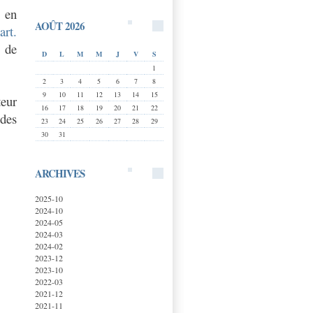
e en
AOÛT 2026
art.
 de
D
L
M
M
J
V
S
1
2
3
4
5
6
7
8
9
10
11
12
13
14
15
teur
16
17
18
19
20
21
22
des
23
24
25
26
27
28
29
30
31
ARCHIVES
2025-10
2024-10
2024-05
2024-03
2024-02
2023-12
2023-10
2022-03
2021-12
2021-11