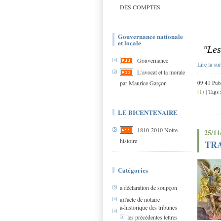
DES COMPTES
Gouvernance nationale
et locale
"Les
Gouvernance
Lire la sui
L’avocat et la morale
par Maurice Garçon
09:41 Pub
(1)
| Tags 
LE BICENTENAIRE
1810-2010 Notre
25/11
histoire
TRA
Catégories
a déclaration de soupçon
a)l'acte de notaire
a-historique des tribunes
les précédentes lettres