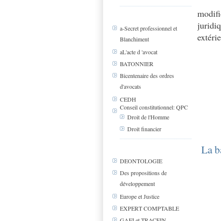
modifi
juridi
a-Secret professionnel et
extérie
Blanchiment
aL'acte d 'avocat
BATONNIER
Bicentenaire des ordres
d'avocats
CEDH
Conseil constitutionnel: QPC
Droit de l'Homme
Droit financier
La b
DEONTOLOGIE
Des propositions de
développement
Europe et Justice
EXPERT COMPTABLE
GAFI et TRACFIN