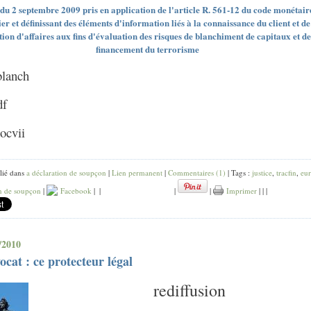
du 2 septembre 2009 pris en application de l'article R. 561-12 du code monétaire
ier et définissant des éléments d'information liés à la connaissance du client et de
tion d'affaires aux fins d'évaluation des risques de blanchiment de capitaux et de
financement du terrorisme
 blanch
obliga doc
pdf
blancpdf
cdocvii
blancdoc
lié dans
a déclaration de soupçon
|
Lien permanent
|
Commentaires (1)
| Tags :
justice
,
tracfin
,
eu
on de soupçon
|
Facebook
|
|
|
|
Imprimer
|
|
|
/2010
ocat : ce protecteur légal
rediffusion