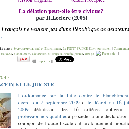
La délation peut-elle être civique?
par H.Leclerc (2005)
 Français ne veulent pas d'une République de délateur
te
lié dans
a-Secret professionnel et Blanchiment
,
Le PETIT PRINCE
|
Lien permanent
|
Commentai
:
beccaria
,
blanchiment
,
déclaration de soupcon
,
tracfin
,
justice
,
europe
|
Facebook
|
|
|
|
Imprimer
|
|
|
/2010
CFIN ET LE JURISTE
L’ordonnance sur la lutte contre le blanchiment
décret du 2 septembre 2009
et
le décret du 16 jui
2009
définissant les 16 critères obligeant
professionnels qualifiés
à procéder à une déclaratio
soupçon de fraude fiscale ont profondément modifi