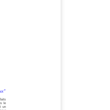
aux"
faits
s le
t un