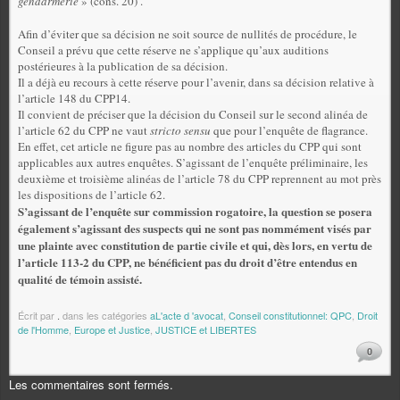
gendarmerie
» (cons. 20) .
Afin d’éviter que sa décision ne soit source de nullités de procédure, le
Conseil a prévu que cette réserve ne s’applique qu’aux auditions
postérieures à la publication de sa décision.
Il a déjà eu recours à cette réserve pour l’avenir, dans sa décision relative à
l’article 148 du CPP14.
Il convient de préciser que la décision du Conseil sur le second alinéa de
l’article 62 du CPP ne vaut
stricto sensu
que pour l’enquête de flagrance.
En effet, cet article ne figure pas au nombre des articles du CPP qui sont
applicables aux autres enquêtes. S’agissant de l’enquête préliminaire, les
deuxième et troisième alinéas de l’article 78 du CPP reprennent au mot près
les dispositions de l’article 62.
S’agissant de l’enquête sur commission rogatoire, la question se posera
également s’agissant des suspects qui ne sont pas nommément visés par
une plainte avec constitution de partie civile et qui, dès lors, en vertu de
l’article 113-2 du CPP, ne bénéficient pas du droit d’être entendus en
qualité de témoin assisté.
Écrit par
.
dans les catégories
aL'acte d 'avocat
,
Conseil constitutionnel: QPC
,
Droit
de l'Homme
,
Europe et Justice
,
JUSTICE et LIBERTES
0
Les commentaires sont fermés.