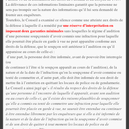
La délivrance de ces informations liminaires garantit que la personne ne
sera pas trompée sur la nature des informations qu’il lui sera demandé de
fournir aux enquêteurs.
Toutefois, le Conseil a examiné ce silence comme une atteinte aux droits de
une réserve d’interprétation en
la défense à laquelle il a remédié par
imposant deux garanties minimales
sans lesquelles le régime d’audition
d’une personne soupçonnée d’avoir commis une infraction pour laquelle
elle pourrait être placée en garde à vue ne peut apparaître conforme aux
droits de la défense, que le soupçon soit antérieur à l’audition ou qu’il
apparaisse au cours de celle-ci :
d’une part, la personne doit être informée, avant de pouvoir être interrogée
(ou
de continuer à l’être si le soupçon apparaît au cours de l’audition), de la
nature et de la date de l’infraction qu’on la soupçonne d’avoir commise ou
tenté de commettre et, d’autre part, elle doit être informée de son droit de
mettre fin à l’entretien en quittant les locaux de police ou de gendarmerie.
Le Conseil a ainsi jugé qu’«
il résulte du respect des droits de la défense
qu’une personne à l’encontre de laquelle il apparaît, avant son audition
ou au cours de celle-ci, qu’il existe des raisons plausibles de soupçonner
qu’elle a commis ou tenté de commettre une infraction pour laquelle elle
pourrait être placée en garde à vue, ne saurait être entendue ou continuer
à être entendue librement par les enquêteurs que si elle a été informée de
la nature et de la date de l’infraction qu’on la soupçonne d’avoir commise
et de son droit de quitter à tout moment les locaux de police ou de