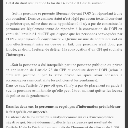
L’état du droit résultant de la loi du 14 avril 2011 est le suivant :
--Soit la personne se présente librement devant l’OPJ (en répondant à une
convocation). Dans ce cas, son statut n’est réglé par aucun texte. Il convient
de préciser que, même dans cette hypothèse où il n’y a pas de contrainte, la
personne est légalement tenue de répondre à la convocation de l’OPJ en
vertu de l’article 61 du CPP qui dispose que les personnes convoquées par
l’OPJ «
sont tenues de comparaître
». Qu’une mesure de contrainte soit ou
non effectivement mise en oeuvre en fait, une personne n’est donc pas
fondée, en droit, à refuser de déférer à la convocation d’un OPJ qui souhaite
l’interroger ;
--Soit la personne a été interpellée par une personne publique ou privée
en application de l’article 73 du CPP et conduite devant l’OPJ (selon la
circulaire précitée : par la force privée ou après avoir consenti à
accompagner sans contrainte les policiers et les gendarmes).
Dans ce cas, l’article 73 prévoit que, s’il n’y a pas de placement en garde à
vue, la personne est informée qu’elle peut à tout moment quitter les locaux
de police ou de gendarmerie.
Dans les deux cas, la personne ne reçoit pas d’information préalable sur
le fait qu’elle est suspectée.
Le silence de la loi aurait pu s’analyser comme un cas d’incompétence
négative qui, bien évidemment, affecte les exigences qui résultent de
l’article 16 de la Déclaration des droits de l’homme et du citoyen de 1789.