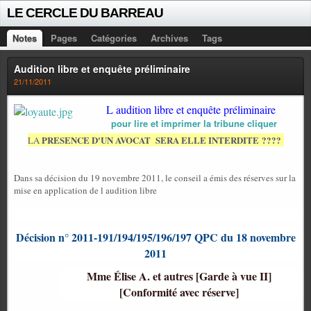
LE CERCLE DU BARREAU
Notes
Pages
Catégories
Archives
Tags
Audition libre et enquête préliminaire
21/11/2011
L audition libre et enquête préliminaire
pour lire et imprimer la tribune cliquer
PRESENCE D'UN AVOCAT SERA ELLE INTERDITE ????
LA
Dans sa décision du 19 novembre 2011, le conseil a émis des réserves sur la
mise en application de l audition libre
Décision n° 2011-191/194/195/196/197 QPC du 18 novembre
2011
Mme Élise A. et autres [Garde à vue II]
[Conformité avec réserve]