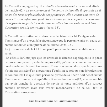
Le Conseil a en jugeant qu’il «
résulte nécessairement
» du second alinéa
de l’article 62 «
qu’une personne à l’encontre de laquelle il apparaît qu’il
existe des raisons plausibles de soupçonner qu’elle a commis ou tenté de
commettre une infraction peut être entendue par les enquêteurs en dehors
du régime de la garde à vue dès lors qu’elle n’est pas maintenue à leur
disposition sous la contrainte
» (cons. 18).
le Conseil constitutionnel a, dans cette décision, attaché l’exigence de
l’assistance d’un avocat à la circonstance que la personne mise en cause est
entendue tout en étant privée de sa liberté (cons. 27).
La jurisprudence de la CEDH ne paraît pas complètement établie sur ce
sujet.
En effet, si la Cour juge que les droits de la défense s’appliquent à la phase
de procédure pénale préalable au procès10, qu’une personne ne saurait être
condamnée sur le seul fondement d’aveux obtenus alors que la personne
n’était pas assistée d’un avocat (que l’audition se soit ou non déroulée sous
la contrainte)11 et que toute personne privée de sa liberté doit bénéficier de
l’assistance d’un avocat (qu’elle soit entendue ou non)12, elle ne semble
pas avoir tranché la question de savoir si toute audition d’un suspect
entendu librement mais sans avocat méconnaissait, de ce seul fait, la
Convention européenne.
Sur les conditions de l'audition libre