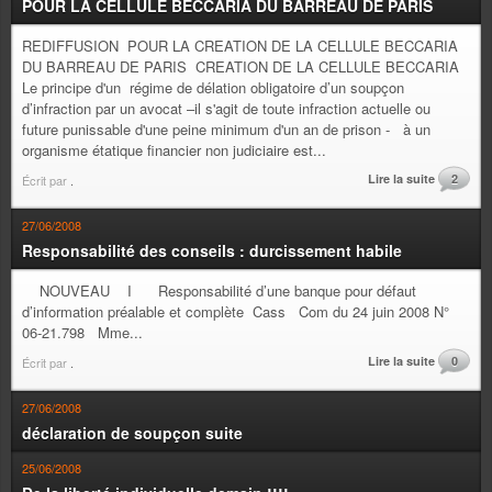
POUR LA CELLULE BECCARIA DU BARREAU DE PARIS
REDIFFUSION POUR LA CREATION DE LA CELLULE BECCARIA
DU BARREAU DE PARIS CREATION DE LA CELLULE BECCARIA
Le principe d'un régime de délation obligatoire d’un soupçon
d’infraction par un avocat –il s'agit de toute infraction actuelle ou
future punissable d'une peine minimum d'un an de prison - à un
organisme étatique financier non judiciaire est...
Lire la suite
2
Écrit par
.
27/06/2008
Responsabilité des conseils : durcissement habile
NOUVEAU I Responsabilité d’une banque pour défaut
d’information préalable et complète Cass Com du 24 juin 2008 N°
06-21.798 Mme...
Lire la suite
0
Écrit par
.
27/06/2008
déclaration de soupçon suite
25/06/2008