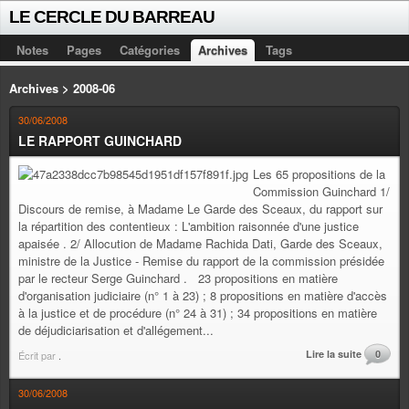
LE CERCLE DU BARREAU
Notes
Pages
Catégories
Archives
Tags
Archives > 2008-06
30/06/2008
LE RAPPORT GUINCHARD
Les 65 propositions de la
Commission Guinchard 1/
Discours de remise, à Madame Le Garde des Sceaux, du rapport sur
la répartition des contentieux : L'ambition raisonnée d'une justice
apaisée . 2/ Allocution de Madame Rachida Dati, Garde des Sceaux,
ministre de la Justice - Remise du rapport de la commission présidée
par le recteur Serge Guinchard . 23 propositions en matière
d'organisation judiciaire (n° 1 à 23) ; 8 propositions en matière d'accès
à la justice et de procédure (n° 24 à 31) ; 34 propositions en matière
de déjudiciarisation et d'allégement...
Lire la suite
0
Écrit par
.
30/06/2008